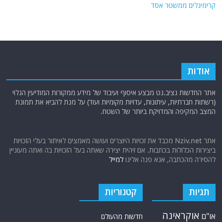
קרימינלים ממשטר אסד
אודות
אתר החדשות נציב.נט מבצע איסוף ועיבוד של מידע ממקורות המודיעין הגלוי
(רשתות חברתיות, עיתונות, עדויות מקומיות ועוד) על מנת להביא את תמונת
המצב המקיפה והמדויקת ביותר של השטח.
אתר Nziv.net מכבד את זכויות היוצרים ועושה מאמצים לאיתור בעלי הזכויות
ביצירות הכלולות בכתבות. אם זיהית יצירה שאתה בעל הזכויות בה ואתה מעוניין
להסירה מהכתבה, אנא פנה אלינו
למייל
תגיות
קטגוריות
אוקראינה
או"ם
חדשות מהעולם