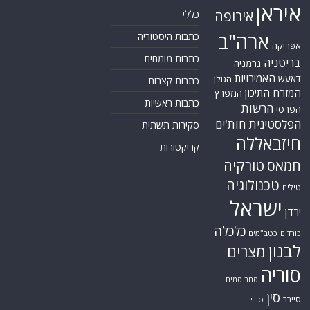
איראן
אירופה
כללי
ארה"ב
כתבות היסטוריה
אפריקה
כתבות מומחים
בריטניה
גרמניה
האמירויות
דאעש
הגולן
כתבות קצרות
המזרח התיכון
המפרץ
כתבות ראשיות
הרשות
הפרסי
הפלסטינית
חות'ים
סקירות תשתית
חיזבאללה
קריקטורות
טורקיה
חמאס
טכנולוגיה
טילים
ישראל
ירדן
כלכלה
כורדים
כטב"מים
לבנון
מצרים
סוריה
סחר סמים
סין
סייבר
סיני