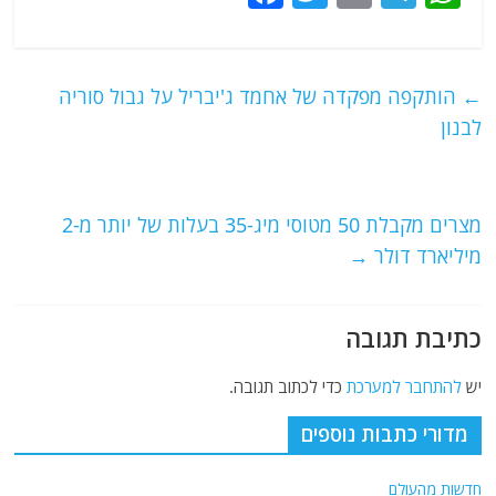
a
w
m
el
h
c
itt
ai
e
at
e
er
l
g
s
←
הותקפה מפקדה של אחמד ג'יבריל על גבול סוריה
b
ra
A
לבנון
o
m
p
o
p
מצרים מקבלת 50 מטוסי מיג-35 בעלות של יותר מ-2
k
מיליארד דולר
→
כתיבת תגובה
יש
להתחבר למערכת
כדי לכתוב תגובה.
מדורי כתבות נוספים
חדשות מהעולם