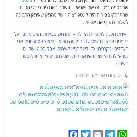
עמוס ידלין, ראש המודיעין הצבאי לשעבר, רמז בסדרת
ציוצים
שפורסמה ב"טיימס אוף ישראל " בשפה האנגלית כי כלי הטייס
שהתרסקו בביירות היו" קונספירציה " של טהראן שאיראן התכוונה
לשלוח לתקוף את ישראל.
"אירוע מעניין לא פחות הלילה – התרחש בביירות. האם מדובר על
רחפנים איראנים שסוכלו בהמראה מאזור ביירות? אסטרטגית שני
הצדדים ״מקררים״ כדי לא להגיע לעימות. אבל בסופו של יום
נסראללה הוא שליח איראני וייתכן שסולמני יפעיל איתו ל״סגור
חשבון״.
קרדיט:עמרם אל מקבוצת נציב
F
T
E
T
W