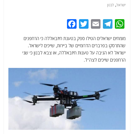
,
ישראל
לבנון
F
T
E
T
W
a
w
m
el
h
מומחים ישראלים הטילו ספק בטענת חיזבאללה כי הרחפנים
c
itt
ai
e
at
שהתרסקו בפרברים הדרומיים של ביירות, שייכים לישראל.
e
er
l
g
s
ישראל לא הגיבה על טענות חיזבאללה, או צבא לבנון כי שני
b
ra
A
הרחפנים שייכים לצה"ל.
o
m
p
o
p
k