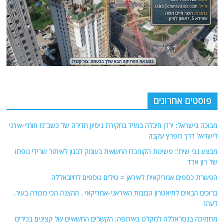
פוסטים אחרונים
מבוכה בישראל: ירדן חיבלה במזיד בחקירת ניסיון חדירה של כשב"מ חות'י-אירני
לישראל דרך מפרץ עקבה
מבצע נבי שית': פשיטת הקומנדו החשאית בעומק לבנון לאיתור שרידי גופתו
של רון ארד
הפשרת כספים אמריקאית לאיראן = טילים נוספים לחיזבאללה
ברוכים הבאים לתיאטרון הבובות האיראני-אמריקאי . ההצגה הכי מכורה בעיר.
דעה!
מתמיכה בנסראללה למקלט באירופה: הקשרים החשאיים של קצינים בכירים