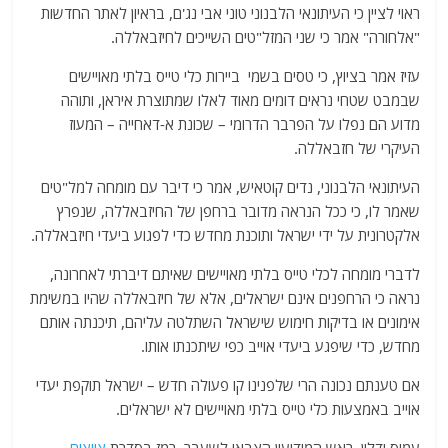
ראוי לציין כי העיתונאי הלבנוני טוני אבי נג'ם, בראיון לאתר החדשות
"אלחורה" אמר כי שני המזל"טים השייכים לחיזבאללה.
עזיז אמר בציוץ, כי טסים בשמי ביירות כלי טייס בלתי מאויישים
שבמבט שטחי נראים דומים מאוד לאלו שמתוצרת איראן, ותוהה
מדוע הם נפלו על הפרבר הדרומי – שכונת א-דאחייה – המעוז
העיקרי של חזבאללה.
העיתונאי הלבנוני, נדים קוטאיש, אמר כי דיבר עם מומחה למל"טים
שאמר לו, כי ככל הנראה מדובר ברחפן של החיזבאללה, שנפרץ
אלקטרונית על ידי ישראל ותוכנת מחדש כדי לפגוע ביעדי חיזבאללה.
לדברי מומחה לכלי טייס בלתי מאויישים שאיתם דיברתי לאחרונה,
נראה כי הרחפנים אינם ישראלים, אלא של חיזבאללה שהיו במשימת
אימונים או בדיקות חימוש שישראל השתלטה עליהם, תיכנתה אותם
מחדש, כדי שיפגע ביעדי אוייב כפי שיתכנתו אותו.
אם טענתם נכונה הרי שלפנינו קו פעולה חדש – ישראל תוקפת יעדי
אוייב באמצעות כלי טייס בלתי מאויישים לא ישראלים.