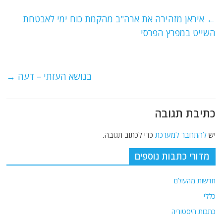
c
itt
ai
e
at
e
er
l
g
s
←
איראן מזהירה את ארה"ב מהקמת כוח ימי לאבטחת
b
ra
A
השייט במפרץ הפרסי
o
m
p
o
p
בנושא העזתי – דעה
→
k
כתיבת תגובה
יש
להתחבר למערכת
כדי לכתוב תגובה.
מדורי כתבות נוספים
חדשות מהעולם
כללי
כתבות היסטוריה