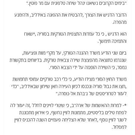
"בימים הקרובים נשיאנו ינהל שיחה טלפונית עם מר פוטין."
הדובר הדגיש את הצורך ,להבטיח את ההפוגה באידליב, ולהימנע
מהפרה.
הוא הדגיש , כי כל עמדות התצפית הטורקיות בסוריה ,יישארו
והתמיכה תימשך.
ביום שני הודיע משרד ההגנה הטורקי, על מקרי מוות ופציעות,
שנגרמו כתוצאה מהפצצת שיירה צבאית טורקית. בדיווחים בתקשורת
נמסר, כי השיירה הופגזה על ידי הצבא הסורי.
משרד החוץ הסורי מצידו הודיע, כי כלי רכב טורקיים עמוסי תחמושת
,חצו את גבול סוריה ונכנסו לכיוון העיירה חאן שייחון שבאידליב, "כדי
לעזור לטרוריסטים של ג'בהת אל-נוסרה."
*- למרות ההאשמות של ארה"ב, כי שיגורי לויינים לחלל ,זה יעזור לה
לפתח טילים בליסטיים, מתמונות לוויין נחשף, כי איראן מתכוננת
לשגר לוויין נוסף ,לאחר שלא הצליחה פעמיים השנה להכניס לוויין
למסלול.