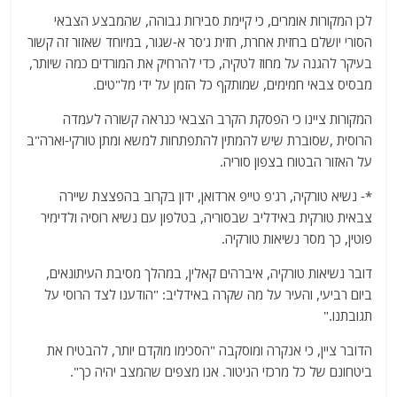
לכן המקורות אומרים, כי קיימת סבירות גבוהה, שהמבצע הצבאי
הסורי יושלם בחזית אחרת, חזית ג'סר א-שגור, במיוחד שאזור זה קשור
בעיקר להגנה על מחוז לטקיה, כדי להרחיק את המורדים כמה שיותר,
מבסיס צבאי חמימים, שמותקף כל הזמן על ידי מל"טים.
המקורות ציינו כי הפסקת הקרב הצבאי כנראה קשורה לעמדה
הרוסית ,שסוברת שיש להמתין להתפתחות למשא ומתן טורקי-וארה"ב
על האזור הבטוח בצפון סוריה.
*- נשיא טורקיה, רג'פ טייפ ארדואן, ידון בקרוב בהפצצת שיירה
צבאית טורקית באידליב שבסוריה, בטלפון עם נשיא רוסיה ולדימיר
פוטין, כך מסר נשיאות טורקיה.
דובר נשיאות טורקיה, איברהים קאלין, במהלך מסיבת העיתונאים,
ביום רביעי, והעיר על מה שקרה באידליב: "הודענו לצד הרוסי על
תגובתנו."
הדובר ציין, כי אנקרה ומוסקבה "הסכימו מוקדם יותר, להבטיח את
ביטחונם של כל מרכזי הניטור. אנו מצפים שהמצב יהיה כך".