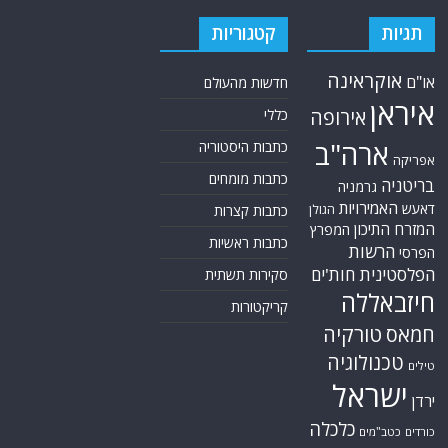
תגיות
קטגוריות
אוקראינה
או"ם
חדשות מהעולם
איראן
אירופה
כללי
ארה"ב
כתבות היסטוריה
אפריקה
כתבות מומחים
בריטניה
גרמניה
האמירויות
דאעש
הגולן
כתבות קצרות
המזרח התיכון
המפרץ
כתבות ראשיות
הרשות
הפרסי
הפלסטינית
חות'ים
סקירות תשתית
חיזבאללה
קריקטורות
טורקיה
חמאס
טכנולוגיה
טילים
ישראל
ירדן
כלכלה
כורדים
כטב"מים