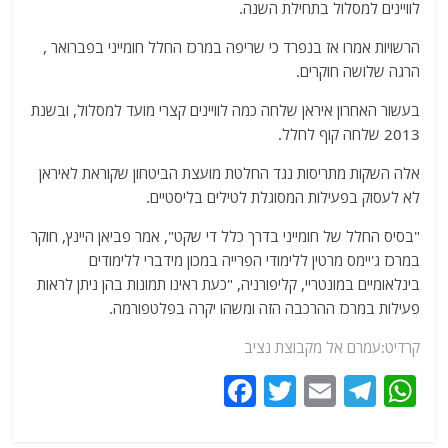
לוויינים למסלול בתחילת השנה.
הרשויות אמרו אז בנפרד כי שריפה במרכז החלל חומייני בפברואר ,
הרגה שלושה חוקרים.
בעשור האחרון איראן שלחה כמה לוויינים קצרי מועד למסלול, ובשנת
2013 שלחה קוף לחלל.
אלה השקות מתריסות נגד החלטת מועצת הביטחון שקוראת לאיראן
לא לעסוק בפעילות המסוגלת לטילים בליסטיים.
"בסיס החלל של חומייני בדרך כלל די שקט", אמר פביאן היינץ, חוקר
במרכז ג'יימס מרטין ללימודי הפרייה במכון מידברי ללימודים
בינלאומיים במונטריי, קליפורניה, "כעת ראינו תמונות בהן ניתן לראות
פעילות במרכז ההרכבה הזה ומשהו יקרה בפלטפורמה.
קרדיט:עמרם אל מקבוצת נציב
F
T
E
T
W
a
w
m
el
h