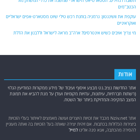
תשובה לנחילים: הסטארט-אפ הישראלי שמשנה את כללי המשחק מול
הכטב"מים
עוקפת את וושינגטון: גרמניה בוחנת רכש טילי שיוט מסטארט-אפים ישראליים
ואוקראיניים
מי צריך אויבים כשיש אינטרסים? ארה"ב מראה לישראל וללבנון את הדלת
אודות
אתר החדשות נציב.נט מבצע איסוף ועיבוד של מידע ממקורות המודיעין הגלוי
(רשתות חברתיות, עיתונות, עדויות מקומיות ועוד) על מנת להביא את תמונת
המצב המקיפה והמדויקת ביותר של השטח.
אתר Nziv.net מכבד את זכויות היוצרים ועושה מאמצים לאיתור בעלי הזכויות
ביצירות הכלולות בכתבות. אם זיהית יצירה שאתה בעל הזכויות בה ואתה מעוניין
להסירה מהכתבה, אנא פנה אלינו
למייל