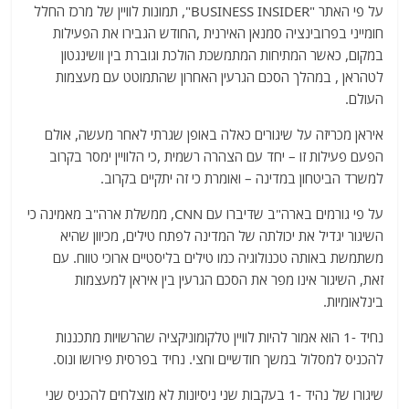
על פי האתר "BUSINESS INSIDER", תמונות לוויין של מרכז החלל
חומייני בפרובינציה סמנאן האירנית ,החודש הגבירו את הפעילות
במקום, כאשר המתיחות המתמשכת הולכת וגוברת בין וושינגטון
לטהראן , במהלך הסכם הגרעין האחרון שהתמוטט עם מעצמות
העולם.
איראן מכריזה על שיגורים כאלה באופן שגרתי לאחר מעשה, אולם
הפעם פעילות זו – יחד עם הצהרה רשמית ,כי הלוויין ימסר בקרוב
למשרד הביטחון במדינה – ואומרת כי זה יתקיים בקרוב.
על פי גורמים בארה"ב שדיברו עם CNN, ממשלת ארה"ב מאמינה כי
השיגור יגדיל את יכולתה של המדינה לפתח טילים, מכיוון שהיא
משתמשת באותה טכנולוגיה כמו טילים בליסטיים ארוכי טווח. עם
זאת, השיגור אינו מפר את הסכם הגרעין בין איראן למעצמות
בינלאומיות.
נחיד -1 הוא אמור להיות לוויין טלקומוניקציה שהרשויות מתכננות
להכניס למסלול במשך חודשיים וחצי. נחיד בפרסית פירושו ונוס.
שיגורו של נהיד -1 בעקבות שני ניסיונות לא מוצלחים להכניס שני