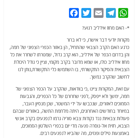
F
T
E
T
W
a
w
m
el
h
*- האם מחוז אידליב רגוע?
c
itt
ai
e
at
e
er
l
g
s
מקורות יודעי דבר אישרו, כי לא ברור
כרגע האם הקרב הצבאי שהתחיל, הן באזור הכפרי הצפוני של חמה,
b
ra
A
והן בדרום הכפר של אידליב, הוא קרב גדול, שמטרתו לשחרר את כל
o
m
p
מחוז אידליב כולו, או שמא מדובר בקרב מקומי, וציין כי גודל היכולת
o
p
הצבאית והסיקור התקשורתי, בו השתמשו כלי התקשורת,נותן לנו
לחשוב שהקרב נמשך.
k
עם זאת, המקורות ציינו ,כי בוודאות, שהקרב על הכפר הצפוני של
חמה, ימשך ולא ייפסק ,לפני שחרורם של כל הכפרים, והגבעות
הסמוכים לאזורים, שנכבשו על ידי המשטר, שכן מנסיון העבר,
במיוחד בחודשים האחרונים, היתה מלחמת התשה, באזורים שבהם
פעולות צבאיות נגד נקודות צבא סוריה גרמו לנפגעים בקרב אנשי
הצבא, חזית אל-נוסרה פגעה מדי יום בכפרי השלטון הסמוכים,
באמצעות טילים ופגזים, מה שהביא לנפגעים רבים.