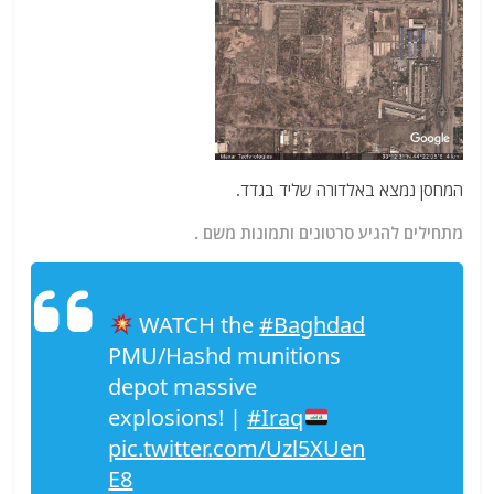
המחסן נמצא באלדורה שליד בגדד.
מתחילים להגיע סרטונים ותמונות משם .
WATCH the
#Baghdad
PMU/Hashd munitions
depot massive
explosions! |
#Iraq
pic.twitter.com/Uzl5XUen
E8