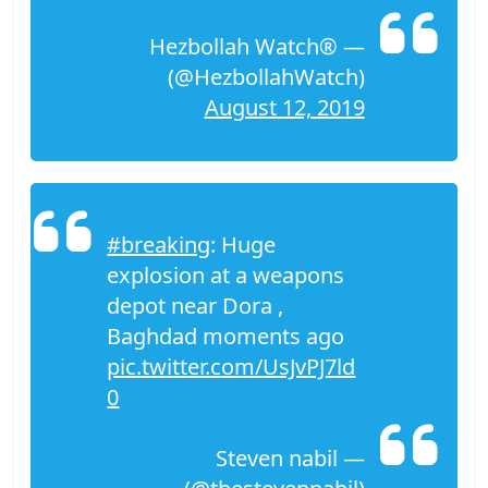
— Hezbollah Watch®
(@HezbollahWatch)
August 12, 2019
#breaking
: Huge
explosion at a weapons
depot near Dora ,
Baghdad moments ago
pic.twitter.com/UsJvPJ7ld
0
— Steven nabil