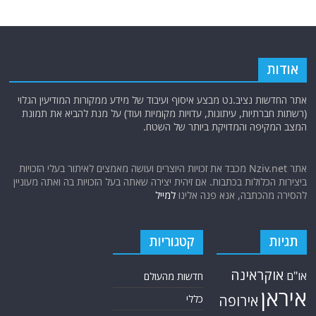
אודות
אתר החדשות נציב.נט מבצע איסוף ועיבוד של מידע ממקורות המודיעין הגלוי
(רשתות חברתיות, עיתונות, עדויות מקומיות ועוד) על מנת להביא את תמונת
המצב המקיפה והמדויקת ביותר של השטח.
אתר Nziv.net מכבד את זכויות היוצרים ועושה מאמצים לאיתור בעלי הזכויות
ביצירות הכלולות בכתבות. אם זיהית יצירה שאתה בעל הזכויות בה ואתה מעוניין
להסירה מהכתבה, אנא פנה אלינו
למייל
תגיות
קטגוריות
אוקראינה
או"ם
חדשות מהעולם
איראן
אירופה
כללי