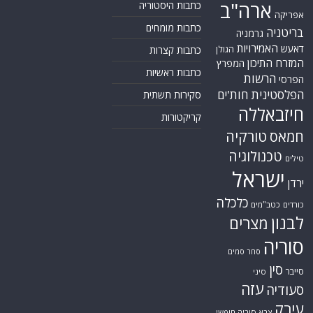
ארה"ב
כתבות היסטוריה
אפריקה
כתבות מומחים
בריטניה
גרמניה
האמירויות
דאעש
הגולן
כתבות קצרות
המזרח התיכון
המפרץ
כתבות ראשיות
הרשות
הפרסי
הפלסטינית
חות'ים
סקירות תשתית
חיזבאללה
קריקטורות
טורקיה
חמאס
טכנולוגיה
טילים
ישראל
ירדן
כלכלה
כורדים
כטב"מים
לבנון
מצרים
סוריה
סחר סמים
סין
סייבר
סיני
עזה
סעודיה
עירק
צבא סוריה חופשי