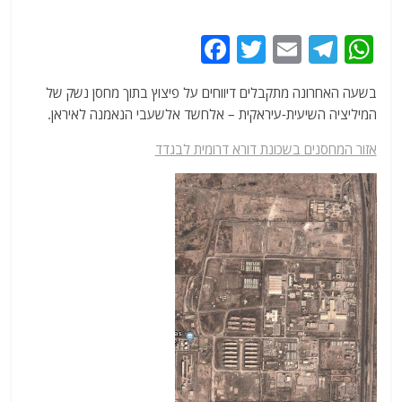
F
T
E
T
W
a
w
m
el
h
בשעה האחרונה מתקבלים דיווחים על פיצוץ בתוך מחסן נשק של
c
itt
ai
e
at
המיליציה השיעית-עיראקית – אלחשד אלשעבי הנאמנה לאיראן.
e
er
l
g
s
אזור המחסנים בשכונת דורא דרומית לבגדד
b
ra
A
o
m
p
o
p
k