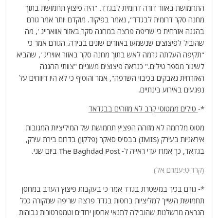
התחמושת באזור דורה דרומית לבגדד. "היה פיצוץ תחמושת בתוך
מחנה סקר דרומית לבגדד", נאמר בפיקוד. מוקדם יותר אמר גורם
בהגנה אזרחית כי שריפה פרצה במחנה סקר באזור אווארייג ', מה
שהוביל לפיצוצים שנשמעו באזורים שונים בבירה. הגורם אמר כי
"תקיפה העלתה גרמה לאש בתוך מחנה סקר באזור אוויריג ', שהביא
לשיגור מספר טילים." כנראה פיצוצים משניים "צוותי ההגנה
האזרחית נאבקים בכיבוי השרפה", אמר והוסיף כי לא היו דיווחים על
נפגעים באירוע בינתיים.
*-
טילים ממטוסי קרב לא מזוהים בבגדאד
מטוס מלחמה לא מזוהה הפציץ תחמושת של המיליציות המגובות
איראניות בעירק (IMIS) בבסיס סאקר (פלקון) בדרום בירת עירק,
בגדאד, כך אמרו עדי ראייה ל- The Baghdad Post ביום שני.
(קרדיט:עמרם אל)
*- גורם בכיר במשטרת בגדד אמר כי בעקבות פיצוץ הערב במחסן
תחמושת השייך למליציות בחסות בגדד פרצה שריפה שמקורה ככל
הנראה מרשלנות שהובילה לתנאי אחסון ירודים וטמפרטורות גבוהות