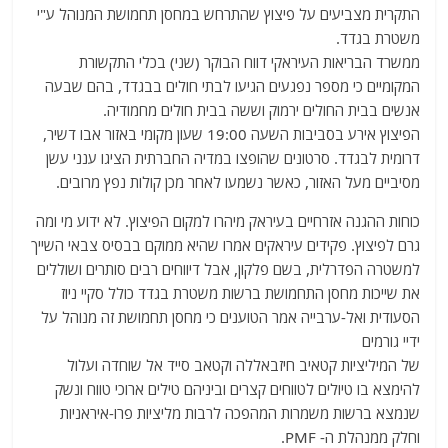
התקרית מצביעים על פיצוץ שהתרחש במחסן תחמושת המנוהל ע"י
משטרת בגדד.
ממשרד הבריאות העיראקי דווח הבוקר (שני) בכלי התקשורת
המקומיים כי מספר נפגעים הגיעו לבתי חולים בבגדד, בהם שבעה
אנשים בבית החולים ירמוק וששה בבית חולים מחמודיה.
הפיצוץ אירע בסביבות השעה 19:00 שעון מקומי באזור אבו דשיר,
דרומית לבגדד. סרטונים שהופצו במדיה החברתית הציגו ענני עשן
מסיביים מעל האזור, כאשר נשמעו לאחר מכן קולות נפץ מרובים.
כוחות ההגנה אזרחיים בעיראק מיהרו למקום הפיצוץ. לא ידוע מי ומה
גרם לפיצוץ. פקידים עיראקים אמרו שהיא ממוקם בבסיס צבאי השייך
למשטרה הפדרלית, בשם פלקון, אבל דיווחים רבים סותרים ושוללים
את שייכות מחסן התחמושת ברשות משטרת בגדד כולל סקיי ניוז
הסעודית ואל-ערבייה אמר הטוענים כי מחסן תחמושת זה מנוהל על
ידיי גורמים
של המיליציות קטאיב חיזבאללה וקטאב סייד אל שוחדה ועלול
להימצא בו טיולים לטווחים קצרים וביניהם טילים ארוכי טווח ונשק
שנמצא ברשות משמרות המהפכה לרבות מליציות פרו-איראניות
וחלק ממנהלת ה- PMF.