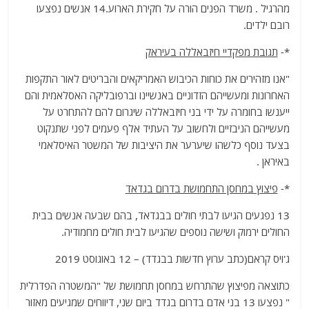
מהרגיל . משרד הפנים הורה על חקירת הארוע.14 אנשים נפצעו
רובם ילדים.
*-
תגובת מפקדיי חיזבאללה בעיראק
"אנו מזהירים את כוחות הכיבוש האמריקאים והבריטים לאור התקפות
האחרונות ומעשייהם הזדוניים באנשיינו וברפובליקה האסלאמית והם
ייענשו בחומרה על ידי בני חיזבאללה שיגרום להם להתחרט על
מעשייהם הניבזיים ולחשוב על העתיד אלף פעמים לפני שתנקוט
בצעד נוסף כלשהו שיערער את היציבות של המשטר האיסלאמי
באיראן .
*-
פיצוץ במחסן התחמושת בדרום בגדאד
13 נפגעים הגיעו לבתי חולים בבגדאד, בהם שבעה אנשים בבית
החולים ירמוק ושישה נוספים שהגיעו לבית חולים מחמודיה.
ג'ויס קראם(כתב ערוץ חדשות בבגדד) – 12 באוגוסט 2019
כתוצאה מפיצוץ שהתרחש במחסן תחמושת של "המשטרה הפדרלית
" נפצעו 13 בני אדם בדרום בגדד ביום שני, דיווחים שמגיעים מאזור