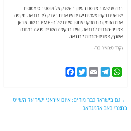
בחודש שעבר פורסם בעיתון " אשרק אל אווסט " כי מטוסים
ישראלים תקפו פעמיים יעדים איראניים בעירק ליד בגדאד. תקיפה
אחת התמקדה במתקני אחסון טילים של ה- PMF ברשות איראן
צפונית-מזרחית לבגדאד, ואילו בתקיפה השנייה פגעה במחנה
אשרף, צפונית-מזרחית לבגדאד.
(
קרדיט:מאיר בר
)
F
T
E
T
W
a
w
m
el
h
c
itt
ai
e
at
e
er
l
g
s
←
גם בישראל כבר מודים: איום איראני ישיר על השייט
b
ra
A
במצרי באב אלמנדאב
o
m
p
o
p