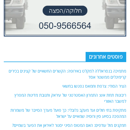
פוסטים אחרונים
מתמיכה בנסראללה למקלט באירופה: הקשרים החשאיים של קצינים בכירים
קרימינלים ממשטר אסד
הציר הסודי: צרפת וחמאס נפגשו בחשאי
ריבונות תחת אש: התמרון האסטרטגי של עיראק ותגובת מדינות המפרץ
למשבר האזורי
מתקיפת בתי חולים ועד מעקב גלובלי: כך פועל מערך הסייבר של משמרות
המהפכה בסיוע סין ורוסיה שמאיים על ישראל
חמקנים מול עודפים: האם המטוס הסיני יסגור לאיראן את הפער בשמיים?