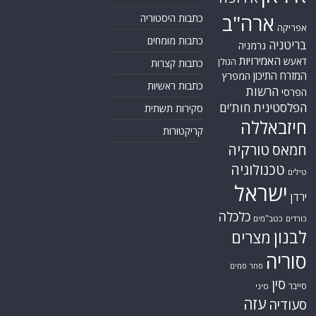
ארה"ב
כתבות היסטוריה
אפריקה
כתבות מומחים
בריטניה
גרמניה
האמירויות
דאעש
הגולן
כתבות קצרות
המזרח התיכון
המפרץ
כתבות ראשיות
הרשות
הפרסי
הפלסטינית
חות'ים
סקירות תשתית
חיזבאללה
קריקטורות
טורקיה
חמאס
טכנולוגיה
טילים
ישראל
ירדן
כלכלה
כורדים
כטב"מים
לבנון
מצרים
סוריה
סחר סמים
סין
סייבר
סיני
עזה
סעודיה