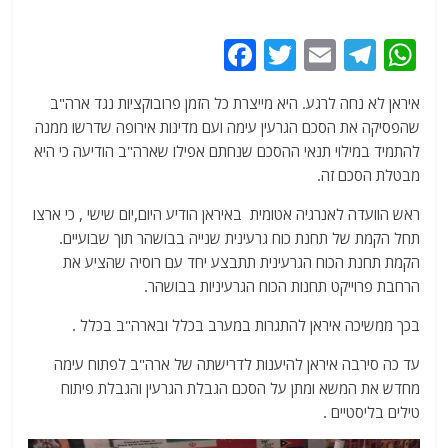
F
T
E
T
W
a
w
m
el
h
איראן לא נחה לרגע. היא מייצרת כל הזמן פרובוקציות נגד ארה"ב
c
itt
ai
e
at
שהפסיקה את הסכם הגרעין עימה ועם מדינות אירופה שדרשו ממנה
e
er
l
g
s
להתמיד במילוי תנאי ההסכם שנחתם אפילו שארה"ב הודיעה כי היא
b
ra
A
מבטלת הסכם זה.
o
m
p
ראש הוועדה לאנרגיה אטומית באיראן הודיע היום,יום שישי , כי ארצו
o
p
תחל הקמת של תחנת כוח גרעינית שנייה בבושהר תוך שבועיים.
הקמת תחנת הכוח הגרעינית תתבצע יחד עם רוסיה שהציע את
k
הרחבת פרוייקט תחנות הכוח הגרעיניות בבושהר.
בכך ממשיכה איראן להתגרות במערב בכלל ובארה"ב בכלל .
עד כה סירבה איראן להיענות לדרישתה של ארה"ב לפתוח עימה
מחדש את המשא ומתן על הסכם הגבלת הגרעין והגבלת פיתוח
טילים בליסטיים .