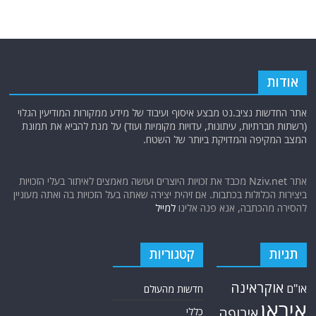
אודות
אתר החדשות נציב.נט מבצע איסוף ועיבוד של מידע ממקורות המודיעין הגלוי
(רשתות חברתיות, עיתונות, עדויות מקומיות ועוד) על מנת להביא את תמונת
המצב המקיפה והמדויקת ביותר של השטח.
אתר Nziv.net מכבד את זכויות היוצרים ועושה מאמצים לאיתור בעלי הזכויות
ביצירות הכלולות בכתבות. אם זיהית יצירה שאתה בעל הזכויות בה ואתה מעוניין
להסירה מהכתבה, אנא פנה אלינו
למייל
תגיות
קטגוריות
אוקראינה
או"ם
חדשות מהעולם
איראן
אירופה
כללי