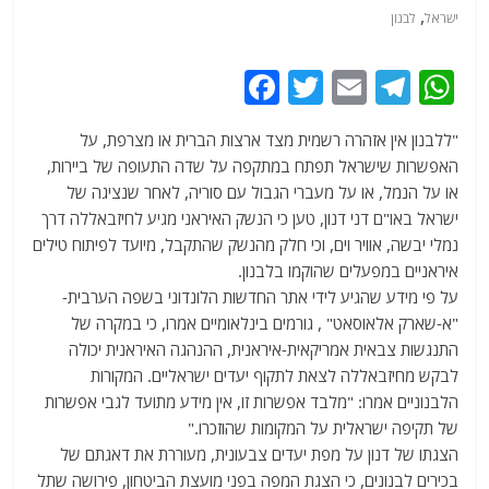
,
ישראל
לבנון
F
T
E
T
W
a
w
m
el
h
"ללבנון אין אזהרה רשמית מצד ארצות הברית או מצרפת, על
c
itt
ai
e
at
האפשרות שישראל תפתח במתקפה על שדה התעופה של ביירות,
e
er
l
g
s
או על הנמל, או על מעברי הגבול עם סוריה, לאחר שנציגה של
b
ra
A
ישראל באו"ם דני דנון, טען כי הנשק האיראני מגיע לחיזבאללה דרך
נמלי יבשה, אוויר וים, וכי חלק מהנשק שהתקבל, מיועד לפיתוח טילים
o
m
p
איראניים במפעלים שהוקמו בלבנון.
o
p
על פי מידע שהגיע לידי אתר החדשות הלונדוני בשפה הערבית-
k
"א-שארק אלאוסאט" , גורמים בינלאומיים אמרו, כי במקרה של
התנגשות צבאית אמריקאית-איראנית, ההנהגה האיראנית יכולה
לבקש מחיזבאללה לצאת לתקוף יעדים ישראליים. המקורות
הלבנוניים אמרו: "מלבד אפשרות זו, אין מידע מתועד לגבי אפשרות
של תקיפה ישראלית על המקומות שהוזכרו."
הצגתו של דנון על מפת יעדים צבעונית, מעוררת את דאגתם של
בכירים לבנונים, כי הצגת המפה בפני מועצת הביטחון, פירושה שתל