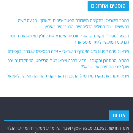
פוסטים אחרונים
המסר הישראלי בתקיפת תשלובת הפטרו-כימית "קארון": פגיעה קשה
בתעשיית ייצור הטילים הבליסטיים והכטב"מים באיראן
מבצע "ספיר": מקור השראה לתוכנית האמריקאית לחלץ מאיראן את החומר
הגרעיני המועשר ליותר מ-60 אחוז
איראן ניסתה לפגוע בלב האגרוף הישראלי – אלה הבסיסים שנבחרו בקפידה!
המהיר, המתמרן והקטלני: מדוע בחרה איראן בטיל הבליסטי המתקדם 'ח'ייבר
שקן' לירי הפתיחה על ישראל?
איראן תממן את נזקי המלחמה? התוכנית האמריקנית החדשה והקשר לישראל
אודות
אתר החדשות נציב.נט מבצע איסוף ועיבוד של מידע ממקורות המודיעין הגלוי