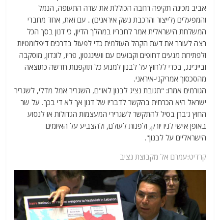
אביב מכינה תקיפה רחבה הכוללת את שדה התעופה, הנמל
והמפעלים (לייצור והרכבת נשק איראנים) . עם זאת, אחד מחברי
המשלחת הישראלית אמר לחבריו במהלך הדיון, כי דנון בסך הכל
רצה לעורר את דעת הקהל העולמית כדי לפעול בדרכים דיפלומטיות
ולפתיחת מגעים דחופים וקבועים עם וושינגטון, פריז, לונדון, מוסקבה
ובייג'ינג, בכדי ללחוץ על לבנון למנוע כל תוקפנות חדשה כתוצאה
מהסכסוך אמריקני-איראני.
הגורמים אמרו: "תגובת נציג לבנון לאו"ם, השגריר אמל מדלי, לשגריר
ישראל היא הכרחית בהקשר לדבריו של דנון אך לא די בכך. על שר
החוץ ג'ברן בסיל להתקשר לשגרירי המעצמות הגדולות או לנסוע
באופן אישי לניו יורק, ולפנות לעולם, ולהצביע על האיומים
הישראליים על לבנון".
קרדיט:עמרם אל מקבוצת נציב