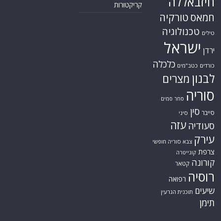
חיזבאללה
קריקטורות
טורקיה
חמאס
טכנולוגיה
טילים
ישראל
ירדן
כלכלה
כורדים
כטב"מים
לבנון
מצרים
סוריה
סחר סמים
סין
סייבר
סיני
עזה
סעודיה
עירק
צבא סוריה חופשי
צרפת
קונייטרה
קורונה
קטאר
רוסיה
רפואה
שיעים
תוכנית הגרעין
תימן