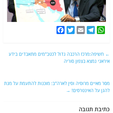
F
T
E
T
W
a
w
m
el
h
c
itt
ai
e
at
e
er
l
g
s
←
חשיפה:מרכז הרכבה גדול לכטב"מים מתאבדים בידע
b
ra
A
איראני נמצא בצפון סוריה
o
m
p
o
p
מסר מאיים מרוסיה וסין לארה"ב: מוכנות להתעמת על מנת
k
להגן על האינטרסים!
→
כתיבת תגובה