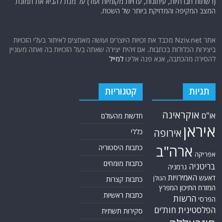
(רשתות חברתיות, עיתונות, עדויות מקומיות ועוד) על מנת להביא את תמונת
המצב המקיפה והמדויקת ביותר של השטח.
אתר Nziv.net מכבד את זכויות היוצרים ועושה מאמצים לאיתור בעלי הזכויות
ביצירות הכלולות בכתבות. אם זיהית יצירה שאתה בעל הזכויות בה ואתה מעוניין
להסירה מהכתבה, אנא פנה אלינו
למייל
תגיות
קטגוריות
אוקראינה
או"ם
חדשות מהעולם
איראן
אירופה
כללי
ארה"ב
כתבות היסטוריה
אפריקה
כתבות מומחים
בריטניה
גרמניה
האמירויות
דאעש
הגולן
כתבות קצרות
המזרח התיכון
המפרץ
כתבות ראשיות
הרשות
הפרסי
הפלסטינית
חות'ים
סקירות תשתית