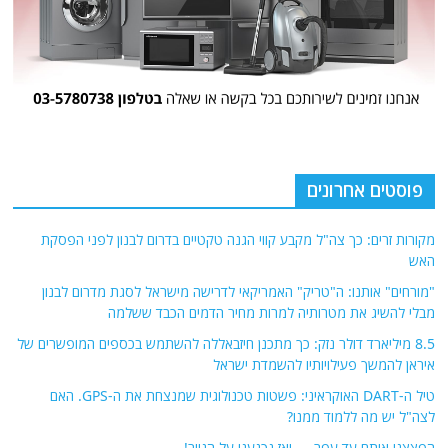
פוסטים אחרונים
מקורות זרים: כך צה"ל מקבע קווי הגנה טקטיים בדרום לבנון לפני הפסקת
האש
"מורחים" אותנו: ה"טריק" האמריקאי לדרישה מישראל לסגת מדרום לבנון
מבלי להשיג את מטרותיה למרות מחיר הדמים הכבד ששלמה
8.5 מיליארד דולר נזק: כך מתכנן חיזבאללה להשתמש בכספים המופשרים של
איראן להמשך פעילויותיו להשמדת ישראל
טיל ה-DART האוקראיני: פשטות טכנולוגית שמנצחת את ה-GPS. האם
לצה"ל יש מה ללמוד ממנו?
הפצצנו אותם עד עפר — ואז נכנענו על הנייר!