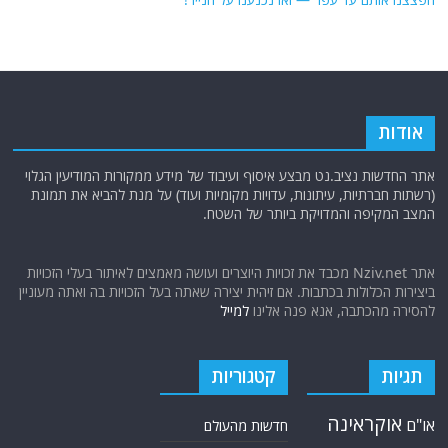
אודות
אתר החדשות נציב.נט מבצע איסוף ועיבוד של מידע ממקורות המודיעין הגלוי
(רשתות חברתיות, עיתונות, עדויות מקומיות ועוד) על מנת להביא את תמונת
המצב המקיפה והמדויקת ביותר של השטח.
אתר Nziv.net מכבד את זכויות היוצרים ועושה מאמצים לאיתור בעלי הזכויות
ביצירות הכלולות בכתבות. אם זיהית יצירה שאתה בעל הזכויות בה ואתה מעוניין
להסירה מהכתבה, אנא פנה אלינו
למייל
תגיות
קטגוריות
אוקראינה
או"ם
חדשות מהעולם