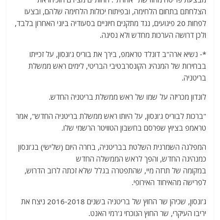
הצלחתם בתחום הלחימה, ובפיתוח יכולות הלחימה שלהם, ובצעו
לפחות 20 פיגועים, נגד מתקנים חיוניים בסעודיה ביוני האחרון בלבד,
ולכן דרושה הערכות מחדש ולא נסיגה.
*- נשיא ארה"ב דונלד טראמפ, בירך את בוריס ג'ונסון, על זכייתו
בבחירות של המנהיג הקונסרבטיבי הבריטי, לימים ראש ממשלת
בריטניה.
לונדון מכריזה על שמו של ראש ממשלת בריטניה החדש.
"ברכות לבוריס ג'ונסון, על היותו ראש ממשלת בריטניה החדש", אמר
טראמפ בציוץ שפרסם בחשבון הטוויטר הרשמי שלו.
המפלגה השמרנית השלטת בבריטניה, בחרה היום (שלישי) בג'ונסון
כמנהיגה החדש, והפך לראש הממשלה החדש
במקומה של תרזה מיי, שהתפטרה בגלל שלא זכתה לרוב הדרוש,
לפרישה מהאיחוד האירופי.
ג'ונסון, שכיהן שר החוץ של בריטניה בשנים 2016-2018 ניצח את
יריבו העיקרי, שר החוץ הנוכחי ג'רמי האנט.