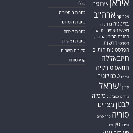
איראן
אירופה
כללי
ארה"ב
כתבות היסטוריה
אפריקה
כתבות מומחים
בריטניה
גרמניה
האמירויות
דאעש
הגולן
כתבות קצרות
המזרח התיכון
המפרץ
כתבות ראשיות
הרשות
הפרסי
הפלסטינית
חות'ים
סקירות תשתית
חיזבאללה
קריקטורות
טורקיה
חמאס
טכנולוגיה
טילים
ישראל
ירדן
כלכלה
כורדים
כטב"מים
לבנון
מצרים
סוריה
סחר סמים
סין
סייבר
סיני
עזה
סעודיה