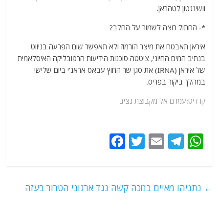
וושינגטון לטהראן.
*- החתול רוצה לשמור על החלב?
איראן תאבטח את מיצר הורמוז ולא תאפשר שום הפרעה בניווט
בנתיב המים החיוני, ציטטה סוכנות הידיעות הרפובליקה האיסלאמית
של איראן (IRNA) את סגן שר החוץ עבאס אראג'י ביום שלישי
במהלך ביקור בפריס.
קרדיט:עמרם אל מקבוצת נציב
F
T
E
T
W
a
w
m
el
h
c
itt
ai
e
at
e
er
l
g
s
←
נתניהו מאיים במכה קשה נגד ארגוני הטרור בעזה
b
ra
A