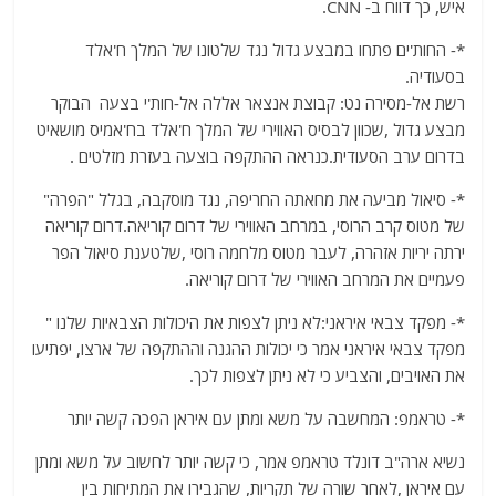
איש, כך דווח ב- CNN.
*- החות'ים פתחו במבצע גדול נגד שלטונו של המלך ח'אלד
בסעודיה.
רשת אל-מסירה נט: קבוצת אנצאר אללה אל-חות'י בצעה הבוקר
מבצע גדול ,שכוון לבסיס האווירי של המלך ח'אלד בח'אמיס מושאיט
בדרום ערב הסעודית.כנראה ההתקפה בוצעה בעזרת מזלטים .
*- סיאול מביעה את מחאתה החריפה, נגד מוסקבה, בגלל "הפרה"
של מטוס קרב הרוסי, במרחב האווירי של דרום קוריאה.דרום קוריאה
ירתה יריות אזהרה, לעבר מטוס מלחמה רוסי ,שלטענת סיאול הפר
פעמיים את המרחב האווירי של דרום קוריאה.
*- מפקד צבאי איראני:לא ניתן לצפות את היכולות הצבאיות שלנו "
מפקד צבאי איראני אמר כי יכולות ההגנה וההתקפה של ארצו, יפתיעו
את האויבים, והצביע כי לא ניתן לצפות לכך.
*- טראמפ: המחשבה על משא ומתן עם איראן הפכה קשה יותר
נשיא ארה"ב דונלד טראמפ אמר, כי קשה יותר לחשוב על משא ומתן
עם איראן ,לאחר שורה של תקריות, שהגבירו את המתיחות בין