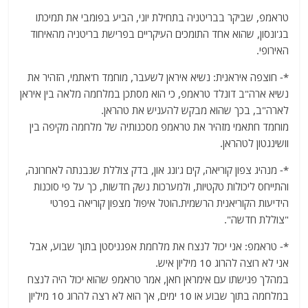
טראמפ, שביקר בבריטניה בתחילת יוני, הביע בפומבי את תמיכתו
בג'ונסון, שהוא אחד התומכים העיקריים בפרישת בריטניה מהאיחוד
האירופי.
*- חוצפה איראנית: נשיא איראן לשעבר, מוחמד ח'אתמי, הזהיר את
נשיא ארה"ב דונלד טראמפ, כי הוא מסתכן במלחמה מלאה בין איראן
לארה"ב, בכך שהוא מבקש להעניש את טהראן.
מוחמד חתאמי מזהיר את טראמפ מסכנותיה של מלחמה מקיפה בין
וושינגטון לטהראן.
*- מנהיג צפון קוריאה, קים ג'ונג און, בדק צוללת שנבנתה לאחרונה,
והתייחס ליכולות טקטיות, ולמערכות נשק חדשות, כך על פי סוכנות
הידיעות הקוריאנית הרשמית.הוטל איפול מצפון קוריאה בפרטי
"צוללת חדשה".
*- טראמפ: אני יכול לנצח את מלחמת אפגניסטן בתוך שבוע, אבל
אני לא רוצה להרוג 10 מיליון איש.
במהלך פגישתו עם אימראן חאן, אמר טראמפ שהוא יכול היה לנצח
במלחמה בתוך שבוע או 10 ימים, אך הוא לא רצה להרוג 10 מיליון