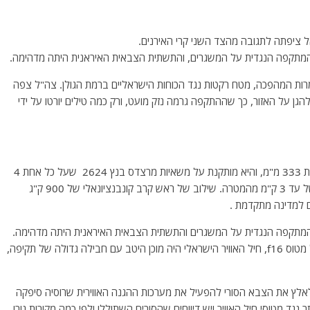
ן המתקפה הנגדית על המשגרים, והתשתית הצבאית האיראנית היתה מדהימה.
משמרות המהפכה, מטח רקטות נגד הכוחות הישראליים ברמת הגולן. צה"ל צפה
גן על האזור, כך שההתקפה גרמה נזק מועט, ורק כמה טילים יורטו על ידי
מערכת Fajr-5 היא רקטת ארטילריה איראנית מקומית בעלת 333 מ"מ, והיא מותקנת על משאיות מרצדס בנץ 2624 שעל כל אחת 4
משגרים . למערכת יש טווח מרבי של 75 ק"מ, ודיוק נמוך של עד 3 ק"מ מהמטרה. שילוב של ראש קרב קונבנציונאלי של 900 ק"ג
ן המתקפה הנגדית על המשגרים והתשתית הצבאית האיראנית היתה מדהימה.
שלא כמו בתקרית של תקיפת המזל"ט בפברואר שאז הופל מטוס f16, חיל האוויר הישראלי היה מוכן היטב עם חבילה גדולה של תקיפה,
לאלץ את הצבא הסורי להפעיל את מערכות ההגנה האווירית שרוסיה סיפקה
נגד מטוסי חיל האוויר ויש דיווחים שהסורים השתוללו ולפי כמה מקורות נורו