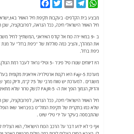
F
T
E
T
W
a
w
m
el
h
מבצע בית הקלפים- בעקבות תקיפת חיל האוויר בt4,ישראל ציפתה לתגובה מהצד השני קרי האירנים.
c
itt
ai
e
at
חיל האוויר הישראלי חיכה, ככל הנראה, לפרובוקציה, שכ
e
er
l
g
s
ב -9 במאי ירה כוח אל קודס האיראני ,המשתייך לחיל 
b
ra
A
את המהלך, והציב כמה סוללות של "כיפת ברזל" על מנת לה
o
m
p
כיפת ברזל.
o
p
היו דיווחים שנורו טיל פיג'ר -5 וטילי גראד לעבר רמת הגולן.
k
והדיוק הנמוך הופך את ה- FAJR-5 לנשק טרור שלא מתאים למדינה מתקדמת .
חיל האוויר הישראלי חיכה, ככל הנראה, לפרובוקציה, שכ
שהתבססה בעיקר על ירי טילי שיוט .
אף כי לא ידוע דבר על הרכב הכוח הישראלי, הוא הצליח 
לו. הצבא הסורי הצליח לירות כמה טילים מהטווח הארוך יותר 