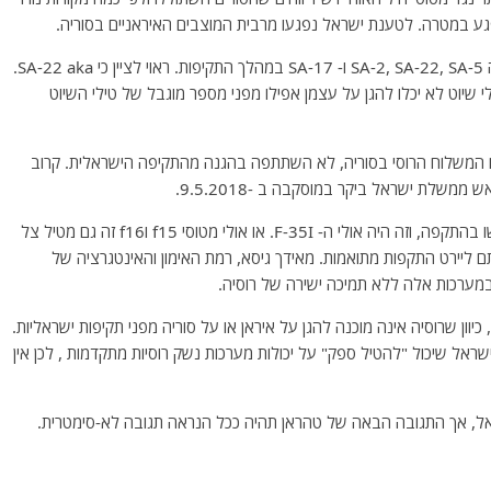
טילי שיוט הישראלים הצליחו להרוס לפחות חלק ממשגרי ה SA-2, SA-22, SA-5 ו- SA-17 במהלך התקיפות. ראוי לציין כי SA-22 aka.
ית נגד טילי שיוט לא יכלו להגן על עצמן אפילו מפני מספר מוגבל של טילי השיוט
וח המשלוח הרוסי בסוריה, לא השתתפה בהגנה מהתקיפה הישראלית. קרוב
שלת ישראל ביקר במוסקבה ב -9.5.2018.
מעניין להבין עם איזה מטוסים חיל האוויר הישראלי השתמשו בהתקפה, וזה היה אולי ה- F-35I. או אולי מטוסי f15 וf16 זה גם מטיל צל
תם ליירט התקפות מתואמות. מאידך גיסא, רמת האימון והאינטגרציה של
מערכות אלה ללא תמיכה ישירה של רוסיה.
כיוון שרוסיה אינה מוכנה להגן על איראן או על סוריה מפני תקיפות ישראליות.
ו ישראל שיכול "להטיל ספק" על יכולות מערכות נשק רוסיות מתקדמות , לכן אין
שראל, אך התגובה הבאה של טהראן תהיה ככל הנראה תגובה לא-סימטרית.