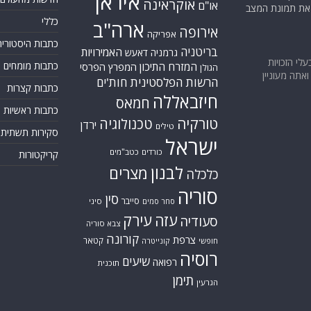
איראן
אוקראינה
או"ם
א את תמונת המצב
כללי
ארה"ב
אירופה
אפריקה
כתבות היסטוריה
בריטניה
האמירויות
גרמניה
דאעש
בעלי הזכויות
המזרח התיכון
כתבות מומחים
המפרץ הפרסי
הגולן
אתה מעוניין
הרשות הפלסטינית
חות'ים
כתבות קצרות
חיזבאללה
חמאס
כתבות ראשיות
טורקיה
טכנולוגיה
ירדן
טילים
סקירות תשתית
ישראל
כורדים
כטב"מים
קריקטורות
לבנון
מצרים
כלכלה
סוריה
סין
סייבר
סיני
סחר סמים
עזה
עירק
סעודיה
צבא סוריה
קורונה
צרפת
קטאר
חופשי
קונייטרה
רוסיה
שיעים
רפואה
תוכנית
תימן
הגרעין