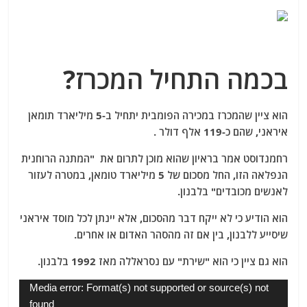
בכמה התחיל המכרז?
הוא ציין שהמכרז במכירה הפומבית יתחיל ב-5 מיליארד תומאן
איראני, שהם כ-119 אלף דולר .
רחמנדוסט אמר בראיון שהוא מוכן לתרום את "המתנה הרוחנית
הנפלאה הזו, החל מסכום של 5 מיליארד טומאן, במטרה לעזור
לאנשים מכובדים" בלבנון.
הוא הודיע ​​כי לא ייקח דבר מהסכום, אלא יינתן לכל מוסד איראני
שיסייע ללבנון, בין אם זה מהסהר האדום או אחרים.
הוא גם ציין כי הוא "שירת" עם נסראללה מאז 1992 בלבנון.
נגן
Media error: Format(s) not supported or source(s) not
וידאו
found