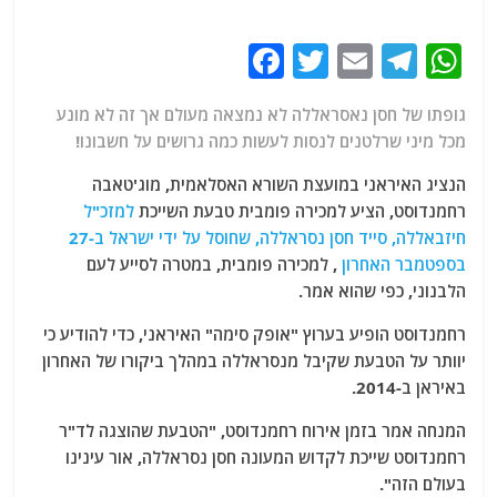
F
T
E
T
W
a
w
m
el
h
גופתו של חסן נאסראללה לא נמצאה מעולם אך זה לא מונע
c
itt
ai
e
at
מכל מיני שרלטנים לנסות לעשות כמה גרושים על חשבונו!
e
er
l
g
s
הנציג האיראני במועצת השורא האסלאמית, מוג'טאבה
b
ra
A
רחמנדוסט, הציע למכירה פומבית טבעת השייכת
למזכ"ל
o
m
p
חיזבאללה, סייד חסן נסראללה, שחוסל על ידי ישראל ב-27
o
p
בספטמבר האחרון
, למכירה פומבית, במטרה לסייע לעם
הלבנוני, כפי שהוא אמר.
k
רחמנדוסט הופיע בערוץ "אופק סימה" האיראני, כדי להודיע ​​כי
יוותר על הטבעת שקיבל מנסראללה במהלך ביקורו של האחרון
באיראן ב-2014.
המנחה אמר בזמן אירוח רחמנדוסט, "הטבעת שהוצגה לד"ר
רחמנדוסט שייכת לקדוש המעונה חסן נסראללה, אור עינינו
בעולם הזה".