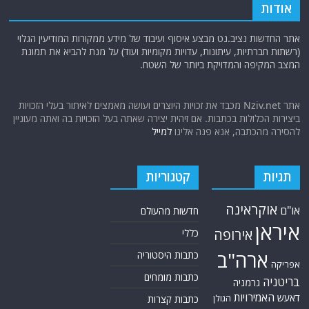
אודות
אתר החדשות נציב.נט מבצע איסוף ועיבוד של מידע ממקורות המודיעין הגלוי
(רשתות חברתיות, עיתונות, עדויות מקומיות ועוד) על מנת להביא את תמונת
המצב המקיפה והמדויקת ביותר של השטח.
אתר Nziv.net מכבד את זכויות היוצרים ועושה מאמצים לאיתור בעלי הזכויות
ביצירות הכלולות בכתבות. אם זיהית יצירה שאתה בעל הזכויות בה ואתה מעוניין
להסירה מהכתבה, אנא פנה אלינו
למייל
תגיות
קטגוריות
אוקראינה
או"ם
חדשות מהעולם
איראן
אירופה
כללי
ארה"ב
כתבות היסטוריה
אפריקה
כתבות מומחים
בריטניה
גרמניה
האמירויות
דאעש
הגולן
כתבות קצרות