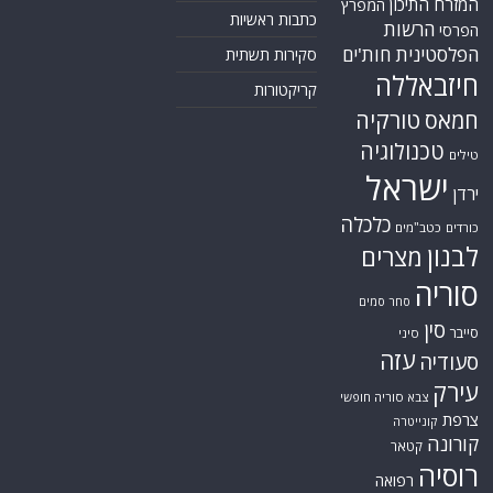
המזרח התיכון
המפרץ
כתבות ראשיות
הרשות
הפרסי
הפלסטינית
חות'ים
סקירות תשתית
חיזבאללה
קריקטורות
טורקיה
חמאס
טכנולוגיה
טילים
ישראל
ירדן
כלכלה
כורדים
כטב"מים
לבנון
מצרים
סוריה
סחר סמים
סין
סייבר
סיני
עזה
סעודיה
עירק
צבא סוריה חופשי
צרפת
קונייטרה
קורונה
קטאר
רוסיה
רפואה