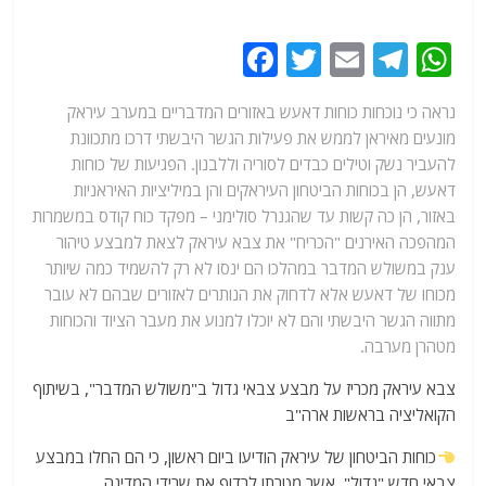
F
T
E
T
W
a
w
m
el
h
נראה כי נוכחות כוחות דאעש באזורים המדבריים במערב עיראק
c
itt
ai
e
at
מונעים מאיראן לממש את פעילות הגשר היבשתי דרכו מתכוונת
e
er
l
g
s
להעביר נשק וטילים כבדים לסוריה וללבנון. הפגיעות של כוחות
b
ra
A
דאעש, הן בכוחות הביטחון העיראקים והן במיליציות האיראניות
באזור, הן כה קשות עד שהגנרל סולימני – מפקד כוח קודס במשמרות
o
m
p
המהפכה האירנים "הכריח" את צבא עיראק לצאת למבצע טיהור
o
p
ענק במשולש המדבר במהלכו הם ינסו לא רק להשמיד כמה שיותר
k
מכוחו של דאעש אלא לדחוק את הנותרים לאזורים שבהם לא עובר
מתווה הגשר היבשתי והם לא יוכלו למנוע את מעבר הציוד והכוחות
מטהרן מערבה.
צבא עיראק מכריז על מבצע צבאי גדול ב"משולש המדבר", בשיתוף
הקואליציה בראשות ארה"ב
כוחות הביטחון של עיראק הודיעו ביום ראשון, כי הם החלו במבצע
צבאי חדש "גדול", אשר מטרתו לרדוף את שרידי המדינה