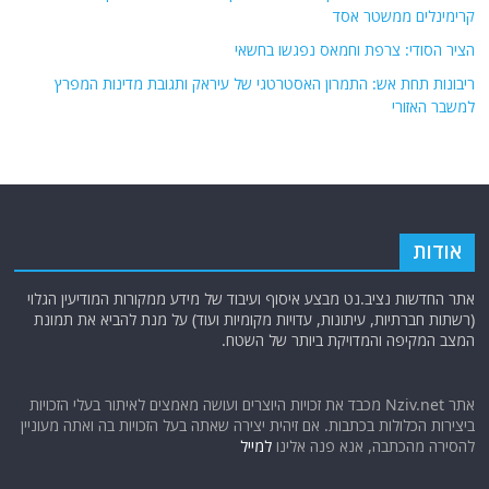
קרימינלים ממשטר אסד
הציר הסודי: צרפת וחמאס נפגשו בחשאי
ריבונות תחת אש: התמרון האסטרטגי של עיראק ותגובת מדינות המפרץ
למשבר האזורי
אודות
אתר החדשות נציב.נט מבצע איסוף ועיבוד של מידע ממקורות המודיעין הגלוי
(רשתות חברתיות, עיתונות, עדויות מקומיות ועוד) על מנת להביא את תמונת
המצב המקיפה והמדויקת ביותר של השטח.
אתר Nziv.net מכבד את זכויות היוצרים ועושה מאמצים לאיתור בעלי הזכויות
ביצירות הכלולות בכתבות. אם זיהית יצירה שאתה בעל הזכויות בה ואתה מעוניין
להסירה מהכתבה, אנא פנה אלינו
למייל