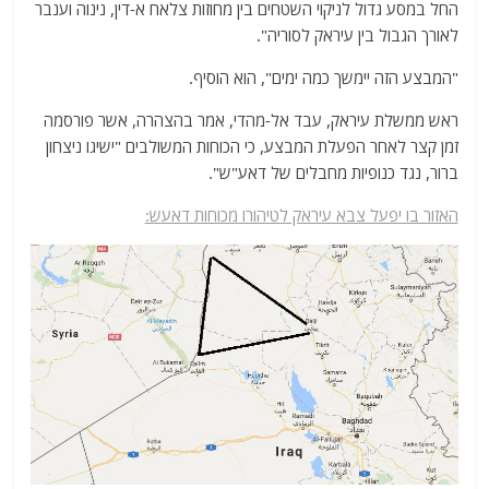
החל במסע גדול לניקוי השטחים בין מחוזות צלאח א-דין, נינוה וענבר
לאורך הגבול בין עיראק לסוריה".
"המבצע הזה יימשך כמה ימים", הוא הוסיף.
ראש ממשלת עיראק, עבד אל-מהדי, אמר בהצהרה, אשר פורסמה
זמן קצר לאחר הפעלת המבצע, כי הכוחות המשולבים "ישיגו ניצחון
ברור, נגד כנופיות מחבלים של דאע"ש".
האזור בו יפעל צבא עיראק לטיהורו מכוחות דאעש: