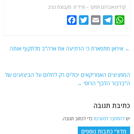
קרדיט:אברהם תמקר – פרד"ס מקבוצת נציב
F
T
E
T
W
a
w
m
el
h
c
itt
ai
e
at
e
er
l
g
s
←
איראן מתפארת כי הרתיעה את ארה"ב מלתקוף אותה
b
ra
A
o
m
p
o
p
המפציצים האמריקאים יכולים רק לחלום על הביצועים של
ה"ברבור הלבן" הרוסי
→
k
כתיבת תגובה
יש
להתחבר למערכת
כדי לכתוב תגובה.
מדורי כתבות נוספים