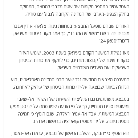
האסלאמית במספר מקומות של שטח מדברי למחצה, הממוקם
בחלק הצפוני-מערבי של המדינה הקרובה לגבול עם סוריה.
האזורים שבהם מופעל המבצע; במחוזות נינוה, צלאח- א דין וענבר,
מוכרים יחד בשם "משולש המדבר", כך אמר מקור ביטחוני מעיראק
ל"כורדיסטאן 24"
מאז נפילת המשטר הקודם בעיראק בשנת 2003, שימש האזור
כנקודת שיגור של קבוצות מורדים, כדי לתקוף את כוחות הביטחון
העיראקים ואת היעדים האזרחיים בעיראק.
המערכה הצבאית החדשה נגד שאר חברי המדינה האסלאמית, היא
הגדולה ביותר שבוצעה על-ידי כוחות הביטחון של עיראק לאחרונה.
במבצע משתתפים גם המיליציות השיעיות של השהיד אל-שאבי
ומיעוטים סונים מקומיים, כך על פי הודעה שפורסמה על ידי סגן מפקד
המבצע המשותף, עבד אל-עמיר יראללה, שגם הוסיף כי תמיכה
נוספת ניתנה, על ידי מטוסי הקואליציה בראשות ארה"ב.
הוא הוסיף כי "הבוקר, השלב הראשון של מבצע, עראדה אל-נאסר,