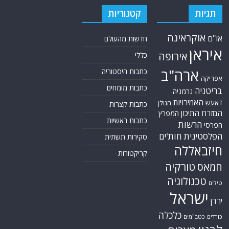
תגיות
קטגוריות
אוקראינה
או"ם
חדשות מהעולם
איראן
אירופה
כללי
ארה"ב
כתבות היסטוריה
אפריקה
כתבות מומחים
בריטניה
גרמניה
האמירויות
דאעש
הגולן
כתבות קצרות
המזרח התיכון
המפרץ
כתבות ראשיות
הרשות
הפרסי
הפלסטינית
חות'ים
סקירות תשתית
חיזבאללה
קריקטורות
טורקיה
חמאס
טכנולוגיה
טילים
ישראל
ירדן
כלכלה
כורדים
כטב"מים