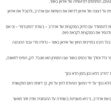
עים, המיוחסים לזרועותיה של איראן באזור.
ת על רצונה של איראן לדחות את השיחות עם ארה"ב, ולהוביל את איראן
יות להתמודד עם הידוק הסנקציות של ארה"ב – בעזרת "התנגדות" – וכי אם
ולהסיר את הסנקציות לקראת פיוס.
בכל היבט במדיניות החוץ של איראן באזור – גדולה מדי עבור ההנהגה
 גדל והולך של נכסים באזור שבו התמרון הוא מוגבל. לכן, הסיכוי לתאונה,
יריב הלא נכון בזמן הלא נכון"
לא נכון" על ידי המשך הפעלת לחץ על סין, כך דיווחה היום התקשורת
ת ארה"ב, כי היא מעוניינת בשמירה על ההגמוניה שלה יותר מאשר