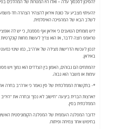
?הסיכון לסכסוך עלה – ואלו היו המטרות של המהלכים בפיגו
?העיתוי מצביע על כוונת איראן להצהיר הצהרה חד-משמעי
לשלב הבא של המהפיכה האיסלמית.
?יש מומחים הטוענים כי איראן אף מסמנת, כי יש לה אופצ
טראמפ רוצה לדבר, אז הוא צריך לעשות מחוות קונקרטיות 
?נכון לעכשיו הדרישות מצידה של ארה"ב, כמו שינוי כמעט 
באיראן.
?המתחים הם גבוהים, האמון בין הצדדים הוא נמוך ויש מספר
עימות או משבר הוא גבוה.
*- בתקשורת הממלכתית של סין נאמר כי ארה"ב בחרה את "ה
?ארצות הברית ביצעה "חישוב לא נכון" ובחרה את "היריב ה
הממלכתית בסין.
?דובר המפלגה העממית של המפלגה הקומוניסטית האשים א
בחיפוש אחר צמיחה ופיתוח.