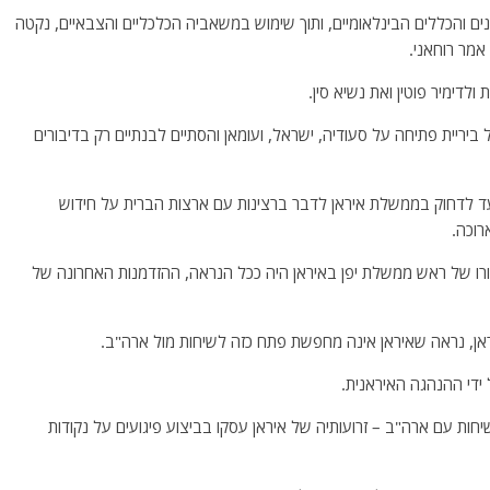
 והכללים הבינלאומיים, ותוך שימוש במשאביה הכלכליים והצבאיים, נקטה
 אמר רוחאני.
לדימיר פוטין ואת נשיא סין.
יריית פתיחה על סעודיה, ישראל, ועומאן והסתיים לבנתיים רק בדיבורים
ועד לדחוק בממשלת איראן לדבר ברצינות עם ארצות הברית על חידוש
רוכה.
ורו של ראש ממשלת יפן באיראן היה ככל הנראה, ההזדמנות האחרונה של
אן, נראה שאיראן אינה מחפשת פתח כזה לשיחות מול ארה"ב.
די ההנהגה האיראנית.
יחות עם ארה"ב – זרועותיה של איראן עסקו בביצוע פיגועים על נקודות