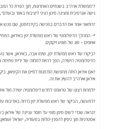
?"ממשלת ארה"ב בשנתיים האחרונות, תוך הפרת כל המבנים
גישה אגרסיבית ומציגה סיכון רציני ליציבות באזור ובעולם",
?רוחאני אמר את הדברים בפגישה בקירגיזסטן, שם פגש את ו
*- המהלך הדיפלומטי של ראש ממשלת יפן באיראן, התחיל ב
ואיומים – סוג של מופע זיקוקים.
?ביקורו של ראש ממשלת יפן, שינזו אבה, באיראן, אשר נ
הדיפלומטיה הישירה, הפך להיות למחזה של יריית פתיחה א
?אם איראן היתה מחפשת הזדמנות לסיים את הקיפאון, ביק
איראן וארה"ב להשיג את זה.
?למרות רצונו של טראמפ לחדש דיפלומטיה ישירה מול איר
?למעשה, הביקור של ראש ממשלת יפן נדחה באדיבות על י
?נראה שכדי לשים סימן סופי על חוסר עניינה של איראן בש
אסטרגיות תוך ניסיון להפגין יכולות בסעודיה, ישראל ועומאן.