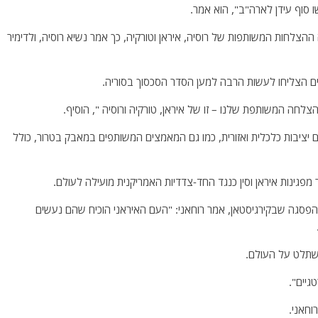
 סוף עידן לארה"ב", הוא אמר.
צלחות המשותפות של רוסיה, איראן וטורקיה, כך אמר נשיא רוסיה, ולדימיר
דים הצליחו לעשות הרבה למען הסדר הסכסוך בסוריה.
לחה המשותפת שלנו – זו של איראן, טורקיה ורוסיה ", הוסיף.
ים יציבות כלכלית ואזורית, כמו גם המאמצים המשותפים במאבק בטרור, כולל
ר מפגינות איראן וסין כנגד החד-צדדיות האמריקנית מועילה לעולם.
נס הפסגה שבקירגיסטאן, אמר רוחאני: "העם האיראני הוכיח שהם נעשים
להשתלט על העולם.
גיים".
וחאני.