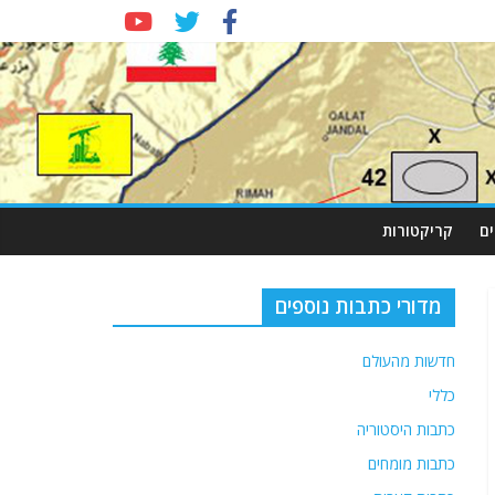
ם
קריקטורות
מדורי כתבות נוספים
חדשות מהעולם
כללי
כתבות היסטוריה
כתבות מומחים