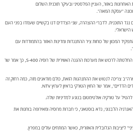
אחרונות באזור, העניין הפלסטיני ובעיקר תוכנית השלום
כונה "עסקת המאה".
נגד התוכנית. לדברי ההצהרה, שני הצדדים דנו בקשיים שעמדו בפני העם
 הישראלי.
יד המכוון של כוחות ציר ההתנגדות ומדינות האזור בהתמודדות עם
.
*- טורקיה תגיב אם ארצות הברית תטיל עליה סנקציות על החלטתה לרכוש את מערכות ההגנה האווירית של רוסיה S-400, כך אמר שר
רה"ב צריכה לנטוש את ההתנהגות הזאת, כולם מודאגים מזה, כמה רחוק זה
הדדיים", אמר שר החוץ הטורקי בראיון לערוץ NTV.
ל להטיל על טורקיה אולטימטום בנוגע למדיניות שלה.
הכנת קידוח ימי עד סוף 2019, אמר שר האנרגיה הלבנוני, נדא בוסטאני, כי חברות מרוסיה ומאירופה בוחנות את
ציני" ליציבות הגלובלית והאזורית, כאשר המתחים עולים במפרץ.