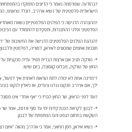
?בהודעה שפורסמה נאמר כי הדיונים התמקדו בהתפתחויות ה
הישראלית-פלסטינית של נשיא ארה"ב, דונלד טראמפ, המ
?ההצהרה הדגישה כי הפלגים הפלסטיניים נשארו מאוחדים 
הפלסטיני ופלגי ההתנגדות, ותפקידם להתמודד עם הכיבוש
?הנהגת הפלגים הפלסטינים הדגישה את החשיבות של "התפק
תוכניות ואיומים שמכוונים לאיראן, לסוריה, לפלסטין וללבנון"
החוץ של טורקיה, מבלוט קווסוגלו, ביום שישי.
?"מדינה אחת לא יכולה לתת הוראות לאחרת איך לפעול, א
ילך, אם ארה"ב תנקוט נגדנו צעדים, אז ניאלץ לנקוט בצעדים 
?עוד לפני הראיון, שר החוץ הכריז כי "אף אחד" אינו מסוג
*- לבנון: לקראת 
השקעות בתחום הנפט והגז המתפתח של לבנון.
*- נשיא איראן, חסן רוחאני, אמר כי ארה"ב מהווה "איום ר