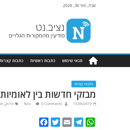
שבת, מאי 30, 2026
Nziv.net
מודיעין
מהמקורות
הגלויים
תנאי שימוש
כתבות ראשיות
כתבות קצרות
כתבות קצרות
מבזקי חדשות בין לאומיות ליום 019
,
15/06/2019
0 Comments
Nziv
איראן
אר
F
T
E
T
W