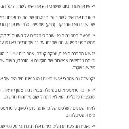
a
w
m
el
h
*- איראן אמרה ביום שישי כי היא אחראית לשמירה על הביט
c
itt
ai
e
at
e
er
l
g
s
?"אנחנו אחראים לשמור על הביטחון של המיצר ואנחנו חי
של שר החוץ האמריקני, (מייק) פומפיאו, כלפי איראן הן מדא
b
ra
A
o
m
p
*- מפעיל הספינה היפני אומר כי מלחים על האוניה "קוקוקה
ממש לפני הפיגוע, מה שמרמז על כך שהמכלית לא נפגעה
o
p
k
?נשיא החברה היפנית, יוטקה קטדה, אמר ביום שישי כי הוא
וכי הם מכחישים אפשרות של מוקשים או טורפדו, משום שהנ
מוקש: "שקר".
?קטאדה גם אמר כי אנשי הצוות זיהו ספינת חיל הים של א
*- עד כה טראמפ איים בפעולה צבאית נגד צפון קוריאה, ונ
וסנקציות כלכליות, הוא לא התחיל שום מלחמות חדשות.
לאחר שנתיים לשלטונו של טראמפ, ניתן לטעון, כי טראמפ 
סערה פסיכולוגית.
*- נאט"ו מבצעת תרגולים בימים אלה בים הבלטי, כפי ש