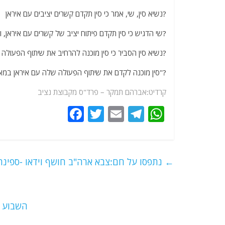
?נשיא סין, שי, אמר כי סין תקדם קשרים יציבים עם איראן
?שי הדגיש כי סין תקדם פיתוח יציב של קשרים עם איראן
?נשיא סין הסביר כי סין מוכנה להרחיב את שיתוף הפעולה 
?"סין מוכנה לקדם את שיתוף הפעולה שלה עם איראן במאבק
קרדיט:אברהם תמקר – פרד"ס מקבוצת נציב
F
T
E
T
W
a
w
m
el
h
c
itt
ai
e
at
e
er
l
g
s
←
נתפסו על חם:צבא ארה"ב חושף וידאו -ספינ
b
ra
A
o
m
p
o
p
השבוע שבין ה-7.6.19 ל- 3.6.19