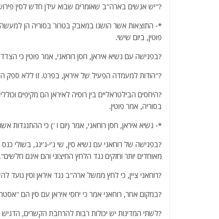
?"יש אנשים בארה"ב שאומרים שבוא עידן חדש לסין פירושו
*- התוצאות אשר הושגו במאבק בטרור בסוריה הן למעשה הה
פוטין, ביום שישי.
?בפגישה עם נשיא איראן, חסן רוחאני, אמר פוטין כי הצד
?"הודות למעמדה הפעיל של איראן, בפרט. זו ללא ספק ההצ
?היחסים הבילטראליים בין רוסיה לאיראן הם מקיפים וכולל
בסוריה, אמר פוטין.
*- נשיא איראן, חסן רוחאני, אמר (יום ו ') כי ההתנגדות אש
?בפגישה של רוחאני עם נשיא סין, שי ג'י-ג'ינג, בשולי כ
מאוחדים יותר וחזקים נגד הלחץ החיצוני והם אינם חלשים".
?רוחאני ציין, כי לחץ ממשל ארה"ב נגד איראן וסין נועד 
?במקום אחר, רוחאני אמר כי יחסי איראן עם סין הם "אסטרט
?לשתי המדינות יש יכולות רבות להרחבת הקשרים, הדגיש ר