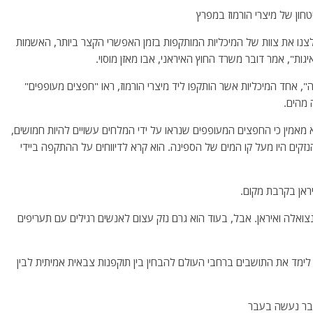
חון של מיצרי הורמוז במפרץ
לצנו את צוות של המיכליות המותקפות בזמן האפשרי הקצר ביותר, האשמות
יגות", אמר דובר משרד החוץ האיראני, אבו מאזן מוסוי.
", אחד המיכליות אשר הותקפו ליד מיצרי הורמוז, ראו "חפצים מעופפים"
 מהים.
 מאמין כי החפצים המעופפים שנראו על ידי המלחים עשויים להיות חמושים,
זקים היו מעל קו המים של הספינה. הוא קרא לדיווחים על ההתקפה ביידי
יראן בקרבת מקום.
צואלה ואיראן. אבל, בעוד הוא גרם נזק עצום לאנשים רגילים עם תעריפים
לימד את התושבים ברחבי העולם להבחין בין תוקפנות צבאית אמיתית לבין
כבר נעשה בעבר