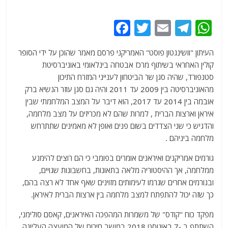
F
T
E
T
W
a
w
m
el
h
העיתון "וושינגטון פוסט" האמריקני פרסם מאמר שהוכן על ידי הסופר
c
itt
ai
e
at
קולין האחראי בשיתוף מרכז אבטחה בינלאומי באוניברסיטת
e
er
l
g
s
סטנפורד, שהיה סגן שר הביטחון לענייני המזרח התיכון
b
ra
A
מהאוניברסיטה בין 2009 עד 2011 והיה גם סגן עוזר הנשיא ברק
אובמה בין 2014 עד 2017, הוא דיבר על המצב המלחמתי שבין
o
m
p
איראן וארצות הברית , למרות שהם לא מכריזים על מצב מלחמה,
o
p
והדגיש כי שני הצדדים בשום פנים ואופן לא מאמינים שתתרחש
k
מלחמה ביניהם .
גורמים אמריקנים ואיראנים אומרים בפומבי כי הם רוצים להימנע
ממלחמה, אך ההיסטוריה מלאה בתאונות, בחשבונות שגויים,
ובגורמים אחרים שגרמו לעימותים מזוינים שאף אחד לא רצה בהם,
כך שזה יכול להתפתח למצב מלחמה בין ארצות הברית לאיראן.
מפקד כוח "קודס" של משמרות המהפכה האיראנים, קאסם סולימני,
השתתף ב -7 באוגוסט 2018 במושב חירום של המועצה העליונה