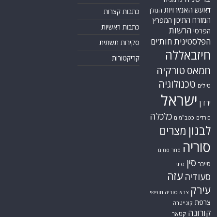
האמירויות
דאעש
הגולן
כתבות קצרות
המזרח התיכון
המפרץ
כתבות ראשיות
הרשות
הפרסי
הפלסטינית
חות'ים
סקירות תשתית
חיזבאללה
קריקטורות
טורקיה
חמאס
טכנולוגיה
טילים
ישראל
ירדן
כלכלה
כורדים
כטב"מים
לבנון
מצרים
סוריה
סחר סמים
סין
סייבר
סיני
עזה
סעודיה
עירק
צבא סוריה חופשי
צרפת
קונייטרה
קורונה
קטאר