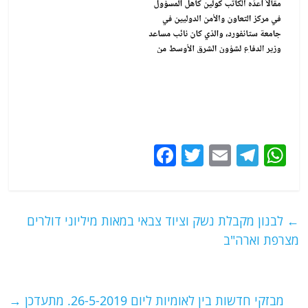
F
T
E
T
W
a
w
m
el
h
c
itt
ai
e
at
e
er
l
g
s
←
לבנון מקבלת נשק וציוד צבאי במאות מיליוני דולרים
b
ra
A
מצרפת וארה"ב
o
m
p
o
p
מבזקי חדשות בין לאומיות ליום 26-5-2019. מתעדכן
→