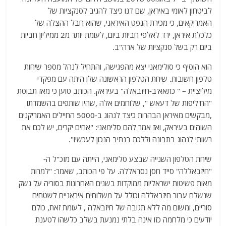
לביטחון לאומי באיראן, שם דנו כיצד להגיב לסנקציות של
האמריקאים, כי מכירת הנפט האיראני, שהוא חבל ההצלה של
כלכלת איראן, ירד לאלפי חביות ביום, לעומת יותר מ2 ממיליון חביות
ביום רק בשל סנקציות של ארה"ב.
הוא הוסיף כי סולימאני יצא מהפגישה, והתחיל לנהל מספר שיחות
טלפון חשובות. שיחת הטלפון הראשונה שלו היתה עם מפקדי
מיליציית – " כתאא'ב-חיזבאלה" בעיראק. הכותב טוען כי מאז תבוסת
"הח'ליפות של דעאש ", שלוחמים אלה ,שהיו שותפים בהשמדתו
,מבקשים מאיראן הבהרות כיצד לנהוג ב-5000 החיילים האמריקנים
השוהים בעיראק, ואז אמר להם סלימאני: "אחים יקרים, יש לכם את
רשותי לנהוג בתבונה וללכת בנתיב הנכון לעכשיו".
שיחת הטלפון השנייה שבצע סלימאני, הייתה עם מזכ"ל ה-
"חיזבאללה" סייד חסן נסראללה. על פי הכותב, שאמר: "למרות
מאות פשיטות ישראליות ממוקדות בשנים האחרונות בסוריה על נשק
שנשלח עבור חיזבאללה וכולל על משלוחים איראניים לשטחים
סוריים, ומשום מה ללא תגובה של חיזבאלה , לעומת זאת, כולם
יודעים כי מלחמה כזו אינה בלתי נמנעת בשלב כלשהו לטענת