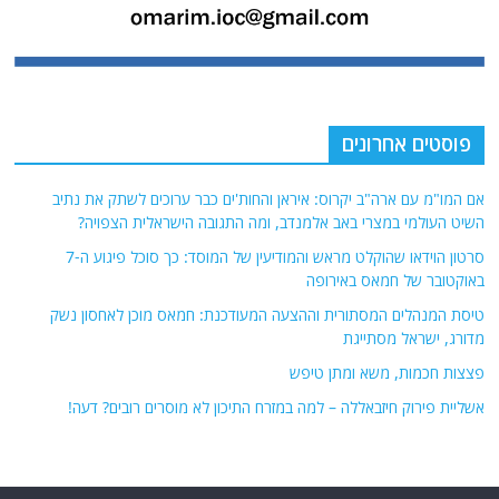
פוסטים אחרונים
אם המו"מ עם ארה"ב יקרוס: איראן והחות'ים כבר ערוכים לשתק את נתיב
השיט העולמי במצרי באב אלמנדב, ומה התגובה הישראלית הצפויה?
סרטון הוידאו שהוקלט מראש והמודיעין של המוסד: כך סוכל פיגוע ה-7
באוקטובר של חמאס באירופה
טיסת המנהלים המסתורית וההצעה המעודכנת: חמאס מוכן לאחסון נשק
מדורג, ישראל מסתייגת
פצצות חכמות, משא ומתן טיפש
אשליית פירוק חיזבאללה – למה במזרח התיכון לא מוסרים רובים? דעה!