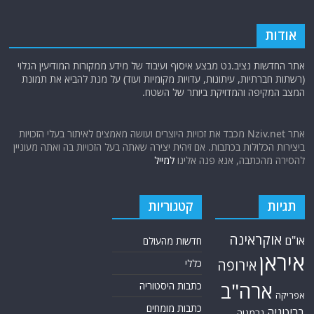
אודות
אתר החדשות נציב.נט מבצע איסוף ועיבוד של מידע ממקורות המודיעין הגלוי
(רשתות חברתיות, עיתונות, עדויות מקומיות ועוד) על מנת להביא את תמונת
המצב המקיפה והמדויקת ביותר של השטח.
אתר Nziv.net מכבד את זכויות היוצרים ועושה מאמצים לאיתור בעלי הזכויות
ביצירות הכלולות בכתבות. אם זיהית יצירה שאתה בעל הזכויות בה ואתה מעוניין
להסירה מהכתבה, אנא פנה אלינו
למייל
תגיות
קטגוריות
אוקראינה
או"ם
חדשות מהעולם
איראן
אירופה
כללי
ארה"ב
כתבות היסטוריה
אפריקה
כתבות מומחים
בריטניה
גרמניה