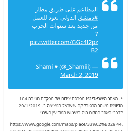
المطاعم على طريق مطار
#دمشق
الدولي تعود للعمل
من جديد بعد سنوات الحرب
?
pic.twitter.com/GGc4I2pz
B2
— Shami ♥ (@_Shamiii)
March 2, 2019
*- האתר הישראלי ISI מפרסם צילום של מפקדת חטיבה 104
מדיוויזית משמר הרפובליקה שישראל הפציצה ב- 20/1/2019.
לדברי האתר המקום היה בשימוש המודיעין האירני.
https://www.google.com/maps/place/33%C2%B028'44.
6%22N+36%C2%B009'52.8%22E/@33.4790556,36.164