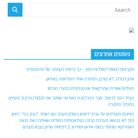
פוסטים אחרונים
מקרונות המוות לסוללות החץ – כך נראית נקמתה של ההיסטוריה
אדון לגורלו, לא קורבן: המפרץ אחרי המלחמה באיראן
פעילות אווירית אמריקאית אינטנסיבית במצרי הורמוז
הצייד הפך לניצוד: חבר הפרלמנט האירופי שחקר את NSO נפרץ 3 פעמים
במהלך החקירה
ראיונות מצולמים על ענייני דיומא בעולם הערבי עם האתר "נציב.נט": ראיון
מס' 47 בנושא מערכת הבינה המלאכותית הסודית שאיתרה את הנווט
האמריקאי שהופל בשמי איראן ושידרוג 2 דיביזיות שריון בצבא מצרים