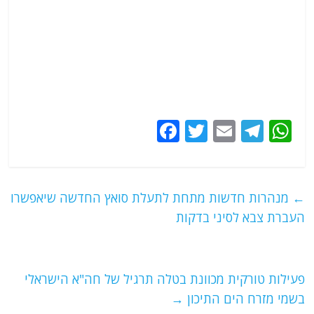
F
T
E
T
W
a
w
m
el
h
c
itt
ai
e
at
e
er
l
g
s
←
מנהרות חדשות מתחת לתעלת סואץ החדשה שיאפשרו
b
ra
A
העברת צבא לסיני בדקות
o
m
p
o
p
פעילות טורקית מכוונת בטלה תרגיל של חה"א הישראלי
k
בשמי מזרח הים התיכון
→