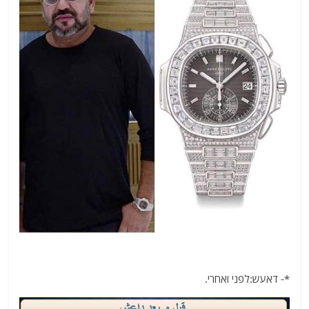
*- דאעש:לפני ואחרי.