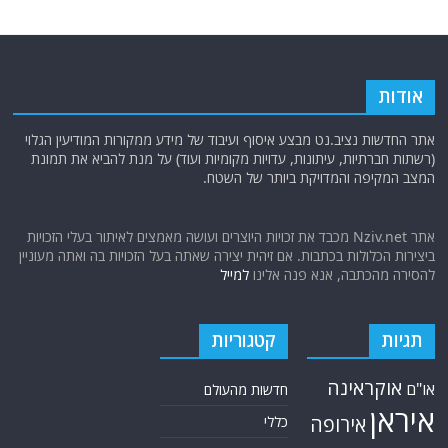
אודות
אתר החדשות נציב.נט מבצע איסוף ועיבוד של מידע ממקורות המודיעין הגלוי
(רשתות חברתיות, עיתונות, עדויות מקומיות ועוד) על מנת להביא את תמונת
המצב המקיפה והמדויקת ביותר של השטח.
אתר Nziv.net מכבד את זכויות היוצרים ועושה מאמצים לאיתור בעלי הזכויות
ביצירות הכלולות בכתבות. אם זיהית יצירה שאתה בעל הזכויות בה ואתה מעוניין
להסירה מהכתבה, אנא פנה אלינו
למייל
תגיות
קטגוריות
אוקראינה
או"ם
חדשות מהעולם
איראן
אירופה
כללי