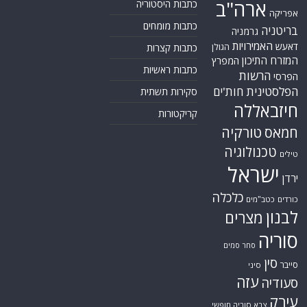
ארה"ב
כתבות היסטוריה
אפריקה
כתבות מומחים
בריטניה
גרמניה
האמירויות
דאעש
הגולן
כתבות קצרות
המזרח התיכון
המפרץ
כתבות ראשיות
הרשות
הפרסי
הפלסטינית
חות'ים
סקירות תשתית
חיזבאללה
קריקטורות
טורקיה
חמאס
טכנולוגיה
טילים
ישראל
ירדן
כלכלה
כורדים
כטב"מים
לבנון
מצרים
סוריה
סחר סמים
סין
סייבר
סיני
עזה
סעודיה
עירק
צבא סוריה חופשי