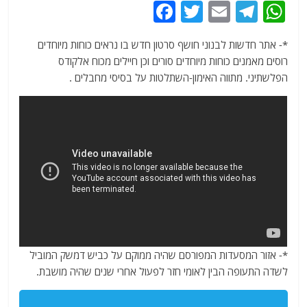
F
T
E
T
W
a
w
m
el
h
*- אתר חדשות לבנוני חושף סרטון חדש בו נראים כוחות מיוחדים
c
itt
ai
e
at
רוסים מאמנים כוחות מיוחדים סורים וכן חיילים מכוח אלקודס
e
er
l
g
s
הפלשתיני. מתווה האימון-השתלטות על בסיסי מחבלים .
b
ra
A
o
m
p
o
p
k
*- אזור המסעדות המפורסם שהיה ממוקם על כביש דמשק המוביל
לשדה התעופה הבין לאומי חזר לפעול אחרי שנים שהיה מושבת.