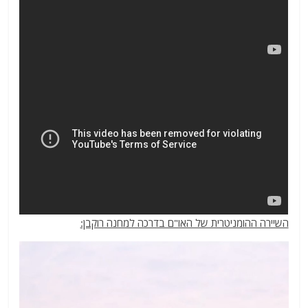
השיירה ההומניטרית של האו"ם בדרכה למחנה רוקבן: