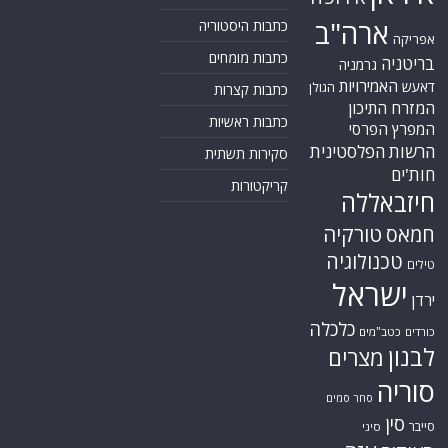
ארה"ב
כתבות היסטוריה
אפריקה
כתבות מומחים
בריטניה
גרמניה
האמירויות
דאעש
הגולן
כתבות קצרות
המזרח התיכון
כתבות ראשיות
המפרץ הפרסי
הרשות הפלסטינית
סקירות תשתית
חות'ים
קריקטורות
חיזבאללה
טורקיה
חמאס
טכנולוגיה
טילים
ישראל
ירדן
כלכלה
כורדים
כטב"מים
לבנון
מצרים
סוריה
סחר סמים
סין
סייבר
סיני