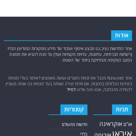
אודות
אתר החדשות נציב.נט מבצע איסוף ועיבוד של מידע ממקורות המודיעין הגלוי
(רשתות חברתיות, עיתונות, עדויות מקומיות ועוד) על מנת להביא את תמונת
המצב המקיפה והמדויקת ביותר של השטח.
אתר Nziv.net מכבד את זכויות היוצרים ועושה מאמצים לאיתור בעלי הזכויות
ביצירות הכלולות בכתבות. אם זיהית יצירה שאתה בעל הזכויות בה ואתה מעוניין
להסירה מהכתבה, אנא פנה אלינו
למייל
תגיות
קטגוריות
אוקראינה
או"ם
חדשות מהעולם
איראן
אירופה
כללי