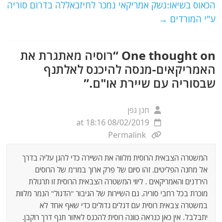
o
p
הכאוס בשיאו:נשק אמריקאי נמכר לחיזבאללה בדרום סוריה
ע"י המורדים
→
k
One thought on “
רוסיה מאתגרת את
האמריקאים-מנסה להיכנס לאלתנף
שבסוריה עם שיירת או"ם.
”
חנן גפן
08/02/2019 at 18:16
Permalink
המשטרה הצבאית הרוסית מלווה את השיירה כדי להגן עליה בדרך
אל מחנה הפליטים. זהו סיום של פרק ארוך במו"מ של הרוסים
הירדנים והאמריקאים . ליווי המשטרה הצבאית הרוסית זו תרגולת
מוכרת בכל רחבי סוריה. גם השיירות של הגיבור "הדגול" הנמר מלוות
במשטרה צבאית רוסית עם דגלים גדולים כדי שאף אחד לא
יתבלבל. אין כאן כנראה כוונה רוסית להכנס לאיזור תנף דרך רוקבן.