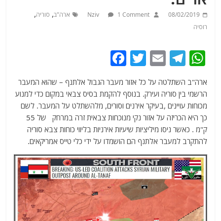
,
,
08/02/2019
1 Comment
Nziv
ארה"ב
סוריה
רוסיה
F
T
E
T
W
a
w
m
el
h
ארה"ב השתלטה על כל אזור מעבר הגבול אלתנף – שהוא המעבר
c
itt
ai
e
at
הרשמי בין סוריה ועירק. בנוסף להקמת בסיס צבאי במקום כדי למנוע
e
er
l
g
s
מכוחות עויינים ,בעיקר אירנים וסורים, מלהשתלט על המעבר. לשם
b
ra
A
כך היא הכריזה על אזור נקי מנוכחות צבאית זרה במרחק של 55
ק"מ . כאשר ניסו מיליציות שיעיות אירניות בליווי כוחות צבא סוריה
o
m
p
להתקרב למעבר אלתנף הם הושמדו על ידי כלי טייס אמריקאים.
o
p
k