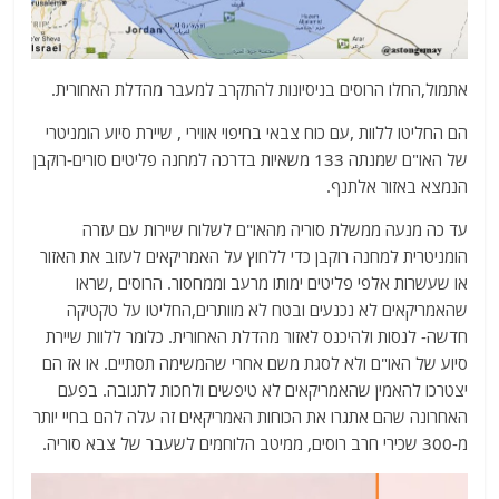
אתמול,החלו הרוסים בניסיונות להתקרב למעבר מהדלת האחורית.
הם החליטו ללוות ,עם כוח צבאי בחיפוי אווירי , שיירת סיוע הומניטרי
של האו"ם שמנתה 133 משאיות בדרכה למחנה פליטים סורים-רוקבן
הנמצא באזור אלתנף.
עד כה מנעה ממשלת סוריה מהאו"ם לשלוח שיירות עם עזרה
הומניטרית למחנה רוקבן כדי ללחוץ על האמריקאים לעזוב את האזור
או שעשרות אלפי פליטים ימותו מרעב וממחסור. הרוסים ,שראו
שהאמריקאים לא נכנעים ובטח לא מוותרים,החליטו על טקטיקה
חדשה- לנסות ולהיכנס לאזור מהדלת האחורית. כלומר ללוות שיירת
סיוע של האו"ם ולא לסגת משם אחרי שהמשימה תסתיים. או אז הם
יצטרכו להאמין שהאמריקאים לא טיפשים ולחכות לתגובה. בפעם
האחרונה שהם אתגרו את הכוחות האמריקאים זה עלה להם בחיי יותר
מ-300 שכירי חרב רוסים, ממיטב הלוחמים לשעבר של צבא סוריה.