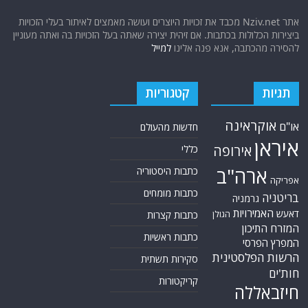
אתר Nziv.net מכבד את זכויות היוצרים ועושה מאמצים לאיתור בעלי הזכויות
ביצירות הכלולות בכתבות. אם זיהית יצירה שאתה בעל הזכויות בה ואתה מעוניין
להסירה מהכתבה, אנא פנה אלינו
למייל
תגיות
קטגוריות
אוקראינה
או"ם
חדשות מהעולם
איראן
אירופה
כללי
ארה"ב
כתבות היסטוריה
אפריקה
כתבות מומחים
בריטניה
גרמניה
האמירויות
דאעש
הגולן
כתבות קצרות
המזרח התיכון
כתבות ראשיות
המפרץ הפרסי
הרשות הפלסטינית
סקירות תשתית
חות'ים
קריקטורות
חיזבאללה