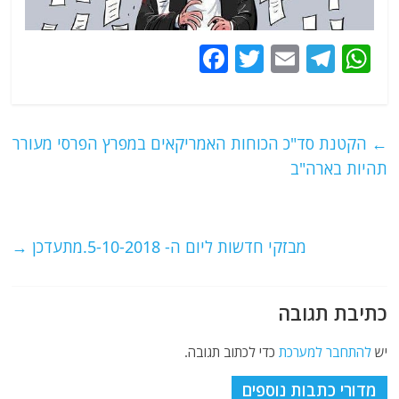
F
T
E
T
W
a
w
m
el
h
c
itt
ai
e
at
e
er
l
g
s
←
הקטנת סד"כ הכוחות האמריקאים במפרץ הפרסי מעורר
b
ra
A
תהיות בארה"ב
o
m
p
o
p
מבזקי חדשות ליום ה- 5-10-2018.מתעדכן
→
k
כתיבת תגובה
יש
להתחבר למערכת
כדי לכתוב תגובה.
מדורי כתבות נוספים