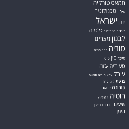
טורקיה
חמאס
טכנולוגיה
טילים
ישראל
ירדן
כלכלה
כורדים
כטב"מים
לבנון
מצרים
סוריה
סחר סמים
סין
סייבר
סיני
עזה
סעודיה
עירק
צבא סוריה חופשי
צרפת
קונייטרה
קורונה
קטאר
רוסיה
רפואה
שיעים
תוכנית הגרעין
תימן