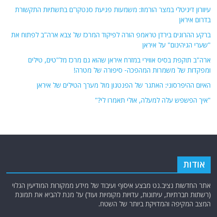
עיוורון דיגיטלי במצר הורמוז: משמעות פגיעת סנטקו"ם בתשתיות התקשורת
בדרום איראן
ברקע ההרוגים בירדן טראמפ הורה לפיקוד המרכז של צבא ארה"ב לפתוח את
"שערי הגיהינום" על איראן
ארה"ב תוקפת בסיס אווירי במזרח איראן שהוא גם מרכז מל"טים, טילים
ומפקדות של משמרות המהפכה- סיפורה של מטרה!
האיום ההיפרסוני: האתגר של הפנטגון מול מערך הטילים של איראן
"איך הפשפש עלה למעלה, אולי תאמרו לי?"
אודות
אתר החדשות נציב.נט מבצע איסוף ועיבוד של מידע ממקורות המודיעין הגלוי
(רשתות חברתיות, עיתונות, עדויות מקומיות ועוד) על מנת להביא את תמונת
המצב המקיפה והמדויקת ביותר של השטח.