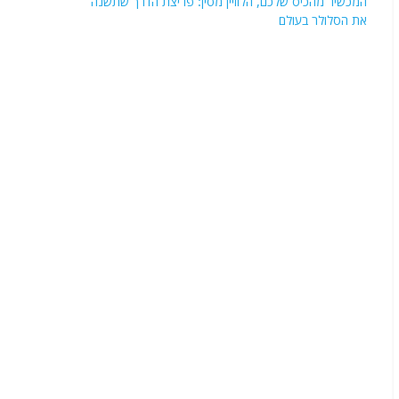
המכשיר מהכיס שלכם, הלוויין מסין: פריצת הדרך שתשנה
את הסלולר בעולם