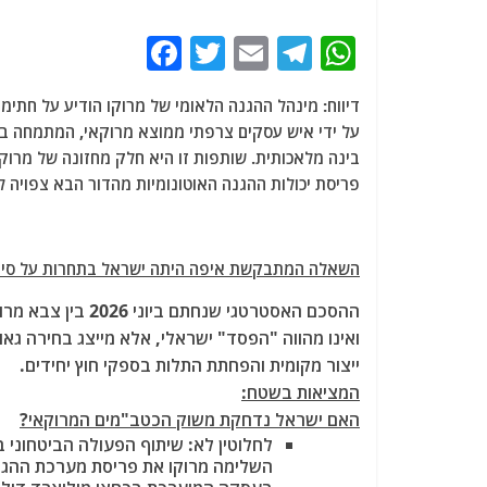
F
T
E
T
W
a
w
m
el
h
c
itt
ai
e
at
על ידי איש עסקים צרפתי ממוצא מרוקאי, המתמחה בפי
e
er
l
g
s
בינה מלאכותית. שותפות זו היא חלק מחזונה של מרוק
b
ra
A
פריסת יכולות ההגנה האוטונומיות מהדור הבא צפויה להתח
o
m
p
o
p
השאלה המתבקשת איפה היתה ישראל בתחרות על סיגמנ
k
ואינו מהווה "הפסד" ישראלי, אלא מייצג בחירה גאו
ייצור מקומית והפחתת התלות בספקי חוץ יחידים.
המציאות בשטח:
האם ישראל נדחקת משוק הכטב"מים המרוקאי?
לחלוטין לא
השלימה מרוקו את פריסת מערכת ההגנה