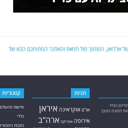
 של ארדואן, המתווך מול חמאס והאתגר המתוחכם הבא של
תגיות
קטגוריות
יעין הגלוי
איראן
חדשות מהעולם
אוקראינה
או"ם
א את תמונת המצב
כללי
ארה"ב
אירופה
אפריקה
כתבות היסטוריה