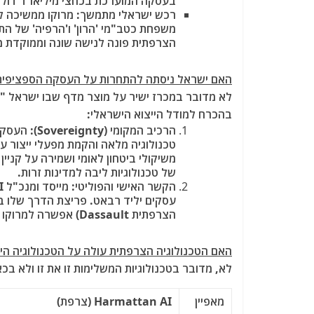
בעסקה המוערכת בכחצי מיליארד דולר
רכש ישראלי מתמשך
: מרוקו ממשיכה ל
משפחת כטב"מי 'הרון' ו'הרפיה' של ה
הצרפתית פונה לנישה שונה וממוקדת מ
האם ישראל ניסתה להתחרות על העסקה הספציפית 
לא מדובר במכרז ישיר על מוצר מדף שבו ישראל "ה
בהכרח למודל הייצוא הישראלי:
הרכיב המקומי (Sovereignty)
טכנולוגיה מלאה והקמת מפעלי ייצור ע
משיקולי ביטחון לאומי ושמירה על קניין 
של טכנולוגיות ליבה למדינות זרות.
הקשר האישי והפוליטי
עסקים יליד רבאט. פריצת הדרך שלו ב
הצרפתית Dassault) אפשרה למרוקו לסגור מעגל פטריוטי וטכנולוגי.
האם הטכנולוגיה הצרפתית עולה על הטכנולוגיה ה
לא, מדובר בטכנולוגיות המשלימות זו את זו ולא בכ
מאפיין
Harmattan AI (צרפת)