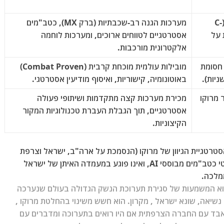
מערכות יירוט אוטונומיות נגד רחפנים (C-
מערכות הגנה רב-שכבתיות (ברק MX), כטב"מים
 על
אסטרטגיים לטווחים ארוכים, ומערכות לוחמה
אלקטרונית מורכבות.
חסומת
מובילות עולמית מוכחת קרבית (Combat Proven)
באוטונומיה, קישוריות, ואיסוף מודיעין אסטרטגי.
 מרוקו
מכירת מערכות קצה מתקדמות ושיתופי פעולה
אסטרטגיים, תוך הגבלת העברת טכנולוגיות המקור
הקיצוניות.
טגיית הגיוון של מרוקו (הנסמכת על ארה"ב, ישראל וצרפת
במקביל) במטרה לבנות יכולת עצמאית לייצור מיירטי כטב"מים מבוססי AI, ואינו פוגע במעמדה האיתן של ישראל
מלכה.
מלוא המשמעות של סגירת תערוכת הנשק הגדולה בעולם שנערכה
שיאה, שונא ישראל , מקרון. הוא חשש משינוי בהחלטת מרוקו ,
בד עם החברה הצרפתית אם היו רואים בתערוכה ומדברים עם