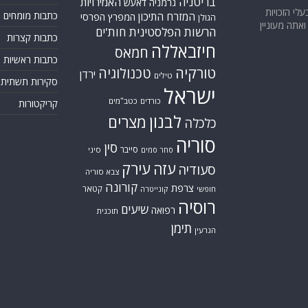
בריטניה
האמירויות
גרמניה
דאעש
בעלי הזכויות
כתבות מומחים
המזרח התיכון
המפרץ הפרסי
הגולן
אתה מעוניין
הרשות הפלסטינית
חות'ים
כתבות קצרות
חיזבאללה
חמאס
כתבות ראשיות
טורקיה
טכנולוגיה
ירדן
טילים
סקירות תשתית
ישראל
כורדים
כטב"מים
קריקטורות
לבנון
מצרים
כלכלה
סוריה
סין
סייבר
סיני
סחר סמים
עזה
עירק
סעודיה
צבא סוריה
קורונה
צרפת
קטאר
חופשי
קונייטרה
רוסיה
שיעים
רפואה
תוכנית
תימן
הגרעין