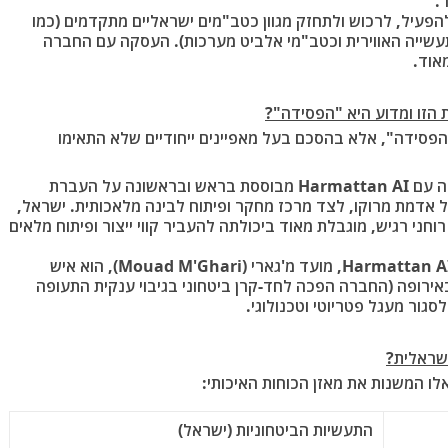
.
הפעיל, לרכוש ולתחזק מגוון כטב"מים ישראליים מתקדמים (כמו
תעשייה האווירית וכטב"מי אלביט מערכות). העסקה עם החברה
אוד.
הזו ומדוע היא "הפסידה"?
פסידה", אלא בהסכם בעל מאפיינים ייחודיים שלא התאימו
: העסקה עם Harmattan AI מבוססת בראש ובראשונה על העברת
ל אדמת מרוקו
, לצד מרכז מחקר ופיתוח לבינה מלאכותית. ישראל,
רוחני רגיש, מוגבלת מאוד ביכולתה להעביר קווי ייצור ופיתוח מלאים
: מייסד ומנכ"ל Harmattan AI, מועד מ'גארי (Mouad M'Ghari), הוא איש
אירופה (החברה הפכה לחד-קרן ביטחוני בגיבוי ענקית התעופה
ישראלית?
אלו המשנות את מאזן הכוחות האיכותי:
התעשיות הביטחוניות (ישראל)