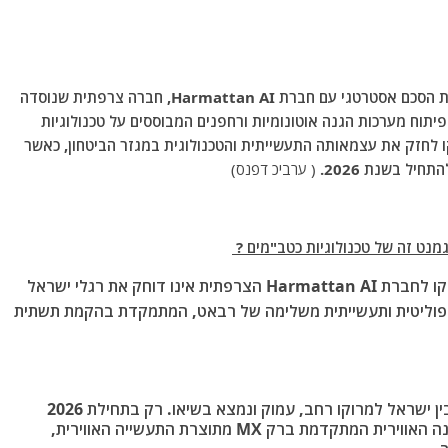
דיווח: מינהל ההגנה הלאומי של מרוקו הודיע על חתימת הסכם אסטרטגי עם חברת Harmattan AI, חברה צרפתית שנוסדה
תוח מערכות הגנה אוטונומיות ורחפנים המבוססים על טכנולוגיות
ו לחזק את עצמאותה התעשייתית והטכנולוגית במגזר הביטחון, כאשר
יל בשנת 2026.
( ערביכ דפנס)
ט זה של טכנולוגיות כטב"מים ?
ההסכם האסטרטגי שנחתם ביוני 2026 בין צבא מרוקו לחברת Harmattan AI הצרפתית אינו דוחק את רגלי ישראל
פוליטית ותעשייתית משלימה
של רבאט, המתמקדת בהקמת תשתית
: שיתוף הפעולה הביטחוני בין ישראל למרוקו רחב, עמוק ונמצא בשיאו. רק בתחילת 2026
 האווירית המתקדמת ברק MX
מתוצרת התעשייה האווירית,