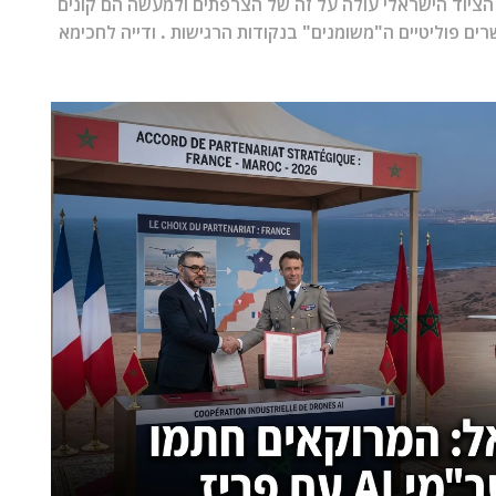
הציוד הישראלי עולה על זה של הצרפתים ולמעשה הם קונים
רים פוליטיים ה"משומנים" בנקודות הרגישות . ודייה לחכימא