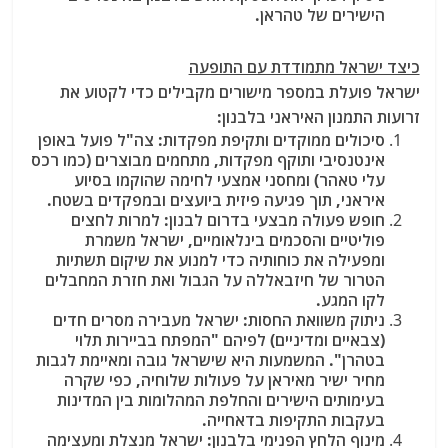
הישירים של טהראן.
כיצד ישראל מתמודדת עם התופעה
ישראל פועלת במספר מישורים מקבילים כדי לקטוע את
זרועות התמנון האיראני בלבנון:
סיכולים ממוקדים ותקיפת מפקדות
: צה"ל פועל באופן
אינטנסיבי ותוקף מפקדות, מתחמים מבוצרים (כמו רכס
עלי טאהר) ומחסני אמצעי לחימה שהוקמו בסיוע
איראני, תוך פגיעה פיזית ביועצים ובמפקדים בשטח.
חופש פעולה מבצעי בדרום לבנון
: למרות לחצים
פוליטיים והסכמים בינלאומיים, ישראל משמרת
ומפעילה את כוחותיה כדי למנוע את שיקום תשתיות
הטרור של חיזבאללה על הגבול ואת חזרת המחבלים
לקו המגע.
ניתוק משוואת החסות
: ישראל מעבירה מסרים חדים
(צבאיים ומדיניים) לפיהם "המפתח בביירות תלוי
בטהרן". המשמעות היא שישראל גובה ומאיימת לגבות
מחיר ישיר מאיראן על פעולות שלוחיה, כפי שקרה
בעימותים הישירים והחלפת המהלומות בין המדינות
בעקבות התקיפות בדאחייה.
מינוף הלחץ הפנימי בלבנון
: ישראל מנצלת ומעצימה