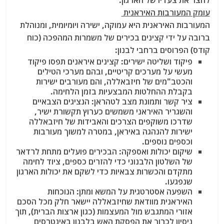
להצר את צעדיו של הארגון.
עומק המעורבות האיראנית
המעורבות האיראנית היא עמוקה, ישירה ויומיומית, ומנוהלת
ברובה על ידי קצינים בכירים של משמרות המהפכה (כוח
קודס) הפרוסים ברחבי לבנון:
פיקוד ושליטה ישירים
: קצינים איראנים תפסו פיקוד
מעשי על מערכים קריטיים, ובהם מערכי הטילים
והכטב"מים של חיזבאללה, והם מעורבים ישירות
בקבלת ההחלטות המבצעיות בזמן הלחימה.
ציר קשר ותמונת מצב לטהראן
: הנציגים הצבאיים
והשגריר האיראני משמשים כערוץ תקשורת ישיר,
שדרכו משוקפים הצרכים והאבידות של חיזבאללה
ישירות להנהגה באיראן, במטרה למשוך מעורבות
וכספים נוספים.
שיקום יכולות ואספקה
: הבכירים פועלים מתחת לרדאר
של השלטון הלבנוני כדי להזרים כספים, ציוד לחימה
מתקדם והכשרות צבאיות כדי לשקם את יכולות הארגון
שנפגעו.
השפעה אסטרטגית על המשא ומתן
: הנוכחות
האיראנית מוודאת שחיזבאללה יישאר חלק מכל הסכם
אזורי המתגבש מול המעצמות (כגון ארצות הברית), תוך
ניסיון לכרוך את הפסקת האש בלבנון באינטרסים