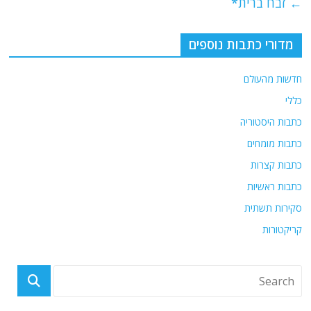
e
er
l
g
s
←
זבח ברית*
b
ra
A
o
m
p
מדורי כתבות נוספים
o
p
חדשות מהעולם
k
כללי
כתבות היסטוריה
כתבות מומחים
כתבות קצרות
כתבות ראשיות
סקירות תשתית
קריקטורות