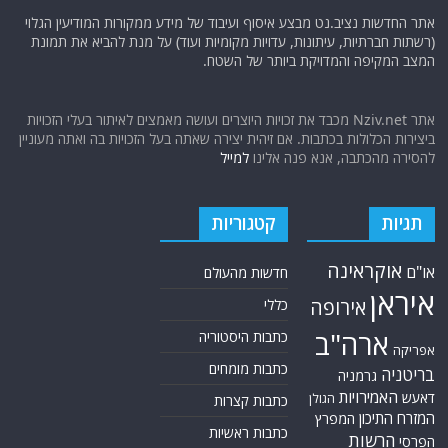
אתר החדשות נציב.נט מבצע איסוף ועיבוד של מידע ממקורות המודיעין הגלוי
(רשתות חברתיות, עיתונות, עדויות מקומיות ועוד) על מנת להביא את תמונת
המצב המקיפה והמדויקת ביותר של השטח.
אתר Nziv.net מכבד את זכויות היוצרים ועושה מאמצים לאיתור בעלי הזכויות
ביצירות הכלולות בכתבות. אם זיהית יצירה שאתה בעל הזכויות בה ואתה מעוניין
להסירה מהכתבה, אנא פנה אלינו
למייל
תגיות
קטגוריות
אוקראינה
או"ם
חדשות מהעולם
איראן
אירופה
כללי
ארה"ב
כתבות היסטוריה
אפריקה
כתבות מומחים
בריטניה
גרמניה
האמירויות
דאעש
הגולן
כתבות קצרות
המזרח התיכון
המפרץ
כתבות ראשיות
הרשות
הפרסי