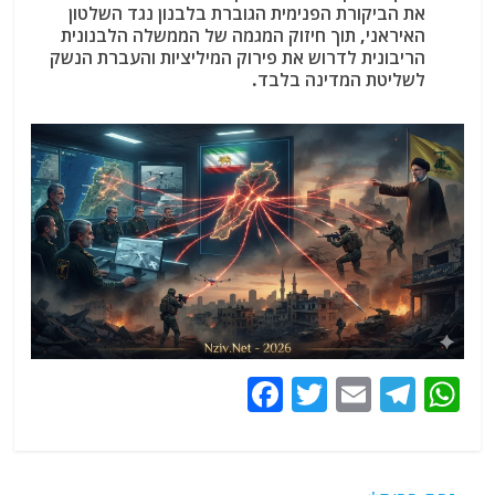
את הביקורת הפנימית הגוברת בלבנון נגד השלטון
האיראני, תוך חיזוק המגמה של הממשלה הלבנונית
הריבונית לדרוש את פירוק המיליציות והעברת הנשק
לשליטת המדינה בלבד.
F
T
E
T
W
a
w
m
el
h
c
itt
ai
e
at