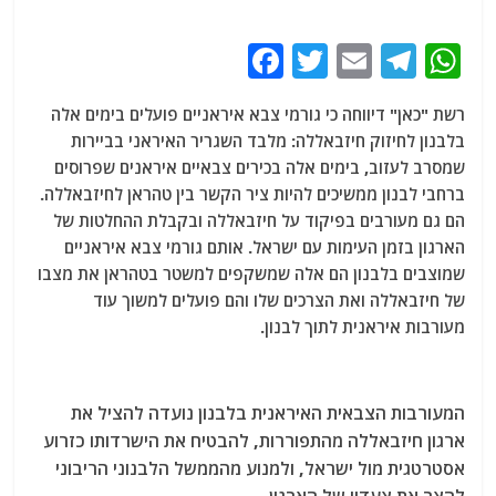
F
T
E
T
W
a
w
m
el
h
רשת "כאן" דיווחה כי גורמי צבא איראניים פועלים בימים אלה
c
itt
ai
e
at
בלבנון לחיזוק חיזבאללה: מלבד השגריר האיראני בביירות
e
er
l
g
s
שמסרב לעזוב, בימים אלה בכירים צבאיים איראנים שפרוסים
b
ra
A
ברחבי לבנון ממשיכים להיות ציר הקשר בין טהראן לחיזבאללה.
הם גם מעורבים בפיקוד על חיזבאללה ובקבלת ההחלטות של
o
m
p
הארגון בזמן העימות עם ישראל. אותם גורמי צבא איראניים
o
p
שמוצבים בלבנון הם אלה שמשקפים למשטר בטהראן את מצבו
k
של חיזבאללה ואת הצרכים שלו והם פועלים למשוך עוד
מעורבות איראנית לתוך לבנון.
המעורבות הצבאית האיראנית בלבנון נועדה להציל את
ארגון חיזבאללה מהתפוררות
, להבטיח את הישרדותו כזרוע
אסטרטגית מול ישראל, ולמנוע מהממשל הלבנוני הריבוני