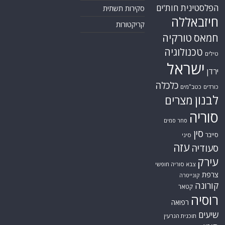
הפלסטינית
חות'ים
סקירות תשתית
חיזבאללה
קריקטורות
טורקיה
חמאס
טכנולוגיה
טילים
ישראל
ירדן
כלכלה
כורדים
כטב"מים
לבנון
מצרים
סוריה
סחר סמים
סין
סייבר
סיני
עזה
סעודיה
עירק
צבא סוריה חופשי
צרפת
קונייטרה
קורונה
קטאר
רוסיה
רפואה
שיעים
תוכנית הגרעין