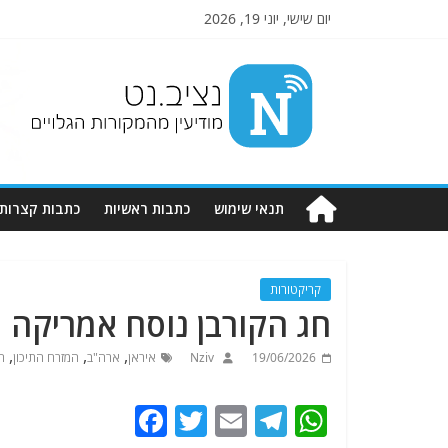
יום שישי, יוני 19, 2026
Nziv.net
מודיעין
מהמקורות
הגלויים
תנאי שימוש
כתבות ראשיות
כתבות קצרות
קריקטורות
חג הקורבן נוסח אמריקה
,
,
,
19/06/2026
Nziv
איראן
ארה"ב
המזרח התיכון
ה
F
T
E
T
W