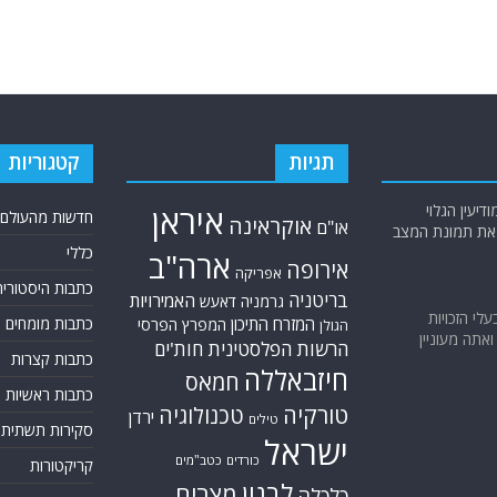
תגיות
קטגוריות
יעין הגלוי
איראן
חדשות מהעולם
אוקראינה
או"ם
א את תמונת המצב
כללי
ארה"ב
אירופה
אפריקה
כתבות היסטוריה
בריטניה
האמירויות
גרמניה
דאעש
בעלי הזכויות
המזרח התיכון
כתבות מומחים
המפרץ הפרסי
הגולן
אתה מעוניין
הרשות הפלסטינית
חות'ים
כתבות קצרות
חיזבאללה
חמאס
כתבות ראשיות
טורקיה
טכנולוגיה
ירדן
טילים
סקירות תשתית
ישראל
כורדים
כטב"מים
קריקטורות
לבנון
מצרים
כלכלה