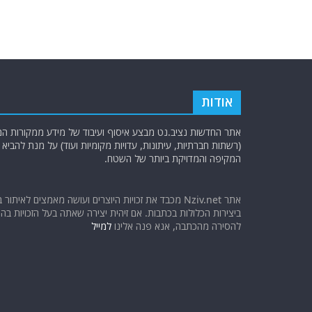
אודות
אתר החדשות נציב.נט מבצע איסוף ועיבוד של מידע ממקורות המוד
(רשתות חברתיות, עיתונות, עדויות מקומיות ועוד) על מנת להבי
המקיפה והמדויקת ביותר של השטח.
אתר Nziv.net מכבד את זכויות היוצרים ועושה מאמצים לאיתור 
ביצירות הכלולות בכתבות. אם זיהית יצירה שאתה בעל הזכויות בה ו
להסירה מהכתבה, אנא פנה אלינו
למייל