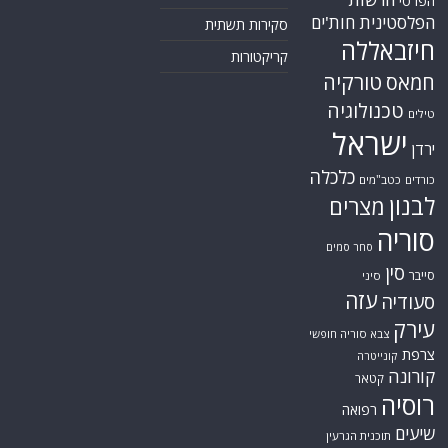
הפרסי
הפלסטינית
חות'ים
סקירות תשתית
חיזבאללה
קריקטורות
טורקיה
חמאס
טכנולוגיה
טילים
ישראל
ירדן
כלכלה
כורדים
כטב"מים
לבנון
מצרים
סוריה
סחר סמים
סין
סייבר
סיני
עזה
סעודיה
עירק
צבא סוריה חופשי
צרפת
קונייטרה
קורונה
קטאר
רוסיה
רפואה
שיעים
תוכנית הגרעין