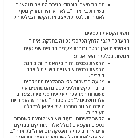
חסימת מיצרי הורמוז
: סגירת המיצרים והאטה
בשיחות בין ארה"ב לאיראן היוו תמריץ נוסף
לאמירויות לנסות ולייצב את הקשר הבילטרלי.
נושא הקפאת הכספים
ההערכה לגבי הלחץ הכלכלי נכונה בחלקה. איחוד
האמירויות אכן נקטה ובוחנת צעדים חריפים שפוגעים
אנושות בכלכלה האיראנית:
הקפאת נכסים
: דווח כי האמירויות בוחנת
הקפאת נכסים איראניים בשווי מיליארדי
דולרים
.
פגיעה ברשתות צל
: המהלכים מתמקדים
בחברות קש וחלפני כספים המשמשים את
משמרות המהפכה לעקיפת סנקציות. צעדים
אלו נחשבים ל"מכה כבדה" מאחר שהאמירויות
הייתה הצינור המרכזי של איראן לכלכלה
העולמית.
הקשר לשיחות
: בעוד שאיראן לוחצת לשחרור
כספים מוקפאים (כולל אלו המוחזקים בבנקים
זרים אחרים כחלק מעסקה עם ארה"ב), ארה"ב
הציעה לאחרונה להשתמש בכספים איראניים