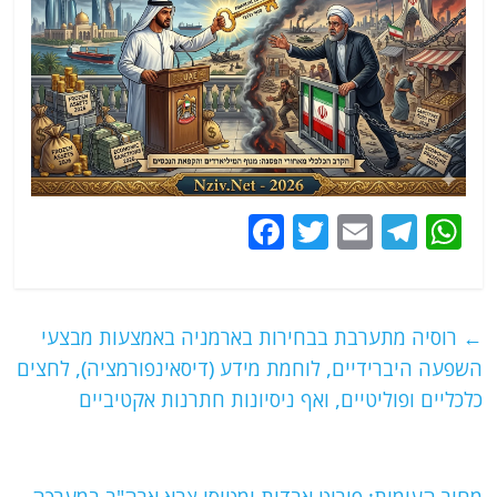
F
T
E
T
W
a
w
m
el
h
c
itt
ai
e
at
e
er
l
g
s
←
רוסיה מתערבת בבחירות בארמניה באמצעות מבצעי
b
ra
A
השפעה היברידיים, לוחמת מידע (דיסאינפורמציה), לחצים
o
m
p
כלכליים ופוליטיים, ואף ניסיונות חתרנות אקטיביים
o
p
k