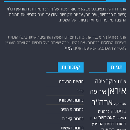
אתר החדשות נציב.נט מבצע איסוף ועיבוד של מידע ממקורות המודיעין הגלוי
(רשתות חברתיות, עיתונות, עדויות מקומיות ועוד) על מנת להביא את תמונת
המצב המקיפה והמדויקת ביותר של השטח.
אתר Nziv.net מכבד את זכויות היוצרים ועושה מאמצים לאיתור בעלי הזכויות
ביצירות הכלולות בכתבות. אם זיהית יצירה שאתה בעל הזכויות בה ואתה מעוניין
להסירה מהכתבה, אנא פנה אלינו
למייל
תגיות
קטגוריות
אוקראינה
או"ם
חדשות מהעולם
איראן
אירופה
כללי
ארה"ב
כתבות היסטוריה
אפריקה
כתבות מומחים
בריטניה
גרמניה
האמירויות
דאעש
הגולן
כתבות קצרות
המזרח התיכון
המפרץ
כתבות ראשיות
הרשות