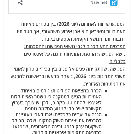
המפגש שדווח לאחרונה (יוני 2026) בין בכירים מאיחוד
האמירויות ומאיראן הוא אכן אירוע משמעותי, אך מטרותיו
רחבות יותר מנושא הקפאת הכספים בלבד.
הפרטים המעודכנים לגבי נושאי הפגישה וההסכמות:
נושא הפגישה: הרגעת המתיחות והגנה על אינטרסים
כלכליים
הפגישה, שהתקיימה פנים אל פנים בין בכירי ביטחון לאומי
משתי המדינות ביוני 2026, נועדה בראש ובראשונה להרגיע
את המתיחות האזורית
.
הכרה במציאות הפוליטית
: גורמים באיחוד
האמירויות הגיעו למסקנה כי משטר האייתוללות
לא צפוי להתמוטט בקרוב, ולכן יש צורך בערוץ
תקשורת ישיר כדי למנוע הסלמה נוספת.
הגנה על יעדים כלכליים
: אבו דאבי מעוניינת
להבטיח את יציבות השוק המקומי שלה, הכולל
השקעות ענק בנפט ובינה מלאכותית, שנפגעו
כתוצאה מתקיפות איראניות קודמות.