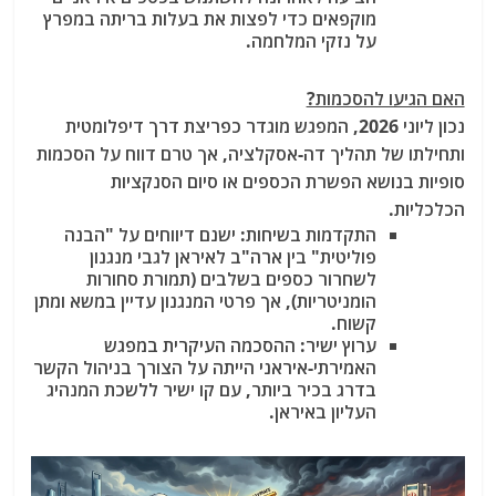
מוקפאים כדי לפצות את בעלות בריתה במפרץ
על נזקי המלחמה.
האם הגיעו להסכמות?
נכון ליוני 2026, המפגש מוגדר כפריצת דרך דיפלומטית
ותחילתו של תהליך דה-אסקלציה, אך טרם דווח על הסכמות
סופיות
בנושא הפשרת הכספים או סיום הסנקציות
הכלכליות.
התקדמות בשיחות
: ישנם דיווחים על "הבנה
פוליטית" בין ארה"ב לאיראן לגבי מנגנון
לשחרור כספים בשלבים (תמורת סחורות
הומניטריות), אך פרטי המנגנון עדיין במשא ומתן
קשוח.
ערוץ ישיר
: ההסכמה העיקרית במפגש
האמירתי-איראני הייתה על הצורך בניהול הקשר
בדרג בכיר ביותר, עם קו ישיר ללשכת המנהיג
העליון באיראן.