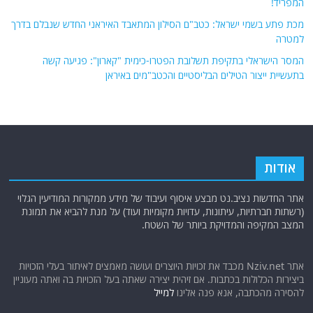
המפריד!
מכת פתע בשמי ישראל: כטב"ם הסילון המתאבד האיראני החדש שנבלם בדרך
למטרה
המסר הישראלי בתקיפת תשלובת הפטרו-כימית "קארון": פגיעה קשה
בתעשיית ייצור הטילים הבליסטיים והכטב"מים באיראן
אודות
אתר החדשות נציב.נט מבצע איסוף ועיבוד של מידע ממקורות המודיעין הגלוי
(רשתות חברתיות, עיתונות, עדויות מקומיות ועוד) על מנת להביא את תמונת
המצב המקיפה והמדויקת ביותר של השטח.
אתר Nziv.net מכבד את זכויות היוצרים ועושה מאמצים לאיתור בעלי הזכויות
ביצירות הכלולות בכתבות. אם זיהית יצירה שאתה בעל הזכויות בה ואתה מעוניין
להסירה מהכתבה, אנא פנה אלינו
למייל