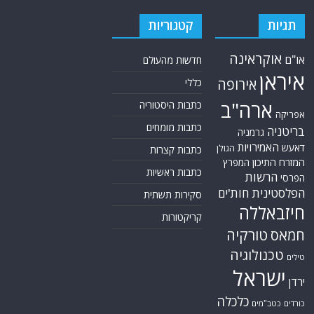
תגיות
קטגוריות
אוקראינה
או"ם
חדשות מהעולם
איראן
אירופה
כללי
ארה"ב
כתבות היסטוריה
אפריקה
כתבות מומחים
בריטניה
גרמניה
האמירויות
דאעש
הגולן
כתבות קצרות
המזרח התיכון
המפרץ
כתבות ראשיות
הרשות
הפרסי
הפלסטינית
חות'ים
סקירות תשתית
חיזבאללה
קריקטורות
טורקיה
חמאס
טכנולוגיה
טילים
ישראל
ירדן
כלכלה
כורדים
כטב"מים