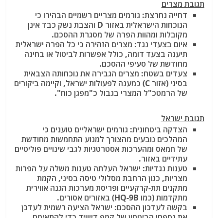
תגובת מצרים
דחייה נחרצת: גורמים מצריים רשמיים הבהירו כי
הנוכחות הישראלית באזור D והצבת נשק כבד אינן
מקובלות ומהוות הפרה של מסגרת ההסכם.
איום בצעדי נגד: מצרים הזהירה כי כל הפרה ישראלית
תיענה בצעד דומה, כולל אפשרות לביטול או בחינה
מחודשת של סעיפי ההסכם.
צעדים בשטח: מצרים הגבירה את נוכחותה הצבאית
בסיני (אזור C) כמענה לפעולות ישראל, וקיימה ביקורים
של הרמטכ"ל המצרי בגבול כ"מפגן כוח".
תגובת ישראל
הצדקה ביטחונית: גורמים ישראליים טוענים כי
המהלכים נובעים מהצורך למנוע התחמשות מחודשת
של חמאס ומהערכות אסטרטגיות לגבי שינויים פוליטיים
עתידיים באזור.
טענות נגדיות: ישראל העלתה טענות משלה על הפרות
מצריות, כגון הרחבת מסלולי טיסה בסיני, הקמת
מתקנים תת-קרקעיים ופריסת מערכות הגנה אווירית
מתקדמות (כמו HQ-9B) באזורים אסורים.
בקשה לעדכון ההסכם: ישראל הציעה רשמית לעדכן
את נספחי הביטחון של קמפ דייוויד כדי להתאימם