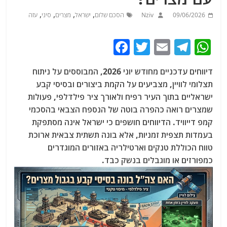
,
,
,
,
09/06/2026
Nziv
הסכם שלום
ישראל
מצרים
סיני
עזה
F
T
E
T
W
a
w
m
el
h
דיווחים עדכניים מחודש יוני 2026, המבוססים על ניתוח
c
itt
ai
e
at
תצלומי לוויין, מצביעים על הקמת ביצורים ובסיסי קבע
e
er
l
g
s
ישראליים בתוך העיר רפיח ולאורך ציר פילדלפי, פעולות
b
ra
A
שמצרים רואה כהפרה בוטה של הנספח הצבאי בהסכמי
קמפ דייוויד. הדיווחים חושפים כי ישראל אינה מסתפקת
o
m
p
בעמדות תצפית זמניות, אלא בונה תשתית צבאית ארוכת
o
p
טווח הכוללת טנקים וארטילריה באזורים המוגדרים
k
כמפורזים או מוגבלים בנשק כבד.