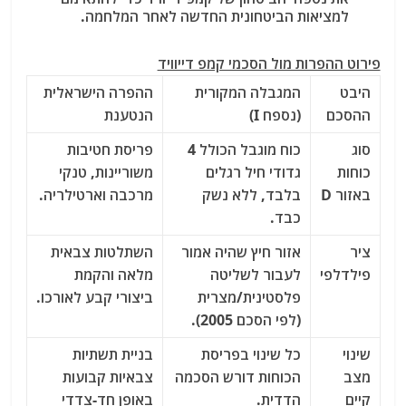
למציאות הביטחונית החדשה לאחר המלחמה.
פירוט ההפרות מול הסכמי קמפ דייוויד
היבט
המגבלה המקורית
ההפרה הישראלית
ההסכם
(נספח I)
הנטענת
סוג
כוח מוגבל הכולל 4
פריסת חטיבות
כוחות
גדודי חיל רגלים
משוריינות, טנקי
באזור D
בלבד, ללא נשק
מרכבה וארטילריה.
כבד.
ציר
אזור חיץ שהיה אמור
השתלטות צבאית
פילדלפי
לעבור לשליטה
מלאה והקמת
פלסטינית/מצרית
ביצורי קבע לאורכו.
(לפי הסכם 2005).
שינוי
כל שינוי בפריסת
בניית תשתיות
מצב
הכוחות דורש הסכמה
צבאיות קבועות
קיים
הדדית.
באופן חד-צדדי