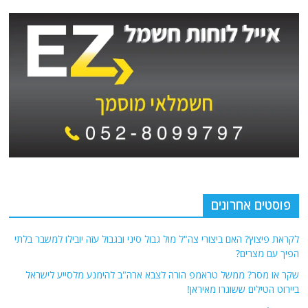
פוסטים אחרונים
לקראת פיצוץ? האם ביצורי צה"ל מול גבול סיני ובגבול עזה יובילו למשבר בלתי
הפיך עם מצרים?
שקר או מסר? ממשל טראמפ הורה לצבא ארה"ב להימנע מלסייע לישראל
ביירוט הטילים ששוגרו מאיראן!