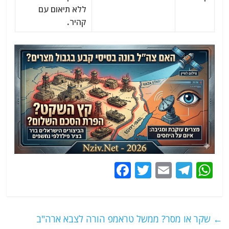
ללא תיאום עם
קהיר.
F
T
E
T
W
a
w
m
el
h
c
itt
ai
e
at
e
er
l
g
s
←
שקר או מסר? ממשל טראמפ הורה לצבא ארה"ב