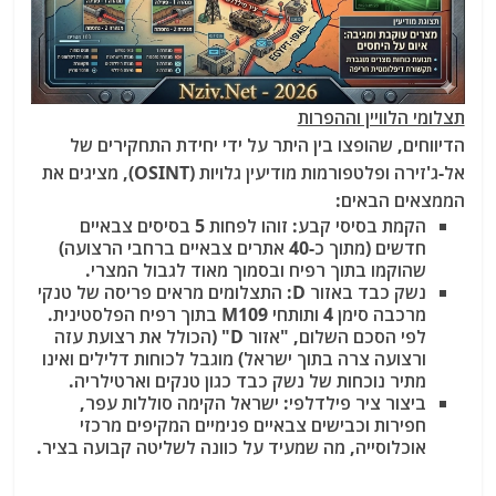
תצלומי הלוויין וההפרות
הדיווחים, שהופצו בין היתר על ידי יחידת התחקירים של
אל-ג'זירה ופלטפורמות מודיעין גלויות (OSINT), מציגים את
הממצאים הבאים:
הקמת בסיסי קבע: זוהו לפחות 5 בסיסים צבאיים
חדשים (מתוך כ-40 אתרים צבאיים ברחבי הרצועה)
שהוקמו בתוך רפיח ובסמוך מאוד לגבול המצרי.
נשק כבד באזור D: התצלומים מראים פריסה של טנקי
מרכבה סימן 4 ותותחי M109 בתוך רפיח הפלסטינית.
לפי הסכם השלום, "אזור D" (הכולל את רצועת עזה
ורצועה צרה בתוך ישראל) מוגבל לכוחות דלילים ואינו
מתיר נוכחות של נשק כבד כגון טנקים וארטילריה.
ביצור ציר פילדלפי: ישראל הקימה סוללות עפר,
חפירות וכבישים צבאיים פנימיים המקיפים מרכזי
אוכלוסייה, מה שמעיד על כוונה לשליטה קבועה בציר.