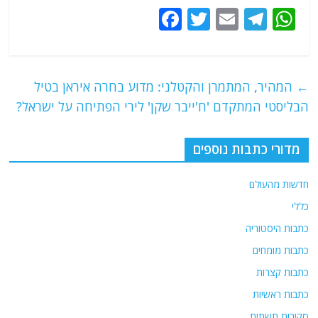
F
T
E
T
W
a
w
m
el
h
c
itt
ai
e
at
e
er
l
g
s
←
המהיר, המתמרן והקטלני: מדוע בחרה איראן בטיל
b
ra
A
הבליסטי המתקדם 'ח'ייבר שקן' לירי הפתיחה על ישראל?
o
m
p
o
p
מדורי כתבות נוספים
k
חדשות מהעולם
כללי
כתבות היסטוריה
כתבות מומחים
כתבות קצרות
כתבות ראשיות
סקירות תשתית