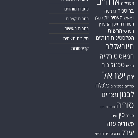
ארה"ב
אפריקה
כתבות מומחים
בריטניה
גרמניה
האמירויות
דאעש
הגולן
כתבות קצרות
המזרח התיכון
המפרץ
כתבות ראשיות
הרשות
הפרסי
הפלסטינית
חות'ים
סקירות תשתית
חיזבאללה
קריקטורות
טורקיה
חמאס
טכנולוגיה
טילים
ישראל
ירדן
כלכלה
כורדים
כטב"מים
לבנון
מצרים
סוריה
סחר סמים
סין
סייבר
סיני
עזה
סעודיה
עירק
צבא סוריה חופשי