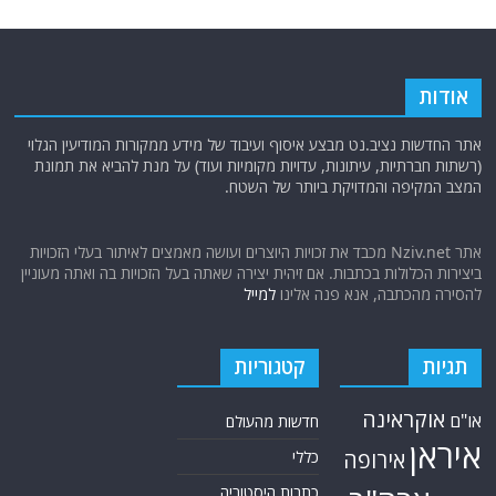
אודות
אתר החדשות נציב.נט מבצע איסוף ועיבוד של מידע ממקורות המודיעין הגלוי
(רשתות חברתיות, עיתונות, עדויות מקומיות ועוד) על מנת להביא את תמונת
המצב המקיפה והמדויקת ביותר של השטח.
אתר Nziv.net מכבד את זכויות היוצרים ועושה מאמצים לאיתור בעלי הזכויות
ביצירות הכלולות בכתבות. אם זיהית יצירה שאתה בעל הזכויות בה ואתה מעוניין
להסירה מהכתבה, אנא פנה אלינו
למייל
תגיות
קטגוריות
אוקראינה
או"ם
חדשות מהעולם
איראן
אירופה
כללי
כתבות היסטוריה