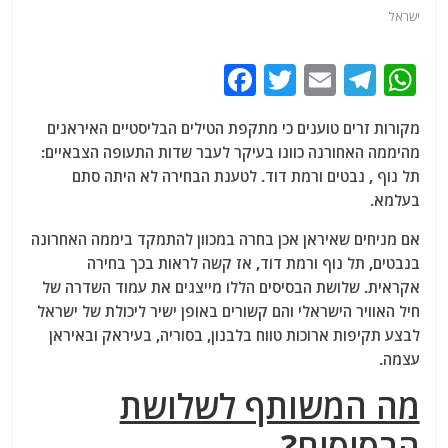
ישראל
F
T
E
T
W
a
w
m
el
h
מקורות זרים טוענים כי מתקפת הטילים הבליסטיים האיראנים
c
itt
ai
e
at
מהיממה האחורנה כוונו בעיקר לעבר שדות התעופה הצבאיים:
e
er
l
g
s
תל נוף , נבטים ורמת דוד. לטענת הבחירה לא היתה סתם
b
ra
A
בעלמא.
o
m
p
אם מניחים שאיראן אכן בחרה במכוון להתמקד ביממה האחרונה
o
p
בנבטים, תל נוף ורמת דוד, אז קשה לראות בכך בחירה
אקראית. שלושת הבסיסים הללו מייצגים את עמוד השדרה של
k
חיל האוויר הישראלי והם קשורים באופן ישיר ליכולת של ישראל
לבצע תקיפות ארוכות טווח בלבנון, בסוריה, בעיראק ובאיראן
עצמה.
מה המשותף לשלושת
הבסיסים?