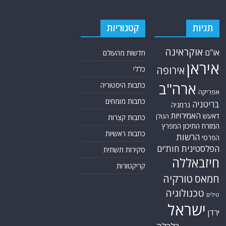
תגיות
קטגוריות
אוקראינה
או"ם
חדשות מהעולם
איראן
אירופה
כללי
ארה"ב
כתבות היסטוריה
אפריקה
כתבות מומחים
בריטניה
גרמניה
האמירויות
דאעש
הגולן
כתבות קצרות
המזרח התיכון
המפרץ
כתבות ראשיות
הרשות
הפרסי
הפלסטינית
חות'ים
סקירות תשתית
חיזבאללה
קריקטורות
טורקיה
חמאס
טכנולוגיה
טילים
ישראל
ירדן