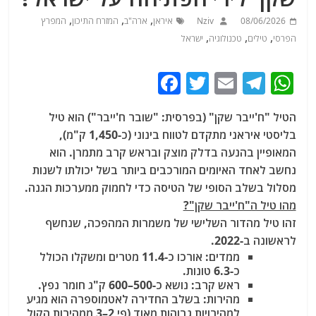
,
,
,
08/06/2026
Nziv
איראן
ארה"ב
המזרח התיכון
המפרץ
,
,
,
הפרסי
טילים
טכנולוגיה
ישראל
F
T
E
T
W
a
w
m
el
h
הטיל "ח'ייבר שקן"
(בפרסית: "שובר ח'ייבר") הוא טיל
c
itt
ai
e
at
בליסטי איראני מתקדם לטווח בינוני (כ-1,450 ק"מ),
e
er
l
g
s
המאופיין בהנעה בדלק מוצק
ובראש קרב מתמרן
. הוא
b
ra
A
נחשב לאחד האיומים המורכבים ביותר בשל יכולתו לשנות
מסלול בשלב הסופי של הטיסה כדי לחמוק ממערכות הגנה.
o
m
p
מהו טיל ה"ח'ייבר שקן"?
o
p
זהו טיל מהדור השלישי של משמרות המהפכה, שנחשף
k
לראשונה ב-2022.
ממדים:
אורכו כ-11.4 מטרים ומשקלו הכולל
כ-6.3 טונות.
ראש קרב:
נושא כ-500–600 ק"ג חומר נפץ.
מהירות:
בשלב החדירה לאטמוספרה הוא מגיע
למהירויות גבוהות מאוד (פי 2–3 ממהירות הקול