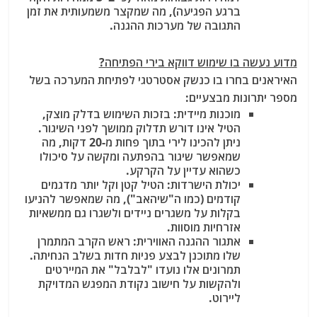
ברגע הפגיעה), מה שמקצר משמעותית את זמן
התגובה של מערכות ההגנה.
מדוע נעשה בו שימוש דווקא בירי הפתיחה?
האיראנים בחרו בו כנשק אסטרטגי לפתיחת המערכה בשל
מספר יתרונות מבצעיים:
מוכנות מיידית:
בזכות השימוש בדלק מוצק,
הטיל אינו דורש תדלוק ממושך לפני השיגור.
ניתן להכינו לירי בתוך פחות מ-20 דקות
, מה
שמאפשר שיגור בהפתעה ומקשה על סיכולו
כשהוא עדיין על הקרקע.
יכולת הישרדות:
הטיל קטן וקל יותר מדגמים
קודמים (כמו ה"שיהאב"), מה שמאפשר להניעו
בקלות על משגרים ניידים ולשגרו גם ממשאיות
אזרחיות מוסוות.
אתגור ההגנה האווירית:
ראש הקרב המתמרן
שלו מתוכנן לבצע פניות חדות בשלב הנחיתה.
תמרונים אלו נועדו "לבלבל" את המיירטים
ולהקשות על חישוב נקודת המפגש המדויקת
ליירוט.