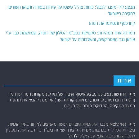
מבצע לילי מעבר לגבול: כוחות צה"ל פשטו על עיירות בסוריה והביאו חשודים
לחקירה בישראל
קחו כסף ותסתמו את הפה!
המרדף אחר המהירות: טקטיקת כטב"מי הסילון של רוסיה, שמיושמת כבר ע"י
איראן נגד האמריקאים, והשלכותיה על ישראל
אודות
אתר החדשות נציב.נט מבצע איסוף ועיבוד של מידע ממקורות המודיעין הגלוי
(רשתות חברתיות, עיתונות, עדויות מקומיות ועוד) על מנת להביא את תמונת
המצב המקיפה והמדויקת ביותר של השטח.
אתר Nziv.net מכבד את זכויות היוצרים ועושה מאמצים לאיתור בעלי הזכויות
ביצירות הכלולות בכתבות. אם זיהית יצירה שאתה בעל הזכויות בה ואתה מעוניין
להסירה מהכתבה, אנא פנה אלינו
למייל