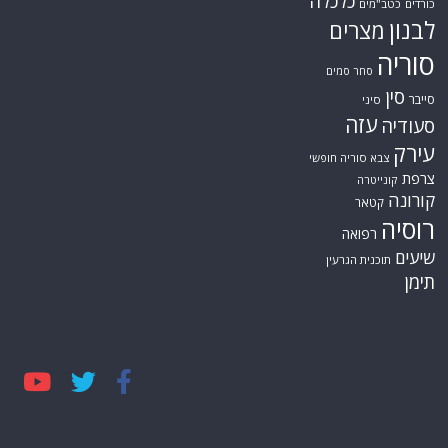
כלכלה
כורדים
כטב"מים
לבנון
מצרים
סוריה
סחר סמים
סין
סייבר
סיני
עזה
סעודיה
עירק
צבא סוריה חופשי
צרפת
קונייטרה
קורונה
קטאר
רוסיה
רפואה
שיעים
תוכנית הגרעין
תימן