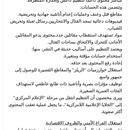
مباشر محتوى داعمًا لتنظيم داعش وأفكاره المتطرفة.
وتتضمن هذه الحسابات:
مقاطع قتل وعنف وعمليات إعدام.أناشيد جهادية وتحريضية.
فيديوهات دعائية تمجد القتال والانتحاريين.رسائل تعبئة وتحريض
للشباب.
مواد تستهدف استقطاب مقاتلين جدد.محتوى يدعو المقاتلين
الأجانب للتحرك والالتحاق بساحات القتال.
ويعتمد التنظيم على أساليب حديثة في النشر، منها:
استخدام حسابات مؤقتة ومتغيرة.
إعادة رفع المحتوى بعد حذفه.
استغلال خوارزميات “الريلز” والمقاطع القصيرة للوصول إلى
جمهور واسع.
توظيف مؤثرات بصرية وأناشيد ذات طابع عاطفي لاستهداف
الفئات العمرية الصغيرة.
ويرى مختصون أن التنظيم انتقل من مرحلة “الإعلام المركزي”
إلى “الخلايا الإعلامية اللامركزية”، ما يجعل عملية تعقب المحتوى
أكثر صعوبة.
استغلال الفراغ الأمني والظروف الاقتصادية
تشير التقديرات إلى أن تنظيم داعش يستفيد من عدة عوامل