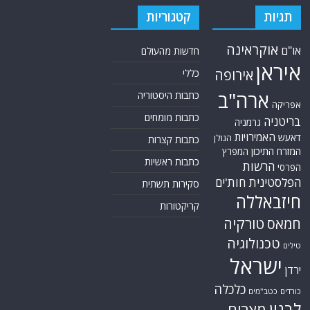
תגיות
קטגוריות
אוקראינה
או"ם
חדשות מהעולם
איראן
אירופה
כללי
ארה"ב
כתבות היסטוריה
אפריקה
כתבות מומחים
בריטניה
גרמניה
האמירויות
דאעש
הגולן
כתבות קצרות
המזרח התיכון
המפרץ
כתבות ראשיות
הרשות
הפרסי
הפלסטינית
חות'ים
סקירות תשתית
חיזבאללה
קריקטורות
טורקיה
חמאס
טכנולוגיה
טילים
ישראל
ירדן
כלכלה
כורדים
כטב"מים
לבנון
מצרים