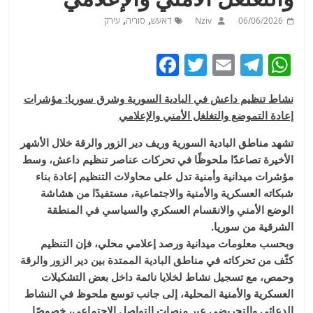
,
,
06/06/2026
Nziv
דאעש
סוריה
עירק
F
T
E
T
W
a
w
m
el
h
نشاط تنظيم داعش في البادية السورية وشرق سوريا: مؤشرات
c
itt
ai
e
at
إعادة التموضع والتغلغل الأمني والإعلامي
e
er
l
g
s
تشهد مناطق البادية السورية وريف دير الزور والرقة خلال الأشهر
b
ra
A
الأخيرة تصاعدًا ملحوظًا في تحركات عناصر تنظيم داعش، وسط
o
m
p
مؤشرات ميدانية وأمنية تدل على محاولات التنظيم إعادة بناء
o
p
شبكاته العسكرية والأمنية والاجتماعية، مستفيدًا من هشاشة
الوضع الأمني والانقسام العسكري والسياسي في المنطقة
k
الشرقية من سوريا.
وبحسب معلومات ميدانية ورصد إعلامي محلي، فإن التنظيم
كثّف من تحركاته في مناطق البادية الممتدة بين دير الزور والرقة
وحمص، مع تسجيل نشاط لخلايا نائمة داخل بعض التشكيلات
العسكرية والأمنية المحلية، إلى جانب توسع ملحوظ في النشاط
الدعائي والتحريضي عبر منصات التواصل الاجتماعي، خصوصًا