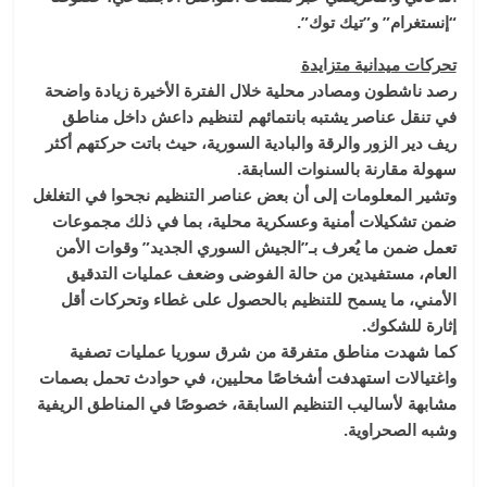
“إنستغرام” و”تيك توك”.
تحركات ميدانية متزايدة
رصد ناشطون ومصادر محلية خلال الفترة الأخيرة زيادة واضحة
في تنقل عناصر يشتبه بانتمائهم لتنظيم داعش داخل مناطق
ريف دير الزور والرقة والبادية السورية، حيث باتت حركتهم أكثر
سهولة مقارنة بالسنوات السابقة.
وتشير المعلومات إلى أن بعض عناصر التنظيم نجحوا في التغلغل
ضمن تشكيلات أمنية وعسكرية محلية، بما في ذلك مجموعات
تعمل ضمن ما يُعرف بـ”الجيش السوري الجديد” وقوات الأمن
العام، مستفيدين من حالة الفوضى وضعف عمليات التدقيق
الأمني، ما يسمح للتنظيم بالحصول على غطاء وتحركات أقل
إثارة للشكوك.
كما شهدت مناطق متفرقة من شرق سوريا عمليات تصفية
واغتيالات استهدفت أشخاصًا محليين، في حوادث تحمل بصمات
مشابهة لأساليب التنظيم السابقة، خصوصًا في المناطق الريفية
وشبه الصحراوية.