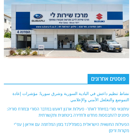
פוסטים אחרונים
نشاط تنظيم داعش في البادية السورية وشرق سوريا: مؤشرات إعادة
التموضع والتغلغل الأمني والإعلامي
עיתונאי סורי במיוחד לאתר- פעילות ארגון דאעש במדבר הסורי ובמזרח סוריה:
סימנים להתבססות מחדש ולחדירה ביטחונית ותקשורתית
הפעילות החשאית הישראלית בסומלילנד בזמן המלחמה עם איראן ( עפ"י
מקורות זרים)