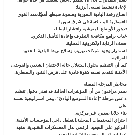
لإعادة تنشيط نفسه، أبرزها:
اتساع رقعة البادية السورية وصعوبة ضبطها أمنيًا.تعدد القوى
العسكرية المتنافسة في شرق سوريا.
تدهور الأوضاع المعيشية وانتشار البطالة.
غياب برامج مكافحة التطرف وإعادة التأهيل الفكري.
ضعف الرقابة الإلكترونية المحلية.
استمرار وجود شبكات تهريب وسلاح تربط البادية بالحدود
العراقية.
كما أن التنظيم يحاول استغلال حالة الاحتقان الشعبي والفوضى
الأمنية لتقديم نفسه كقوة قادرة على فرض النفوذ والسيطرة.
مخاطر المرحلة المقبلة
يحذر مراقبون من أن المؤشرات الحالية قد تعني دخول تنظيم
داعش مرحلة “إعادة التموضع الهادئ”، وهي استراتيجية تعتمد
على:
بناء خلايا صغيرة غير مركزية.
اختراق المجتمعات المحلية.التغلغل داخل المؤسسات الأمنية.
التركيز على التجنيد الرقمي بدل المعسكرات التقليدية. تنفيذ
عمليات اغتيال محدودة لإثبات الوجود.