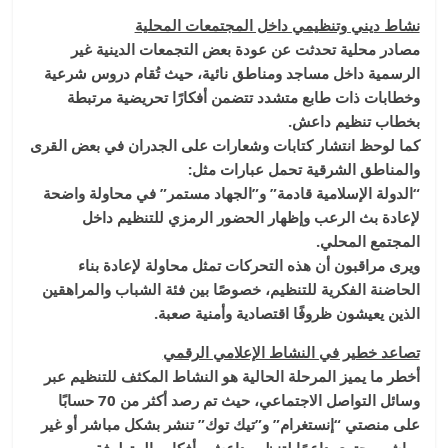
نشاط ديني وتنظيمي داخل المجتمعات المحلية
مصادر محلية تحدثت عن عودة بعض التجمعات الدينية غير
الرسمية داخل مساجد ومناطق نائية، حيث تُقام دروس شرعية
وخطابات ذات طابع متشدد تتضمن أفكارًا تحريضية مرتبطة
بخطاب تنظيم داعش.
كما لوحظ انتشار كتابات وشعارات على الجدران في بعض القرى
والمناطق الشرقية تحمل عبارات مثل:
“الدولة الإسلامية قادمة” و”الجهاد مستمر” في محاولة واضحة
لإعادة بث الرعب وإظهار الحضور الرمزي للتنظيم داخل
المجتمع المحلي.
ويرى مراقبون أن هذه التحركات تمثل محاولة لإعادة بناء
الحاضنة الفكرية للتنظيم، خصوصًا بين فئة الشباب والمراهقين
الذين يعيشون ظروفًا اقتصادية وأمنية صعبة.
تصاعد خطير في النشاط الإعلامي الرقمي
أخطر ما يميز المرحلة الحالية هو النشاط المكثف للتنظيم عبر
وسائل التواصل الاجتماعي، حيث تم رصد أكثر من 70 حسابًا
على منصتي “إنستغرام” و”تيك توك” تنشر بشكل مباشر أو غير