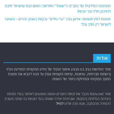
המהפכה הסילונית של כטב"מ ה"שאהד" האיראני: האיום הבא שישראל חייבת
להתכונן אליו כבר עכשיו!
תמונות לוויין חושפות: איראן בונה "ערי טילים" ענקיות בעומק ההרים – והאתגר
לישראל רק הולך וגדל
אודות
אתר החדשות נציב.נט מבצע איסוף ועיבוד של מידע ממקורות המודיעין הגלוי
(רשתות חברתיות, עיתונות, עדויות מקומיות ועוד) על מנת להביא את תמונת
המצב המקיפה והמדויקת ביותר של השטח.
אתר Nziv.net מכבד את זכויות היוצרים ועושה מאמצים לאיתור בעלי הזכויות
ביצירות הכלולות בכתבות. אם זיהית יצירה שאתה בעל הזכויות בה ואתה מעוניין
להסירה מהכתבה, אנא פנה אלינו
למייל