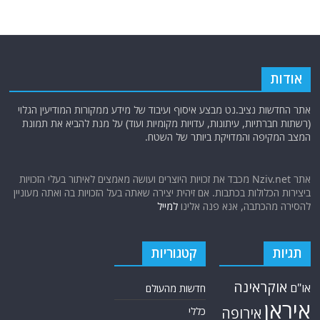
אודות
אתר החדשות נציב.נט מבצע איסוף ועיבוד של מידע ממקורות המודיעין הגלוי
(רשתות חברתיות, עיתונות, עדויות מקומיות ועוד) על מנת להביא את תמונת
המצב המקיפה והמדויקת ביותר של השטח.
אתר Nziv.net מכבד את זכויות היוצרים ועושה מאמצים לאיתור בעלי הזכויות
ביצירות הכלולות בכתבות. אם זיהית יצירה שאתה בעל הזכויות בה ואתה מעוניין
להסירה מהכתבה, אנא פנה אלינו
למייל
תגיות
קטגוריות
אוקראינה
או"ם
חדשות מהעולם
איראן
אירופה
כללי