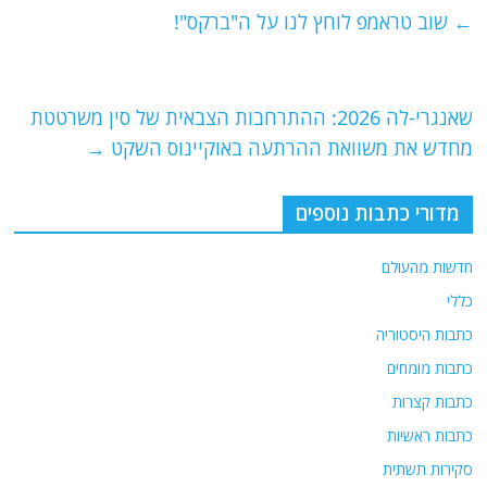
e
er
l
g
s
←
שוב טראמפ לוחץ לנו על ה"ברקס"!
b
ra
A
o
m
p
o
p
שאנגרי-לה 2026: ההתרחבות הצבאית של סין משרטטת
מחדש את משוואת ההרתעה באוקיינוס ​​השקט
→
k
מדורי כתבות נוספים
חדשות מהעולם
כללי
כתבות היסטוריה
כתבות מומחים
כתבות קצרות
כתבות ראשיות
סקירות תשתית