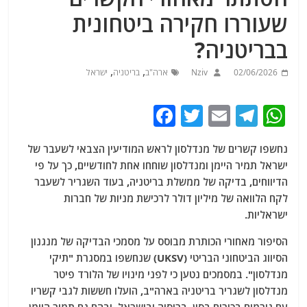
שעוררו חקירה ביטחונית
בבריטניה?
,
,
02/06/2026
Nziv
ארה"ב
בריטניה
ישראל
F
T
E
T
W
a
w
m
el
h
נחשפו קשרים של מנדלסון לראש המודיעין הצבאי לשעבר של
c
itt
ai
e
at
ישראל תמיר היימן ומנדלסון שוחחו אחת לחודשיים, כך על פי
e
er
l
g
s
הדיווחים, בדיקה של ממשלת בריטניה, בעוד השגריר לשעבר
b
ra
A
לקח הלוואה של מיליון דולר לרכישת מניות של חברות
ישראליות.
o
m
p
o
p
הסיפור מאחורי הכותרת מבוסס על מסמכי הבדיקה של מנגנון
הסיווג הביטחוני הבריטי (UKSV) שנחשפו במסגרת "תיקי
k
מנדלסון". במסמכים נטען כי לפני מינויו של הלורד פיטר
מנדלסון לשגריר בריטניה בארה"ב, הועלו חששות לגבי קשריו