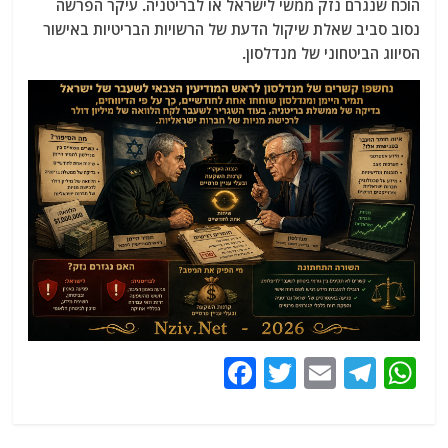
הוכח שנגרם נזק ממשי לישראל או לבריטניה. עיקר הפרשה
נסוב סביב שאלת שיקול הדעת של הרשויות הבריטיות באישור
הסיווג הביטחוני של מנדלסון.
F
T
E
T
W
a
w
m
el
h
c
itt
ai
e
at