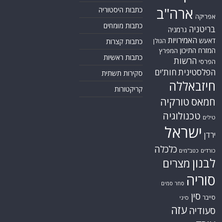
ארה"ב
כתבות היסטוריה
אפריקה
כתבות מומחים
בריטניה
גרמניה
האמירויות
דאעש
הגולן
כתבות קצרות
המזרח התיכון
המפרץ
כתבות ראשיות
הרשות
הפרסי
הפלסטינית
חות'ים
סקירות תשתית
חיזבאללה
קריקטורות
טורקיה
חמאס
טכנולוגיה
טילים
ישראל
ירדן
כלכלה
כורדים
כטב"מים
לבנון
מצרים
סוריה
סחר סמים
סין
סייבר
סיני
עזה
סעודיה