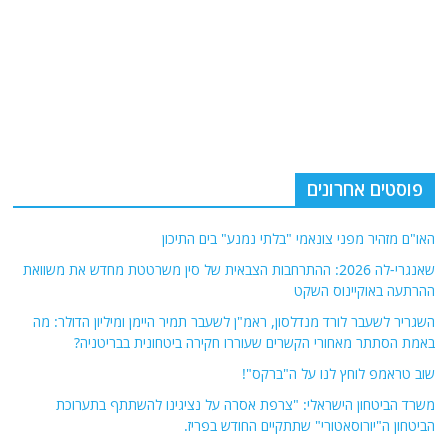
פוסטים אחרונים
האו"ם מזהיר מפני צונאמי "בלתי נמנע" בים התיכון
שאנגרי-לה 2026: ההתרחבות הצבאית של סין משרטטת מחדש את משוואת
ההרתעה באוקיינוס ​​השקט
השגריר לשעבר לורד מנדלסון, ראמ"ן לשעבר תמיר היימן ומיליון הדולר: מה
באמת הסתתר מאחורי הקשרים שעוררו חקירה ביטחונית בבריטניה?
שוב טראמפ לוחץ לנו על ה"ברקס"!
משרד הביטחון הישראלי: "צרפת אסרה על נציגינו להשתתף בתערוכת
הביטחון ה"יורוסאטורי" שתתקיים החודש בפריז.