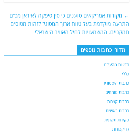
c
itt
ai
e
at
e
er
l
g
s
←
מקורות אמריקאים טוענים כי סין סיפקה לאיראן מכ"ם
b
ra
A
התרעה מוקדמת בעל טווח ארוך המסוגל לזהות מטוסים
o
m
p
חמקניים. המשמעויות לחיל האוויר הישראלי
o
p
מדורי כתבות נוספים
k
חדשות מהעולם
כללי
כתבות היסטוריה
כתבות מומחים
כתבות קצרות
כתבות ראשיות
סקירות תשתית
קריקטורות