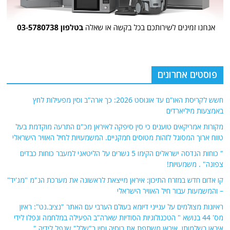
פוסטים אחרונים
חשש לקריסת האו"ם עד אוגוסט 2026: כך ארה"ב וסין מפעילות לחץ
באמצעות מיליארדים
מקורות אמריקאים טוענים כי סין סיפקה לאיראן מכ"ם התרעה מוקדמת בעל
טווח ארוך המסוגל לזהות מטוסים חמקניים. המשמעויות לחיל האוויר הישראלי
" כוחות הנדסה ישראלים הקימו 5 גשרים על הליטאני למעבר כוחות כבדים
צפונה" . משמעויות!
קו אדום חדש במזרח התיכון: איראן מייצאת לראשונה את מערכת הנ"מ "מג'יד"
– והמשמעות עבור חיל האוויר הישראלי
ראיונות מצולמים על ענייני דיומא בעולם הערבי עם האתר "נציב.נט": ראיון
מס' 44 בנושא " הטכנולוגיות הסודיות שארה"ב הפעילה במלחמה ונפלו לידי
איראן בשלמותן. איראן משתפת את רוסיה וסין ב"שלל" שנפל לידיה."