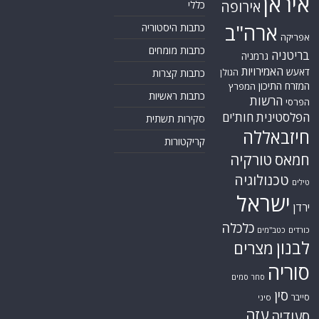
איראן
אירופה
כללי
ארה"ב
כתבות היסטוריה
אפריקה
כתבות מומחים
בריטניה
גרמניה
האמירויות
דאעש
הגולן
כתבות קצרות
המזרח התיכון
המפרץ
כתבות ראשיות
הרשות
הפרסי
הפלסטינית
חות'ים
סקירות תשתית
חיזבאללה
קריקטורות
טורקיה
חמאס
טכנולוגיה
טילים
ישראל
ירדן
כלכלה
כורדים
כטב"מים
לבנון
מצרים
סוריה
סחר סמים
סין
סייבר
סיני
עזה
סעודיה