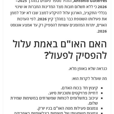
António Guterres
, הזהיר מספר פעמים במהלך 2025–
2026 כי ללא תשלום חובות מצד המדינות החברות או שינוי
בכללי התקציב, הארגון עלול להיקלע למצב שבו לא יוכל לממן
את פעילותו השוטפת כבר במהלך קיץ 2026. לפי הערכות
האו"ם, יתרות המזומנים עשויות להספיק רק עד אמצע אוגוסט
2026.
האם האו"ם באמת עלול
להפסיק לפעול?
כנראה שלא באופן מלא.
מה שעלול לקרות הוא:
קיצוץ חד בכוח האדם.
דחיית פרויקטים ותוכניות סיוע.
עיכוב בתשלומים לכוחות שמשרתים במשימות שמירת
שלום.
צמצום פעילות מטה האו"ם בניו יורק.
צמצום משמעותי של משימות בינלאומיות באפריקה