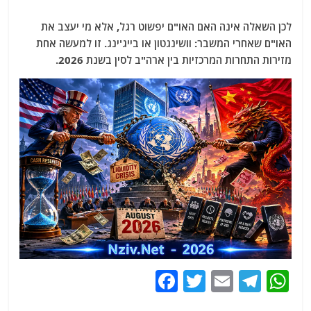
לכן השאלה אינה האם האו"ם יפשוט רגל, אלא מי יעצב את
האו"ם שאחרי המשבר: וושינגטון או בייג'ינג. זו למעשה אחת
מזירות התחרות המרכזיות בין ארה"ב לסין בשנת 2026.
F
T
E
T
W
a
w
m
el
h