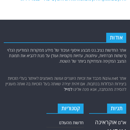
אודות
אתר החדשות נציב.נט מבצע איסוף ועיבוד של מידע ממקורות המודיעין הגלוי
(רשתות חברתיות, עיתונות, עדויות מקומיות ועוד) על מנת להביא את תמונת
המצב המקיפה והמדויקת ביותר של השטח.
אתר Nziv.net מכבד את זכויות היוצרים ועושה מאמצים לאיתור בעלי הזכויות
ביצירות הכלולות בכתבות. אם זיהית יצירה שאתה בעל הזכויות בה ואתה מעוניין
להסירה מהכתבה, אנא פנה אלינו
למייל
תגיות
קטגוריות
אוקראינה
או"ם
חדשות מהעולם