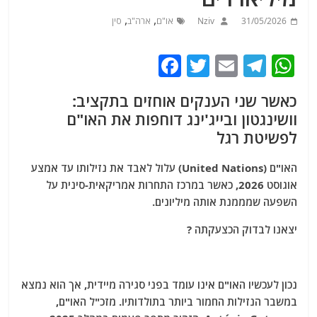
,
,
31/05/2026
Nziv
או"ם
ארה"ב
סין
F
T
E
T
W
a
w
m
el
h
כאשר שני הענקים אוחזים בתקציב:
c
itt
ai
e
at
וושינגטון ובייג'ינג דוחפות את האו"ם
e
er
l
g
s
לפשיטת רגל
b
ra
A
האו"ם (United Nations) עלול לאבד את נזילותו עד אמצע
o
m
p
אוגוסט 2026, כאשר במרכז התחרות אמריקאית-סינית על
o
p
השפעה שמממנת אותה מיליונים.
k
יצאנו לבדוק הכצעקתה ?
נכון לעכשיו האו"ם אינו עומד בפני סגירה מיידית, אך הוא נמצא
במשבר הנזילות החמור ביותר בתולדותיו. מזכ"ל האו"ם,