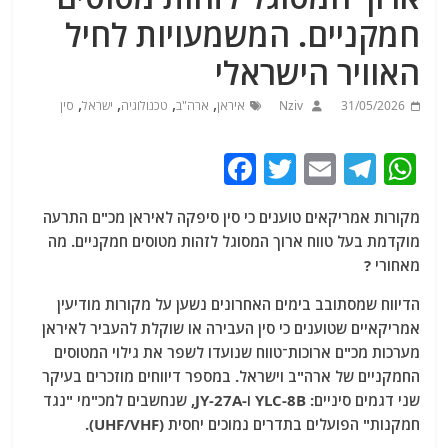
חמקניים. המשמעויות לחיל
האוויר הישראלי
,
,
,
,
31/05/2026
Nziv
איראן
ארה"ב
טכנולוגיה
ישראל
סין
F
T
E
T
W
a
w
m
el
h
מקורות אמריקאים טוענים כי סין סיפקה לאיראן מכ"ם התרעה
c
itt
ai
e
at
מוקדמת בעל טווח ארוך המסוגל לזהות מטוסים חמקניים. מה
e
er
l
g
s
מאחורי ?
b
ra
A
הדיווח שמסתובב בימים האחרונים נשען על מקורות מודיעין
o
m
p
אמריקאיים שטוענים כי סין העבירה או שוקלת להעביר לאיראן
o
p
מערכות מכ"ם ארוכות־טווח שנועדו לשפר את גילוי המטוסים
החמקניים של ארה"ב וישראל. במספר דיווחים מוזכרים בעיקר
k
שני דגמים סיניים: YLC-8B ו-JY-27A, שנחשבים למכ"מי "נגד
חמקנות" הפועלים בתדרים נמוכים יחסית (UHF/VHF).