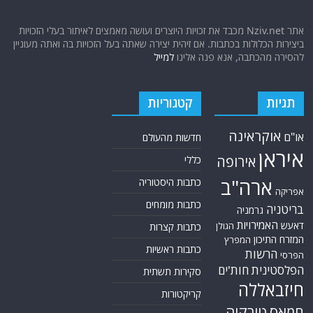
אתר Nziv.net מכבד את זכויות היוצרים ועושה מאמצים לאיתור בעלי הזכויות
ביצירות הכלולות בכתבות. אם זיהית יצירה שאתה בעל הזכויות בה ואתה מעוניין
להסירה מהכתבה, אנא פנה אלינו
למייל
תגיות
קטגוריות
אוקראינה
או"ם
חדשות מהעולם
איראן
אירופה
כללי
ארה"ב
כתבות היסטוריה
אפריקה
כתבות מומחים
בריטניה
גרמניה
האמירויות
דאעש
הגולן
כתבות קצרות
המזרח התיכון
המפרץ
כתבות ראשיות
הרשות
הפרסי
הפלסטינית
חות'ים
סקירות תשתית
חיזבאללה
קריקטורות
טורקיה
חמאס