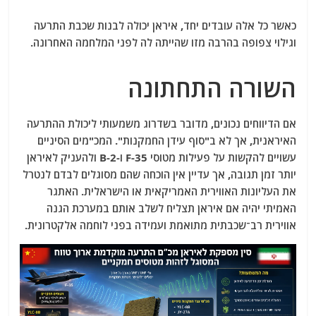
כאשר כל אלה עובדים יחד, איראן יכולה לבנות שכבת התרעה
וגילוי צפופה בהרבה מזו שהייתה לה לפני המלחמה האחרונה.
השורה התחתונה
אם הדיווחים נכונים, מדובר בשדרוג משמעותי ליכולת ההתרעה
האיראנית, אך לא ב"סוף עידן החמקנות". המכ"מים הסיניים
עשויים להקשות על פעילות מטוסי F-35 ו-B-2 ולהעניק לאיראן
יותר זמן תגובה, אך עדיין אין הוכחה שהם מסוגלים לבדם לנטרל
את העליונות האווירית האמריקאית או הישראלית. האתגר
האמיתי יהיה אם איראן תצליח לשלב אותם במערכת הגנה
אווירית רב־שכבתית מתואמת ועמידה בפני לוחמה אלקטרונית.