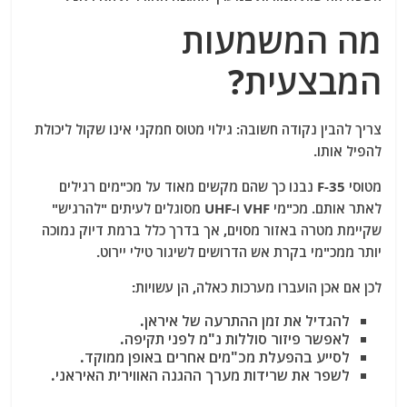
מה המשמעות
המבצעית?
צריך להבין נקודה חשובה:
גילוי מטוס חמקני אינו שקול ליכולת
להפיל אותו.
מטוסי F-35 נבנו כך שהם מקשים מאוד על מכ"מים רגילים
לאתר אותם. מכ"מי VHF ו-UHF מסוגלים לעיתים "להרגיש"
שקיימת מטרה באזור מסוים, אך בדרך כלל ברמת דיוק נמוכה
יותר ממכ"מי בקרת אש הדרושים לשיגור טילי יירוט.
לכן אם אכן הועברו מערכות כאלה, הן עשויות:
להגדיל את זמן ההתרעה של איראן.
לאפשר פיזור סוללות נ"מ לפני תקיפה.
לסייע בהפעלת מכ"מים אחרים באופן ממוקד.
לשפר את שרידות מערך ההגנה האווירית האיראני.