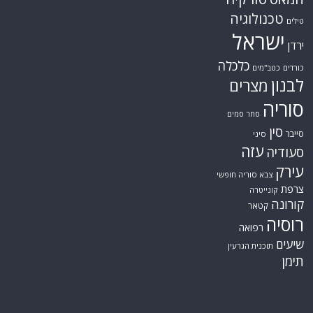
טכנולוגיה
טילים
ישראל
ירדן
כלכלה
כורדים
כטב"מים
לבנון
מצרים
סוריה
סחר סמים
סין
סייבר
סיני
עזה
סעודיה
עירק
צבא סוריה חופשי
צרפת
קונייטרה
קורונה
קטאר
רוסיה
רפואה
שיעים
תוכנית הגרעין
תימן