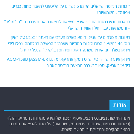
" כוחות הנדסה ישראלים הקימו 5 גשרים על הליטאני למעבר כוחות כבדים
צפונה" . משמעויות!
קו אדום חדש במזרח התיכון: איראן מייצאת לראשונה את מערכת הנ"מ "מג'יד"
– והמשמעות עבור חיל האוויר הישראלי
ראיונות מצולמים על ענייני דיומא בעולם הערבי עם האתר "נציב.נט": ראיון
מס' 44 בנושא " הטכנולוגיות הסודיות שארה"ב הפעילה במלחמה ונפלו לידי
איראן בשלמותן. איראן משתפת את רוסיה וסין ב"שלל" שנפל לידיה."
איראן איתרה שרידי טיל שיוט חמקן אמריקאי מדגם AGM-158B JASSM-ER
ליד אזור אראק. ספויילר: כבר מבצעת הנדסה לאחור
אודות
אתר החדשות נציב.נט מבצע איסוף ועיבוד של מידע ממקורות המודיעין הגלוי
(רשתות חברתיות, עיתונות, עדויות מקומיות ועוד) על מנת להביא את תמונת
המצב המקיפה והמדויקת ביותר של השטח.