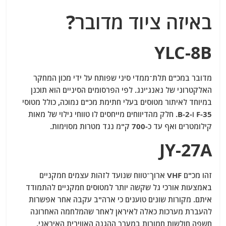
באיזה ציוד מדובר?
YLC-8B
מדובר במכ"ם תלת־ממדי סיני שפותח על ידי מכון המחקר
האלקטרוני של נאנג'ינג. לפי הפרסומים הסיניים הוא תוכנן
במיוחד לאיתור מטוסים בעלי חתימת מכ"ם נמוכה, כולל מטוסי
F-35 ו-B-2. חלק מהדיווחים מייחסים לו טווחי גילוי של מאות
קילומטרים ואף עד כ-700 ק"מ נגד מטרות מסוימות.
JY-27A
זהו מכ"ם VHF ארוך־טווח שנועד לזהות עצמים חמקניים
באמצעות אורכי גל שקשה יותר למטוסים חמקניים להתמודד
איתם. מקורות שונים טוענים כי ארה"ב עקבה אחר אפשרות
להעברת מערכות כאלה לאיראן לאחר שהמלחמה האחרונה
חשפה חולשות חמורות במערך ההגנה האווירית האיראני.