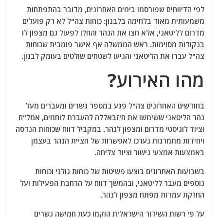
לפי הדיווחים שפורסמו בימים האחרונים, מדובר בהתפתחות
משמעותית מאוד בלחימה בלבנון: כוחות צה"ל לא רק פועלים
מדרום לליטאני, אלא חצו את הנהר והחלו לפעול גם מצפון לו
בנקודות מסוימות. ראש הממשלה אף אישר פומבית שכוחות
צה"ל עברו את הליטאני והגיעו לשטחים שולטים בעומק לבנון.
מהו האירוע?
בחודשים האחרונים צה"ל פגע במספר גשרים ומעברים מעל
נהר הליטאני ששימשו את חיזבאללה להעברת לוחמים, אמל"ח
וציוד לוגיסטי מדרום ומצפון לנהר. במקביל דווח שכוחות הנדסה
ויחידות מתמרנות נערכו לאפשרות של חציית הנהר בעצמן
באמצעות אמצעי גישור וציוד צליחה.
בשבועות האחרונים בוצעו פשיטות של כוחות גולני וכוחות
נוספים מעבר לליטאני, ובהמשך דווח על הרחבת הפעילות ועל
החזקת עמדות מפתח מצפון לנהר.
על פי רשות השידור הישראלית הוקמו כעת חמישה גשרים