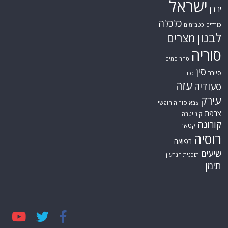
ישראל
ירדן
כלכלה
כורדים
כטב"מים
לבנון
מצרים
סוריה
סחר סמים
סין
סייבר
סיני
עזה
סעודיה
עירק
צבא סוריה חופשי
צרפת
קונייטרה
קורונה
קטאר
רוסיה
רפואה
שיעים
תוכנית הגרעין
תימן