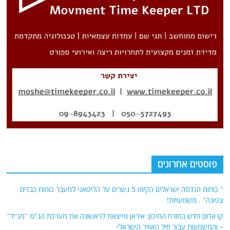
פוסטים אחרונים
" כוחות הנדסה ישראלים הקימו 5 גשרים על הליטאני למעבר כוחות כבדים
צפונה" . משמעויות!
קו אדום חדש במזרח התיכון: איראן מייצאת לראשונה את מערכת הנ"מ "מג'יד"
– והמשמעות עבור חיל האוויר הישראלי