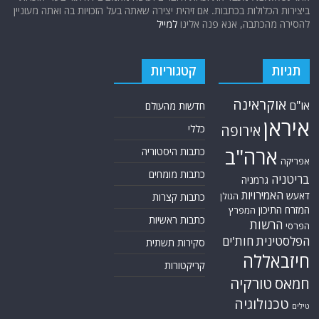
ביצירות הכלולות בכתבות. אם זיהית יצירה שאתה בעל הזכויות בה ואתה מעוניין
להסירה מהכתבה, אנא פנה אלינו
למייל
תגיות
קטגוריות
אוקראינה
או"ם
חדשות מהעולם
איראן
אירופה
כללי
ארה"ב
כתבות היסטוריה
אפריקה
כתבות מומחים
בריטניה
גרמניה
האמירויות
דאעש
הגולן
כתבות קצרות
המזרח התיכון
המפרץ
כתבות ראשיות
הרשות
הפרסי
הפלסטינית
חות'ים
סקירות תשתית
חיזבאללה
קריקטורות
טורקיה
חמאס
טכנולוגיה
טילים