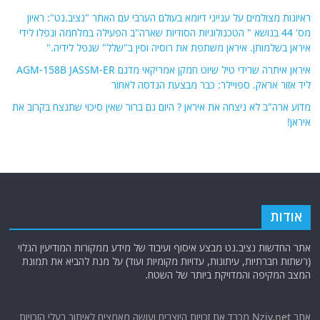
ראיונות מצולמים על ענייני דיומא בעולם הערבי עם האתר "נציב.נט": ראיון
מס' 44 בנושא " הטכנולוגיות הסודיות שארה"ב הפעילה במלחמה ונפלו לידי
איראן בשלמותן. איראן משתפת את רוסיה וסין ב"שלל" שנפל לידיה."
איראן איתרה שרידי טיל שיוט חמקן אמריקאי מדגם AGM-158B JASSM-ER
ליד אזור אראק. ספויילר: כבר מבצעת הנדסה לאחור
מדוע ארה"ב לא ניצחה את איראן ? היום גם ברור שאין סיכוי שתנצח בקרוב את
איראן!
אודות
אתר החדשות נציב.נט מבצע איסוף ועיבוד של מידע ממקורות המודיעין הגלוי
(רשתות חברתיות, עיתונות, עדויות מקומיות ועוד) על מנת להביא את תמונת
המצב המקיפה והמדויקת ביותר של השטח.
אתר Nziv.net מכבד את זכויות היוצרים ועושה מאמצים לאיתור בעלי הזכויות