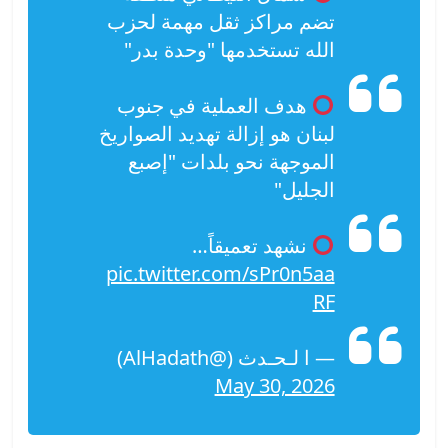
تضم مراكز ثقل مهمة لحزب
الله تستخدمها "وحدة بدر"
هدف العملية في جنوب
لبنان هو إزالة تهديد الصواريخ
الموجهة نحو بلدات "إصبع
الجليل"
نشهد تعميقاً…
pic.twitter.com/sPr0n5aa
RF
— ا لـحـدث (@AlHadath)
May 30, 2026