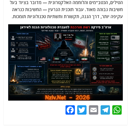
הטילים, הכטב"מים והלוחמה האלקטרונית — מדובר בציוד בעל
חשיבות גבוהה מאוד. עבור תוכנית הגרעין — החשיבות כנראה
עקיפה יותר, דרך הגנה, תקשורת ותשתיות טכנולוגיות תומכות.
F
T
E
T
W
a
w
m
el
h
c
itt
ai
e
at