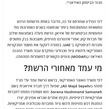
מגזר הביטחון האיראני".
לפי המידע שפורסם עד כה, מדובר באחת מרשתות הרכש
החשאיות המתוחכמות ביותר שנחשפו בשנים האחרונות מול
התעשיות הביטחוניות של איראן. הרשת פעלה באמצעות שילוב
של חברות קש, אתרי אינטרנט מזויפים, חשבונות בנק מתווכים
וחברות לוגיסטיקה ב־UAE, במטרה לעקוף את משטר הסנקציות
האמריקאי ולהשיג ציוד טכנולוגי מתקדם עבור משרד ההגנה
האיראני (MODAFL) וגופים הקשורים למשמרות המהפכה.
מי עמד מאחורי הרשת?
לפי משרד האוצר האמריקאי, בראש הרשת עמד עלי מג'ד
ספהר (Ali Majd Sepehr), שפעל דרך חברה איראנית בשם
Sorena Hushmand Samaneh. הוא ושותפיו התחזו לחברות
אמריקאיות לגיטימיות, הקימו אתרים שנראו אמינים, יצרו
הזמנות רכש מזויפות ורכשו ציוד מחברות טכנולוגיה אמריקאיות.