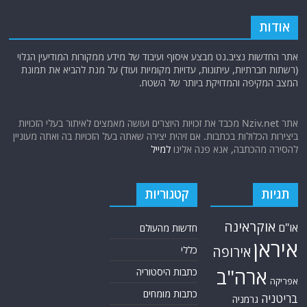
אודות
אתר החדשות נציב.נט מבצע איסוף ועיבוד של מידע ממקורות המודיעין הגלוי
(רשתות חברתיות, עיתונות, עדויות מקומיות ועוד) על מנת להביא את תמונת
המצב המקיפה והמדויקת ביותר של השטח.
אתר Nziv.net מכבד את זכויות היוצרים ועושה מאמצים לאיתור בעלי הזכויות
ביצירות הכלולות בכתבות. אם זיהית יצירה שאתה בעל הזכויות בה ואתה מעוניין
להסירה מהכתבה, אנא פנה אלינו
למייל
תגיות
קטגוריות
אוקראינה
או"ם
חדשות מהעולם
איראן
אירופה
כללי
ארה"ב
כתבות היסטוריה
אפריקה
כתבות מומחים
בריטניה
גרמניה