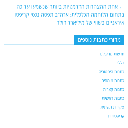
e
er
l
g
s
←
אחת ההצהרות הדרמטיות ביותר שנשמעו עד כה
b
ra
A
בתחום הלוחמה הכלכלית: ארה"ב תפסה נכסי קריפטו
o
m
p
איראניים בשווי של מיליארד דולר
o
p
מדורי כתבות נוספים
k
חדשות מהעולם
כללי
כתבות היסטוריה
כתבות מומחים
כתבות קצרות
כתבות ראשיות
סקירות תשתית
קריקטורות