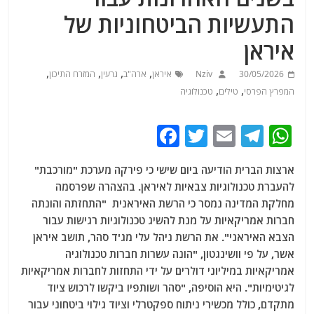
התעשיות הביטחוניות של
איראן
,
,
,
,
30/05/2026
Nziv
איראן
ארה"ב
גרעין
המזרח התיכון
,
,
המפרץ הפרסי
טילים
טכנולוגיה
F
T
E
T
W
a
w
m
el
h
ארצות הברית הודיעה ביום שישי כי פירקה מערכת "מורכבת"
c
itt
ai
e
at
להעברת טכנולוגיות צבאיות לאיראן. בהצהרה שפרסמה
e
er
l
g
s
מחלקת המדינה נמסר כי הרשת האיראנית "התחזתה והונתה
b
ra
A
חברות אמריקאיות על מנת להשיג טכנולוגיות רגישות עבור
הצבא האיראני". את הרשת ניהל עלי מג'ד סהר, תושב איראן
o
m
p
אשר, על פי וושינגטון, "הונה עשרות חברות טכנולוגיה
o
p
אמריקאיות במיליוני דולרים על ידי התחזות לחברות אמריקאיות
k
לגיטימיות". היא הוסיפה, "סהר ושותפיו ביקשו לרכוש ציוד
מתקדם, כולל מכשירי ניתוח ספקטרלי וציוד גילוי ביטחוני עבור