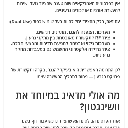
אין בפרסומים האמריקאיים שום טענה שהציוד נועד ישירות
להעשרת אורניום או לכורים גרעיניים.
עם זאת, חלק מהציוד יכול להיות בעל שימוש כפול (Dual Use):
מערכות הצפנה להגנת מתקנים רגישים.
ציוד RF לתקשורת מאובטחת בין מתקני גרעין.
מערכות גילוי ואבטחה למניעת חדירות ומבצעי חבלה.
ציוד מדידה אלקטרוני המשמש גם במעבדות מחקר
גרעיניות.
לכן התרומה האפשרית היא בעיקר להגנה, בקרה ותקשורת של
פרויקט הגרעין — פחות לתהליך ההעשרה עצמו.
מה אולי מדאיג במיוחד את
וושינגטון?
אחד הפרטים הבולטים הוא שהציוד נרכש עבור גוף בשם
SAAFTA, חברה איראנית הקשורה לתעשיות הביטחוניות