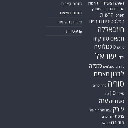
האמירויות
דאעש
הגולן
כתבות קצרות
המזרח התיכון
המפרץ
כתבות ראשיות
הרשות
הפרסי
הפלסטינית
חות'ים
סקירות תשתית
חיזבאללה
קריקטורות
טורקיה
חמאס
טכנולוגיה
טילים
ישראל
ירדן
כלכלה
כורדים
כטב"מים
לבנון
מצרים
סוריה
סחר סמים
סין
סייבר
סיני
עזה
סעודיה
עירק
צבא סוריה חופשי
צרפת
קונייטרה
קורונה
קטאר