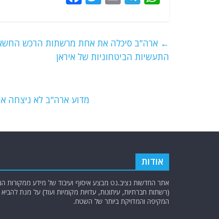
a
w
m
el
h
c
itt
ai
e
at
e
er
l
g
s
←
ארה"ב סיכלה את אחת מרשתות הרכש החשאיו
b
ra
A
התעשיות הביטחוניות של איראן
o
m
p
o
p
מדוע ארה"ב לא ניצחה את 
k
אודות
אתר החדשות נציב.נט מבצע איסוף ועיבוד של מידע ממקורות המוד
(רשתות חברתיות, עיתונות, עדויות מקומיות ועוד) על מנת להבי
המקיפה והמדויקת ביותר של השטח.