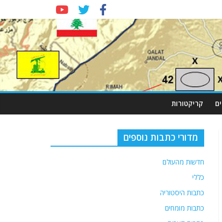
ם
קריקטורות
מדורי כתבות נוספים
חדשות מהעולם
כללי
כתבות היסטוריה
כתבות מומחים