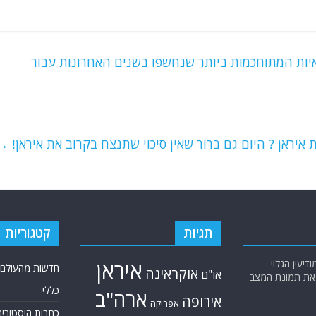
ת המתוחכמות ביותר שנחשפו בשנים האחרונות עבור
איראן ? היום גם ברור שאין סיכוי שתנצח בקרוב את איראן!
→
תגיות
קטגוריות
יעין הגלוי
איראן
חדשות מהעולם
אוקראינה
או"ם
א את תמונת המצב
כללי
ארה"ב
אירופה
אפריקה
כתבות היסטוריה