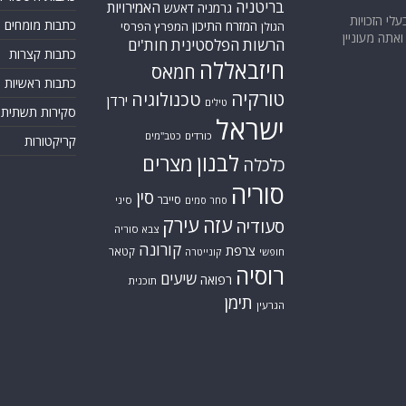
בריטניה
האמירויות
גרמניה
דאעש
בעלי הזכויות
כתבות מומחים
המזרח התיכון
המפרץ הפרסי
הגולן
אתה מעוניין
הרשות הפלסטינית
חות'ים
כתבות קצרות
חיזבאללה
חמאס
כתבות ראשיות
טורקיה
טכנולוגיה
ירדן
טילים
סקירות תשתית
ישראל
כורדים
כטב"מים
קריקטורות
לבנון
מצרים
כלכלה
סוריה
סין
סייבר
סיני
סחר סמים
עזה
עירק
סעודיה
צבא סוריה
קורונה
צרפת
קטאר
חופשי
קונייטרה
רוסיה
שיעים
רפואה
תוכנית
תימן
הגרעין