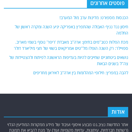
פוסטים אחרונים
הכנסות מספורט: מדינות ערב מול המערב!
חיסון נגד נגיף האבולה שהתפרץ באפריקה יגיע השנה ומקרה ראשון של
החלמה
מכת הפלות כטב"מים בתימן: ארה"ב מאבדת 'ריפר' נוסף בשמי מאריב.
ספויילר: רק השנה הופלו מל"טים אמריקאים בשווי של חצי מיליארד דולר
נושאים ביטחוניים שחייבים להיות בעדיפות הראשונה לפיתוח ולהצטיידות של
צה"ל בשנים הבאות
להבה במפרץ: חילופי המהלומות בין ארה"ב לאיראן מחריפים
אודות
אתר החדשות נציב.נט מבצע איסוף ועיבוד של מידע ממקורות המודיעין הגלוי
(רשתות חברתיות, עיתונות, עדויות מקומיות ועוד) על מנת להביא את תמונת