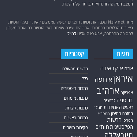
המצב המקיפה והמדויקת ביותר של השטח.
אתר Nziv.net מכבד את זכויות היוצרים ועושה מאמצים לאיתור בעלי הזכויות
ביצירות הכלולות בכתבות. אם זיהית יצירה שאתה בעל הזכויות בה ואתה מעוניין
להסירה מהכתבה, אנא פנה אלינו
למייל
תגיות
קטגוריות
אוקראינה
או"ם
חדשות מהעולם
איראן
אירופה
כללי
ארה"ב
כתבות היסטוריה
אפריקה
כתבות מומחים
בריטניה
גרמניה
האמירויות
דאעש
הגולן
כתבות קצרות
המזרח התיכון
המפרץ
כתבות ראשיות
הרשות
הפרסי
הפלסטינית
חות'ים
סקירות תשתית
חיזבאללה