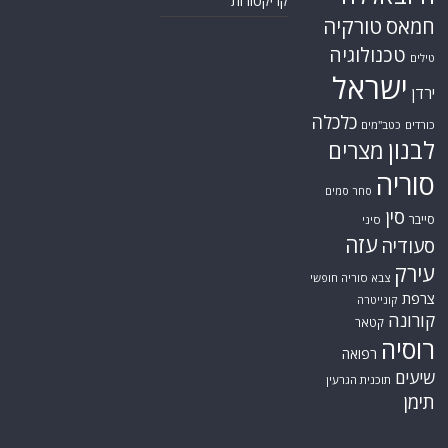
קריקטורות
טורקיה
חמאס
טכנולוגיה
טילים
ישראל
ירדן
כלכלה
כורדים
כטב"מים
לבנון
מצרים
סוריה
סחר סמים
סין
סייבר
סיני
עזה
סעודיה
עירק
צבא סוריה חופשי
צרפת
קונייטרה
קורונה
קטאר
רוסיה
רפואה
שיעים
תוכנית הגרעין
תימן