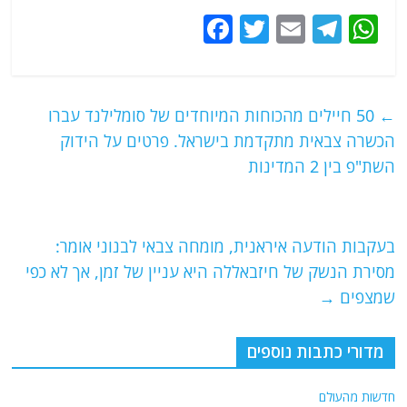
F
T
E
T
W
a
w
m
el
h
c
itt
ai
e
at
e
er
l
g
s
←
50 חיילים מהכוחות המיוחדים של סומלילנד עברו
b
ra
A
הכשרה צבאית מתקדמת בישראל. פרטים על הידוק
o
m
p
השת"פ בין 2 המדינות
o
p
k
בעקבות הודעה איראנית, מומחה צבאי לבנוני אומר:
מסירת הנשק של חיזבאללה היא עניין של זמן, אך לא כפי
שמצפים
→
מדורי כתבות נוספים
חדשות מהעולם