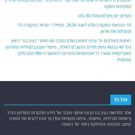
באוקיינוס השקט
מצרים: יום ציון למהפכת 30 ביוני
10 הצבאות החזקים בעולם לשנת 2026. ספויילר: ישראל במקום ה-15
ומקדימה את איראן
ראיונות מצולמים על ענייני דיומא בעולם הערבי עם האתר "נציב.נט": ראיון
מס' 46 בנושא ניסיון חדירת הכשב"ם לאילת , פיטורי הענק בקהיליית המודיעין
האמריקאית שעורר גל אנטישמיות והפריצה למחשבי ה-FBI ועיון בתיקי
אפשטיין
אודות
אתר החדשות נציב.נט מבצע איסוף ועיבוד של מידע ממקורות המודיעין הגלוי
(רשתות חברתיות, עיתונות, עדויות מקומיות ועוד) על מנת להביא את תמונת
המצב המקיפה והמדויקת ביותר של השטח.