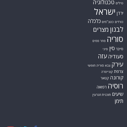
טכנולוגיה
טילים
ישראל
ירדן
כלכלה
כורדים
כטב"מים
לבנון
מצרים
סוריה
סחר סמים
סין
סייבר
סיני
עזה
סעודיה
עירק
צבא סוריה חופשי
צרפת
קונייטרה
קורונה
קטאר
רוסיה
רפואה
שיעים
תוכנית הגרעין
תימן