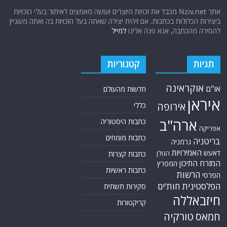
אתר Nziv.net מכבד את זכויות היוצרים ועושה מאמצים לאיתור בעלי הזכויות
ביצירות הכלולות בכתבות. אם זיהית יצירה שאתה בעל הזכויות בה ואתה מעוניין
להסירה מהכתבה, אנא פנה אלינו
למייל
תגיות
קטגוריות
אוקראינה
או"ם
חדשות מהעולם
איראן
אירופה
כללי
ארה"ב
כתבות היסטוריה
אפריקה
כתבות מומחים
בריטניה
גרמניה
האמירויות
דאעש
הגולן
כתבות קצרות
המזרח התיכון
המפרץ
כתבות ראשיות
הרשות
הפרסי
הפלסטינית
חות'ים
סקירות תשתית
חיזבאללה
קריקטורות
טורקיה
חמאס