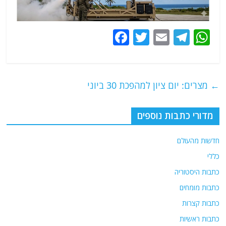
F
T
E
T
W
a
w
m
el
h
c
itt
ai
e
at
e
er
l
g
s
←
מצרים: יום ציון למהפכת 30 ביוני
b
ra
A
o
m
p
מדורי כתבות נוספים
o
p
חדשות מהעולם
k
כללי
כתבות היסטוריה
כתבות מומחים
כתבות קצרות
כתבות ראשיות