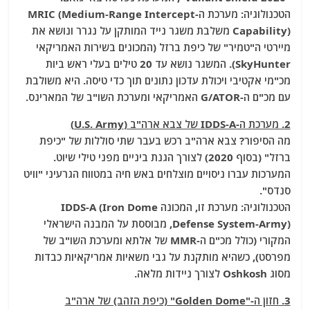
הטכנולוגיה: מערכת ה-MRIC (Medium-Range Intercept
Capability) משלבת משגר נייד המותקן על נגרר ונושא את
מיירטי ה"טמיר" של כיפת ברזל (המכונים בשירות האמריקאי
SkyHunter). המשגר נושא עד 20 טילים בעלי ראש ביות
מכ"מי אקטיבי ויכולת עדכון נתונים תוך כדי טיסה. היא משולבת
עם מכ"ם ה-G/ATOR האמריקאי ומערכת השו"ב של המארינס.
2. מערכת ה-IDDS-A של צבא ארה"ב (U.S. Army)
מה הסיפור? צבא ארה"ב רכש בעבר שתי סוללות של "כיפת
ברזל" (בסוף 2020) לצורך הגנת ביניים מפני טילי שיוט.
המערכות עברו ניסויים מוצלחים באש חיה במטווח הגרעיני "וויט
סנדס".
הטכנולוגיה: מערכת זו, המכונה IDDS-A (Iron Dome
Defense System-Army), מבוססת על המבנה הישראלי
המקורי (כולל מכ"ם ה-MMR של אלתא ומערכת השו"ב של
מפרסט), כשהיא מותקנת על גבי משאיות אמריקאיות כבדות
מסוג Oshkosh לצורך ניידות מלאה.
3. חזון ה-"Golden Dome" (כיפת הזהב) של ארה"ב