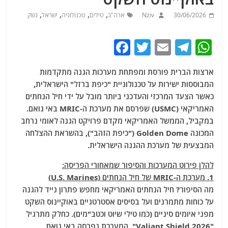
,
,
,
,
30/06/2026
Nziv
ארה"ב
טילים
טכנולוגיה
ישראל
נשק
F
T
E
T
W
a
w
m
el
h
ארצות הברית פורסת ומפתחת מערכות הגנה מתקדמות
c
itt
ai
e
at
המבוססות ישירות על טכנולוגיית "כיפת ברזל" הישראלית,
e
er
l
g
s
כאשר הצעד המרכזי והעדכני ביותר מובל על ידי חיל הנחתים
b
ra
A
האמריקאי (USMC) שפרסם את מערכת ה-MRIC באי גואם.
במקביל, הממשל האמריקאי מקדם פרויקט הגנה לאומי נרחב
o
m
p
המכונה Golden Dome ("כיפת הזהב"), בהשראת ההצלחה
o
p
המבצעית של מערכת ההגנה הישראלית.
k
להלן פירוט המערכות והסיפור שמאחורי הפריסה:
1. מערכת ה-MRIC של חיל הנחתים (U.S. Marines)
מה הסיפור? חיל הנחתים האמריקאי מחפש פתרון נייד להגנה
על כוחות מתמרנים ועל בסיסים אסטרטגיים באוקיינוס השקט
מפני איומים סיניים (כמו טילי שיוט וכטב"מים). כחלק מתרגיל
"Valiant Shield 2026", המערכת נפרסה באי גואם.