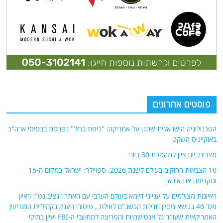
פוסטים אחרונים
הטכנולוגיה הישראלית שתגן על אמריקה: "כיפת ברזל" נפרסת בבסיסי ארה"ב
באוקיינוס השקט
מצרים: יום ציון למהפכת 30 ביוני
10 הצבאות החזקים בעולם לשנת 2026. ספויילר: ישראל במקום ה-15
ומקדימה את איראן
ראיונות מצולמים על ענייני דיומא בעולם הערבי עם האתר "נציב.נט": ראיון
מס' 46 בנושא ניסיון חדירת הכשב"ם לאילת , פיטורי הענק בקהיליית המודיעין
האמריקאית שעורר גל אנטישמיות והפריצה למחשבי ה-FBI ועיון בתיקי