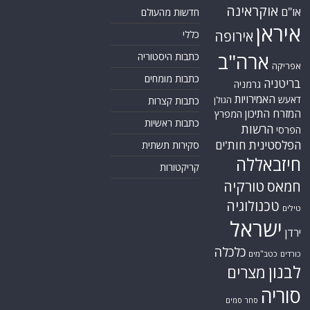
אוקראינה
או"ם
חדשות מהעולם
איראן
אירופה
כללי
ארה"ב
כתבות היסטוריה
אפריקה
כתבות מומחים
בריטניה
גרמניה
האמירויות
דאעש
הגולן
כתבות קצרות
המזרח התיכון
המפרץ
כתבות ראשיות
הרשות
הפרסי
הפלסטינית
חות'ים
סקירות תשתית
חיזבאללה
קריקטורות
טורקיה
חמאס
טכנולוגיה
טילים
ישראל
ירדן
כלכלה
כורדים
כטב"מים
לבנון
מצרים
סוריה
סחר סמים