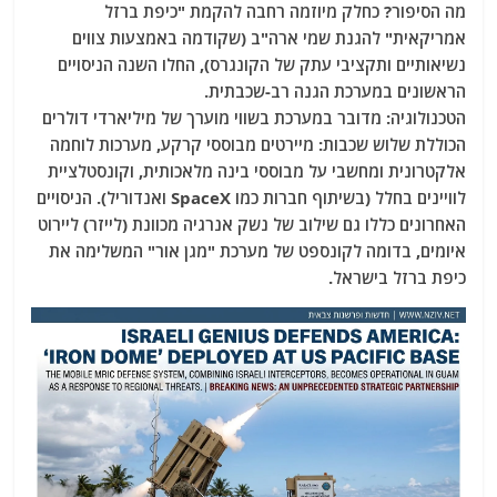
מה הסיפור? כחלק מיוזמה רחבה להקמת "כיפת ברזל
אמריקאית" להגנת שמי ארה"ב (שקודמה באמצעות צווים
נשיאותיים ותקציבי עתק של הקונגרס), החלו השנה הניסויים
הראשונים במערכת הגנה רב-שכבתית.
הטכנולוגיה: מדובר במערכת בשווי מוערך של מיליארדי דולרים
הכוללת שלוש שכבות: מיירטים מבוססי קרקע, מערכות לוחמה
אלקטרונית ומחשבי על מבוססי בינה מלאכותית, וקונסטלציית
לוויינים בחלל (בשיתוף חברות כמו SpaceX ואנדוריל). הניסויים
האחרונים כללו גם שילוב של נשק אנרגיה מכוונת (לייזר) ליירוט
איומים, בדומה לקונספט של מערכת "מגן אור" המשלימה את
כיפת ברזל בישראל.