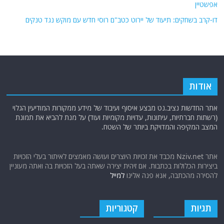
אפשטיין
דו-קרב בשחקים: תיעוד של יירוט כטב"ם רוסי חדש עם מוקש נגד טנקים
אודות
אתר החדשות נציב.נט מבצע איסוף ועיבוד של מידע ממקורות המודיעין הגלוי
(רשתות חברתיות, עיתונות, עדויות מקומיות ועוד) על מנת להביא את תמונת
המצב המקיפה והמדויקת ביותר של השטח.
אתר Nziv.net מכבד את זכויות היוצרים ועושה מאמצים לאיתור בעלי הזכויות
ביצירות הכלולות בכתבות. אם זיהית יצירה שאתה בעל הזכויות בה ואתה מעוניין
להסירה מהכתבה, אנא פנה אלינו
למייל
תגיות
קטגוריות