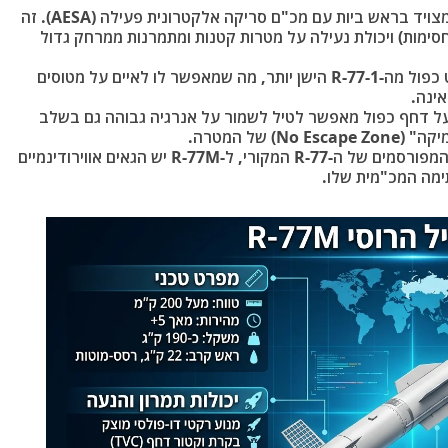
מכ"ם AESA: בניגוד לגרסאות קודמות, הטיל מצויד בראש ביות עם מכ"ם סריקה אלקטרונית פעילה (AESA). זה
סימות) ויכולת נעילה על מטרות קטנות ומתמרנות ממרחק גדול
טווח משופר: לטיל טווח של כ-190 ק"מ, כמעט כפול מה-R-77-1 הישן יותר, מה שמאפשר לו לאיים על מטוסים
על דחף כפול מאפשר לטיל לשמור על אנרגיה גבוהה גם בשלב
של המטרה.
הגאים קונבנציונליים: בניגוד להגאי ה"רשת" המפורסמים של ה-R-77 המקורי, ל-R-77M יש הגאים אווירודינמיים
ימה המכ"מית שלו.