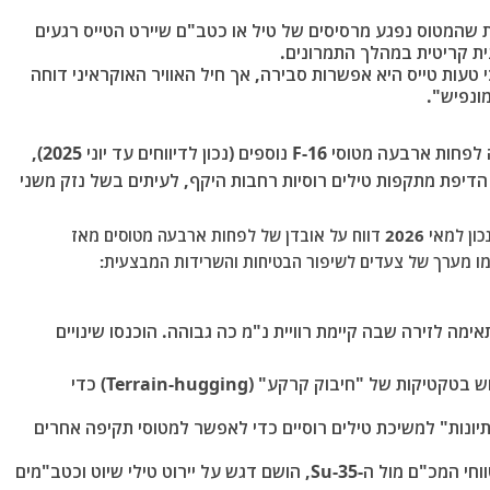
 שהמטוס נפגע מרסיסים של טיל או כטב"ם שיירט הטייס רגעים
ית קריטית במהלך התמרונים.
י טעות טייס היא אפשרות סבירה, אך חיל האוויר האוקראיני דוחה
ונפיש".
מאז אוגוסט 2024, אוקראינה איבדה לפחות ארבעה מטוסי F-16 נוספים (נכון לדיווחים עד יוני 2025),
הדיפת מתקפות טילים רוסיות רחבות היקף, לעיתים בשל נזק משני
בעקבות סדרת התאונות והאבדות של מטוסי ה-F-16 (נכון למאי 2026 דווח על אובדן של לפחות ארבעה מטוסים מאז
שמו מערך של צעדים לשיפור הבטיחות והשרידות המבצעית:
ה לזירה שבה קיימת רוויית נ"מ כה גבוהה. הוכנסו שינויים
טיסה בגובה נמוך מאוד: המטוסים עברו לשימוש בטקטיקות של "חיבוק קרקע" (Terrain-hugging) כדי
הטעיה: שימוש במטוסי ה-F-16 כ"פיתיונות" למשיכת טילים רוסיים כדי לאפשר למטוסי תקיפה אחרים
הימנעות מקרבות BVR ישירים: בשל נחיתות טווחי המכ"ם מול ה-Su-35, הושם דגש על יירוט טילי שיוט וכטב"מים