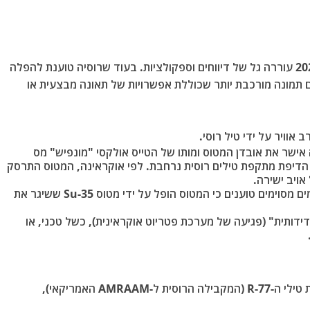
הפלת מטוס ה-F-16 האוקראיני הראשון באוגוסט 2024 עוררה גל של דיווחים וספקולציות. בעוד שרוסיה טוענת להפלה
 והמערב מציגים תמונה מורכבת יותר שכוללת אפשרויות של תאונה מבצעית או
 אישר את אובדן המטוס ומותו של הטייס אולקסי "מונפיש" מס
) ב-26 באוגוסט 2024, במהלך הדיפת מתקפת טילים רוסית נרחבת. לפי אוקראינה, המטוס התרסק
אויב ישירה.
השערות וטענות רוסיות: מקורות רוסיים ופרסומים מסוימים טוענים כי המטוס הופל על ידי מטוס Su-35 ששיגר את
דידותית" (פגיעה של מערכת פטריוט אוקראינית), כשל טכני, או
ה-R-77M הוא הגרסה המתקדמת ביותר של משפחת טילי ה-R-77 (המקבילה הרוסית ל-AMRAAM האמריקאי),