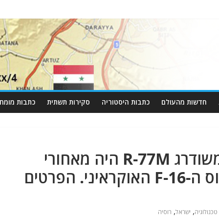
חדשות מהעולם
כתבות היסטוריה
סקירות תשתית
כתבות מומחי
רוסיה טוענת כי טיל א"א משודרג R-77M היה מאחורי
ההפלה הראשונה של מטוס ה-F-16 האוקראיני. הפרטים
,
,
טכנולוגיה
ישראל
רוסיה