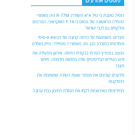
פוסטים אחרונים
רוסיה טוענת כי טיל א"א משודרג R-77M היה מאחורי
ההפלה הראשונה של מטוס ה-F-16 האוקראיני. הפרטים
והלקחים גם לגבי ישראל
מצרים: משמועות על הדחה קרובה של הנשיא א-סיסי
והחלפתו במוברכ הבן. מה מאחורי ? ספויילר: פייק מוחלט
המצב במפרץ הפרסי בנקודת רתיחה. איראן מפעילה את
זרוע הטילים הבליסטיים שלה במתווה מלחמה. חיתוך
מצב!
מדענים קובעים את מספר שעות השינה שמאיצות את
ההזדקנות
המיליציות האיראניות לקחו את המזרח התיכון כבת ערובה