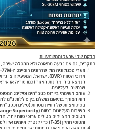
הלקח של ישראל והמשמעויות
התקרית, גם אם נבעה מתאונה ולא מהפלה ישירה, מ
הנמצא בידי מדינות האזור (כמו סוריה או אירא
שנחשבו לעליונים.
עומס משימתי ביירוט כטב"מים וטילים: המטוס
הוא הצורך בתיאום מושלם בין סוללות נ"מ למטו
בסיטואציות של רוויית מטרות (טילים וכטב"מים 
מטוסים המצוידים בטילים ארוכי טווח יותר. ה
ומטוסי חמקן (F-35) כדי לנטרל איומים אלו לפני שהם נכנסים לטווח שיגור.
תחזוקה ואימון: אובדן מטוס יקר וטייס מיומ