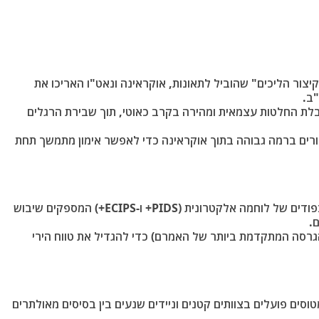
ור הליכים" שהוביל לתאונות, אוקראינה ונאט"ו האריכו את
"ב.
בלת החלטות עצמאית ומהירה בקרב כאוטי, תוך שבירת הרגלים
ורים ברמה גבוהה בתוך אוקראינה כדי לאפשר אימון מתמשך תחת
שיפור מערכות הגנה עצמית: המטוסים צוידו בפודים של לוחמה אלקטרונית (PIDS+ ו-ECIPS+) המספקים שיבוש
.
ש ארוך טווח: שולבו טילי AIM-120C-8 (הגרסה המתקדמת ביותר של האמרם) כדי להגדיל את טווח הירי
וסים פועלים בצוותים קטנים וניידים שנעים בין בסיסים מאולתרים