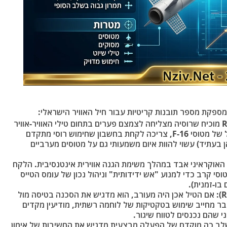
ספקת מספר תובנות קריטיות עבור חיל האוויר הישראלי:
פערי טכנולוגיה מול שדרוגים רוסיים: ה-R-77M מוכיח שרוסיה מצליחה לצמצם פערים בתחום טילי האוויר-אוויר
ארוכי הטווח (BVR). ישראל, המפעילה צי גדול של מטוסי F-16, צריכה לקחת בחשבון שחימוש רוסי מתקדם
ן בעתיד) עשוי להוות איום משמעותי גם על מטוסים מערביים
 האוקראיני אבד במהלך משימת הגנה אווירית אינטנסיבית. הלקח
סי קרב כדי למנוע "אש ידידותית" וניהול נכון של עומס הטייס
בו-זמנית).
חשיבות העליונות בטווח (Range Superiority): אם הטיל אכן היה מעורב, הוא מדגיש את הסכנה בטיסה מול
דבר מחייב שימוש בטקטיקות של לוחמה רשתית, מודיעין מקדים
ן בשלב כה מוקדם של הפעלה מבצעית מדגיש את החשיבות של אימון