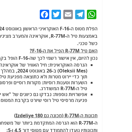
F
T
E
T
W
a
w
m
el
h
c
itt
ai
e
at
באמצעות טיל ה-R-77M, אוקראינה
e
er
l
g
s
כשל טכני.
b
ra
A
האם טיל R-77M הפיל את ה-F-16?
נכון להיום, אין אישור רשמי לכך שה-F-16 הופל בקרב אוויר על ידי טיל רוסי.
o
m
p
הגרסה האוקראינית: חיל האוויר של אוקראינה
o
p
(Oleksii Mes
תוך כדי יירוט מטרות ולא כתוצאה מפגיעת טיל 
k
טיל ה-R-77M המשודרג.
אפשרויות נוספות: נבדקו גם כיוונים של "אש י
פגיעה מרסיסי טיל רוסי שיורט בקרבת המטוס.
תכונות ה-R-77M (מכונה גם Izdeliye 180)
ותכונותיו נועדו להתמודד עם מטוסי דור 4.5 ו-5: