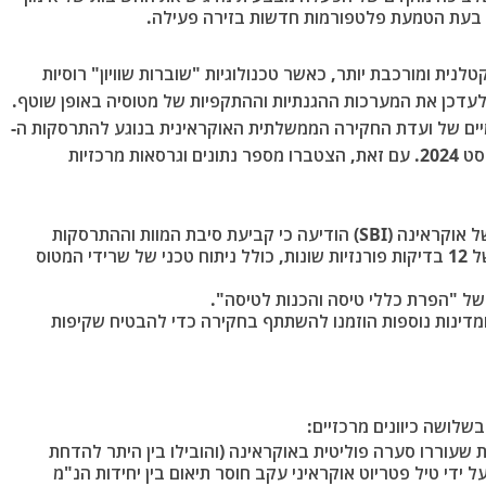
 בעת הטמעת פלטפורמות חדשות בזירה פעילה.
ית ומורכבת יותר, כאשר טכנולוגיות "שוברות שוויון" רוסיות
לעדכן את המערכות ההגנתיות וההתקפיות של מטוסיה באופן שוטף.
ופיים ורשמיים של ועדת החקירה הממשלתית האוקראינית בנוגע להתרסקות ה-
F-16 שבה נהרג הטייס אולקסיי "מונפיש" מס באוגוסט 2024. עם זאת, הצטברו מספר נתונים וגרסאות מרכזיות
בדיקות פורנזיות: לשכת החקירות המדינתית של אוקראינה (SBI) הודיעה כי קביעת סיבת המוות וההתרסקות
הסופית תתאפשר רק לאחר השלמתן וניתוחן של 12 בדיקות פורנזיות שונות, כולל ניתוח טכני של שרידי המטוס
 "הפרת כללי טיסה והכנות לטיסה".
מדינות נוספות הוזמנו להשתתף בחקירה כדי להבטיח שקיפות
לושה כיוונים מרכזיים:
Friendly F): אחת הטענות שעוררו סערה פוליטית באוקראינה (והובילו בין היתר להדחת
 ידי טיל פטריוט אוקראיני עקב חוסר תיאום בין יחידות הנ"מ