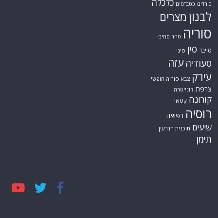
כלכלה
כורדים
כטב"מים
לבנון
מצרים
סוריה
סחר סמים
סין
סייבר
סיני
עזה
סעודיה
עירק
צבא סוריה חופשי
צרפת
קונייטרה
קורונה
קטאר
רוסיה
רפואה
שיעים
תוכנית הגרעין
תימן