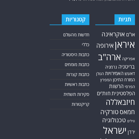
תגיות
קטגוריות
אוקראינה
או"ם
חדשות מהעולם
איראן
אירופה
כללי
ארה"ב
כתבות היסטוריה
אפריקה
כתבות מומחים
בריטניה
גרמניה
האמירויות
דאעש
הגולן
כתבות קצרות
המזרח התיכון
המפרץ
כתבות ראשיות
הרשות
הפרסי
הפלסטינית
חות'ים
סקירות תשתית
חיזבאללה
קריקטורות
טורקיה
חמאס
טכנולוגיה
טילים
ישראל
ירדן