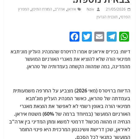
,
,
,
21/05/2026
Nziv
איראן
ארה"ב
המזרח התיכון
המפרץ
,
הפרסי
תוכנית הגרעין
F
T
E
T
W
a
w
m
el
h
דיווח: בכירים איראנים אמרו לרויטרס שהמנהיג העליון מוג'תבא
c
itt
ai
e
at
חמינאי הורה שלא להוציא את מאגרי האורניום המועשר
e
er
l
g
s
מהמדינה, במה שמהווה הקשחה בעמדותיה של טהראן.
b
ra
A
o
m
p
הדיווח ברויטרס (מאי 2026) מצביע על החרפה משמעותית
o
p
בעמדתה של טהראן, כאשר המנהיג העליון מוג'תבא
k
חמינאי הורה באופן רשמי לא לאפשר את הוצאת מאגרי
האורניום המועשר (במיוחד ברמה של 60%) משטח איראן.
הנחיה זו מהווה מכשול דרמטי למשא ומתן המדיני בין ארה"ב
לאיראן, שכן דרישת וושינגטון המרכזית היא פינוי החומר
המועשר כתנאי לכל הסכם.