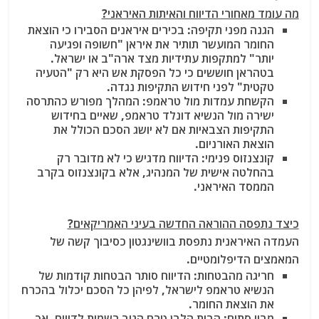
מה עומד מאחורי הדיווח והאיתות האיראני?
הגנה מפני תקיפה: בכירים איראנים הסבירו כי הוצאת
החומר המועשר תותיר את איראן "חשופה ופגיעה
יותר" למתקפות עתידיות מצד ארה"ב או ישראל.
בטהראן חוששים כי כל הפסקת אש היא רק "הטעיה
טקטית" לפני חידוש התקיפות נגדה.
הקשחת עמדות מול טראמפ: המהלך מפורש כהתרסה
ישירה מול הנשיא דונלד טראמפ, שאיים בחידוש
התקיפות הצבאיות אם לא יושג הסכם הכולל את
הוצאת האורניום.
קונצנזוס פנימי: הדיווח מדגיש כי לא מדובר רק
בהחלטה אישית של המנהיג, אלא בקונצנזוס בקרב
הממסד האיראני.
כיצד נתפסה ההוראה החדשה בעיני האמריקאים?
העמדה האיראנית נתפסת בוושינגטון כסיבוך קשה של
המאמצים הדיפלומטיים.
חריגה מהבטחות: הדיווח סותר הבטחות קודמות של
הנשיא טראמפ לישראל, לפיהן כל הסכם יכלול בהכרח
את הוצאת החומר.
מבוי סתום: הבית הלבן טרם הגיב רשמית לדיווח, אך