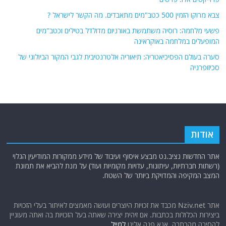
צבא מרוקו הזמין 500 כטב"מים מתאבדים. מה הקשר לישראל ?
פשעי מלחמה: רוסיה משתמשת באורניום מדולדל בטילים וכטב"מים
המופעלים במלחמה באוקראינה
סערה בעולם הפסיכיאטריה: תיאוריה אלטרנטיבית לגבי המקור הביולוגי של
סכיזופרניה
אודות
אתר החדשות נציב.נט מבצע איסוף ועיבוד של מידע ממקורות המודיעין הגלוי
(רשתות חברתיות, עיתונות, עדויות מקומיות ועוד) על מנת להביא את תמונת
המצב המקיפה והמדויקת ביותר של השטח.
אתר Nziv.net מכבד את זכויות היוצרים ועושה מאמצים לאיתור בעלי הזכויות
ביצירות הכלולות בכתבות. אם זיהית יצירה שאתה בעל הזכויות בה ואתה מעוניין
להסירה מהכתבה, אנא פנה אלינו
למייל