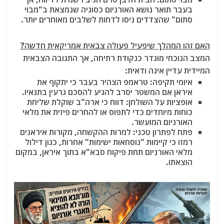
בעבר תואר נושא האורניום כסוגיה שנמצאת ב"מבוי
סתום" שהצדדים ניסו לדחות לשלבים מאוחרים יותר.
האם זהו המהלך שיפעיל פעולה צבאית אמריקאית חדשה?
המצב הנוכחי מוגדר כנקודת רתיחה, אך התגובה הצבאית
המיידית עדיין אינה ודאית:
איומי תקיפה: טראמפ הצהיר בעבר כי יתקוף את
איראן אם המשטר יסרב להגיע להסכם גרעין בתנאיו.
אופציות על השולחן: דווח כי ארה"ב שוקלת שליחת
כוחות מיוחדים כדי לתפוס או להחרים פיזית את מלאי
האורניום המועשר.
פתח לפתרון טכני: למרות ההקשחה, מקורות איראנים
רמזו כי קיימות "נוסחאות ישימות" אחרות, כגון דילול
מלאי האורניום תחת פיקוח סבא"א בתוך איראן, במקום
הוצאתו.