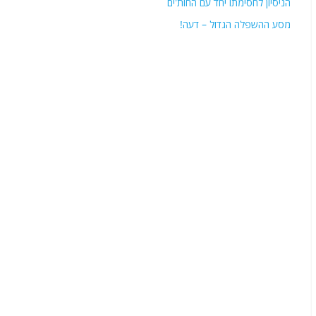
הניסיון לחסימתו יחד עם החות'ים
מסע ההשפלה הגדול – דעה!