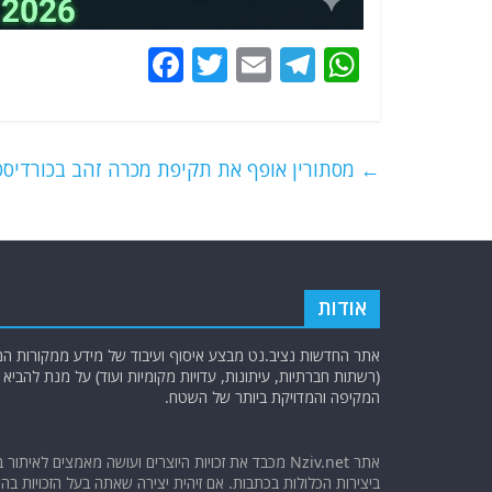
F
T
E
T
W
a
w
m
el
h
c
itt
ai
e
at
e
er
l
g
s
←
מסתורין אופף את תקיפת מכרה זהב בכורדיסט
b
ra
A
o
m
p
o
p
k
אודות
אתר החדשות נציב.נט מבצע איסוף ועיבוד של מידע ממקורות המוד
(רשתות חברתיות, עיתונות, עדויות מקומיות ועוד) על מנת להבי
המקיפה והמדויקת ביותר של השטח.
אתר Nziv.net מכבד את זכויות היוצרים ועושה מאמצים לאיתור 
ביצירות הכלולות בכתבות. אם זיהית יצירה שאתה בעל הזכויות בה ו