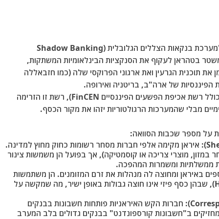
מתייחסת למערכת בנקאות הצללים הגלובלית (Shadow Banking
שטר בטהראן לעקוף את הסנקציות הבינלאומיות המשתקות,
ן את תוכנית הגרעין ואת ארגוני הפרוקסי שלה (כמו חזבאללה
ת הפיננסיות של ארה"ב, בריטניה ואירופה.
על פי דוחות רשמיים של משרד האוצר האמריקאי (כולל רשת אכיפת הפשעים הפיננסיים FinCEN), רשת זו הזרימה
מיים מבלי שהמערכות הרגולטוריות יזהו את מקור הכסף.
 על מספר שכבות הסוואה:
איראן מקימה אלפי חברות מסחר רשומות כחוק מחוץ למדינה.
ר במזון, מוצרי צריכה או קוסמטיקה), אך בפועל הן משמשות צינור
ות ממשלתיות ומשמרות המהפכה.
ים באיראן ומחוצה לה מנהלות את זרם המזומנים. הן משתמשות
, שבהן כסף פיזי אינו חוצה גבולות באופן ישיר, מה שמקשה על
חברות הקש האיראניות פותחות חשבונות בבנקים
 מחזיקים ב"חשבונות קורספונדנט" בבנקים גדולים בלב המערב