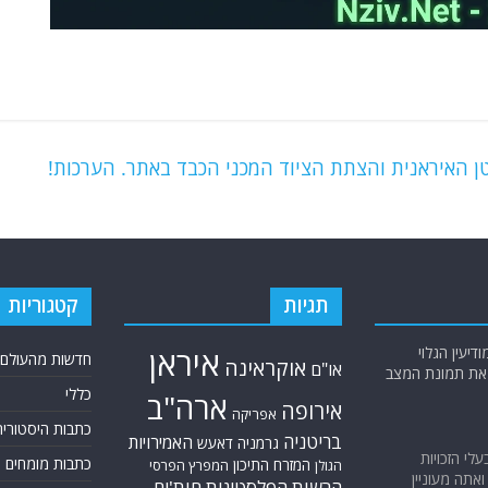
ן האיראנית והצתת הציוד המכני הכבד באתר. הערכות!
תגיות
קטגוריות
יעין הגלוי
איראן
חדשות מהעולם
אוקראינה
או"ם
א את תמונת המצב
כללי
ארה"ב
אירופה
אפריקה
כתבות היסטוריה
בריטניה
האמירויות
גרמניה
דאעש
בעלי הזכויות
כתבות מומחים
המזרח התיכון
המפרץ הפרסי
הגולן
אתה מעוניין
הרשות הפלסטינית
חות'ים