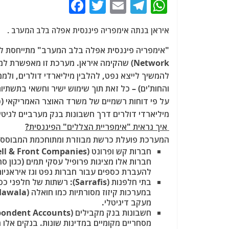
F
T
E
T
W
a
w
m
el
h
איראן בנתה אימפריה פיננסית אפלה בלב המערב .
c
itt
ai
e
at
e
er
l
g
s
"אימפריה פיננסית אפלה בלב המערב"
Network)
שהקימה איראן. מערכת זו מאפשרת למ
b
ra
A
להמשיך לייצא נפט, להלבין מיליארדי דולרים, ולממ
o
m
p
והחות'ים) – כל זאת תוך שימוש ישיר וחשאי בתשתיו
o
p
מיליארדי דולרים דרך חשבונות בנק מערביים לגיטי
k
איך נראית "אימפריית הצללים" הפיננסית?
המערכת פועלת כרשת מבוזרת ומתוחכמת המבוססת
חברות קש ופרונט (Shell & Front Companies):
חברות אלו מציגות פרופיל עסקי תמים (כגון סח
להעברת כספים עבור חברות נפט וגז איראני
בתי חלפנות (Sarrafis):
רשתות של חלפני כספ
במערכות קיזוז מסורתיות כמו חואלה (Hawala)
מעקב דיגיטלי.
חשבונות בנק מקבילים (Correspondent Accounts):
מסחריים מקומיים במדינות שונות. בנקים אלו