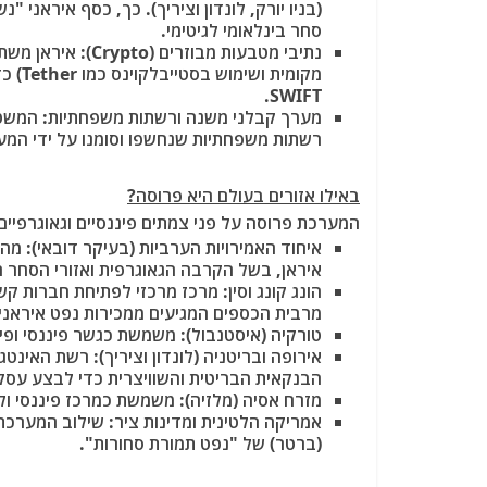
(בניו יורק, לונדון וציריך). כך, כסף איראני
סחר בינלאומי לגיטימי.
נתיבי מטבעות מבוזרים (Crypto):
איראן משתמ
מקומי
SWIFT.
מערך קבלני משנה ורשתות משפחתיות:
המשטר 
רשתות משפחתיות שנחשפו וסומנו על ידי המער
באילו אזורים בעולם היא פרוסה?
המערכת פרוסה על פני צמתים פיננסיים וגאוגרפיים
איחוד האמירויות הערביות (בעיקר דובאי):
מהו
איראן, בשל הקרבה הגאוגרפית ואזורי הסחר ה
הונג קונג וסין:
מרכז מרכזי לפתיחת חברות קש ו
מרבית הכספים המגיעים ממכירות נפט איראני 
טורקיה (איסטנבול):
משמשת כגשר פיננסי ופיז
אירופה ובריטניה (לונדון וציריך):
רשת האינטגר
הבנקאית הבריטית והשוויצרית כדי לבצע עסקאו
מזרח אסיה (מלזיה):
משמשת כמרכז פיננסי ולוג
אמריקה הלטינית ומדינות ציר:
שילוב המערכת ה
(ברטר) של "נפט תמורת סחורות".