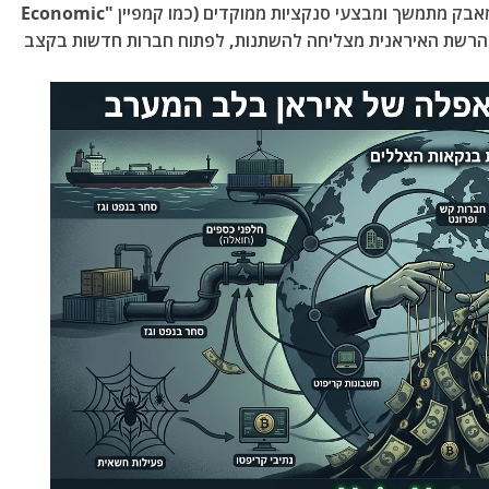
המערב (בראשות משרד האוצר האמריקאי) מנהל מאבק מתמשך ומבצעי סנקציות ממוקדים (כמו קמפיין "Economic
, אך הרשת האיראנית מצליחה להשתנות, לפתוח חברות חדשות בקצב