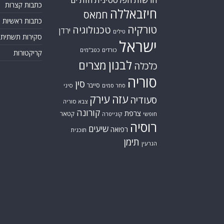
כתבות קצרות
חיזבאללה
חמאס
כתבות ראשיות
טורקיה
טכנולוגיה
ירדן
טילים
סקירות תשתית
ישראל
כורדים
כטב"מים
קריקטורות
לבנון
מצרים
כלכלה
סוריה
סין
סייבר
סיני
סחר סמים
עזה
עירק
סעודיה
צבא סוריה
קורונה
צרפת
קטאר
חופשי
קונייטרה
רוסיה
שיעים
רפואה
תוכנית
תימן
הגרעין