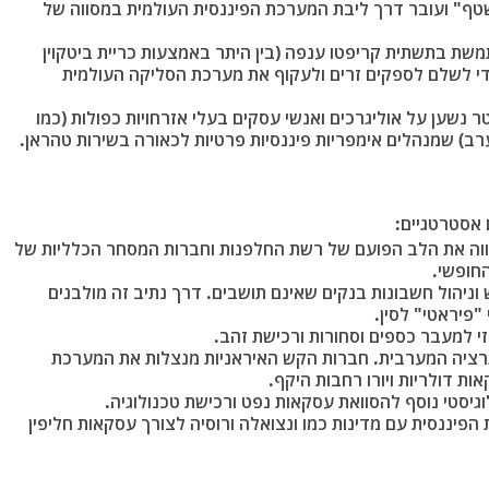
 "נשטף" ועובר דרך ליבת המערכת הפיננסית העולמית במסווה של
שת בתשתית קריפטו ענפה (בין היתר באמצעות כריית ביטקוין
ת ושימוש בסטייבלקוינס כמו Tether) כדי לשלם לספקים זרים ולעקוף את מערכת הסליקה העולמית
נשען על אוליגרכים ואנשי עסקים בעלי אזרחויות כפולות (כמו
ב) שמנהלים אימפריות פיננסיות פרטיות לכאורה בשירות טהראן.
 אסטרטגיים:
וה את הלב הפועם של רשת החלפנות וחברות המסחר הכלליות של
חופשי.
ניהול חשבונות בנקים שאינם תושבים. דרך נתיב זה מולבנים
"פיראטי" לסין.
י למעבר כספים וסחורות ורכישת זהב.
ציה המערבית. חברות הקש האיראניות מנצלות את המערכת
ת דולריות ויורו רחבות היקף.
יסטי נוסף להסוואת עסקאות נפט ורכישת טכנולוגיה.
פיננסית עם מדינות כמו ונצואלה ורוסיה לצורך עסקאות חליפין