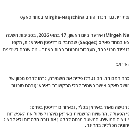
דיווחים מאיראן טוענים כי לאחרונה התרחשה תקיפה מסתורית נגד מכרה הזהב Mirgha-Naqschina במחוז סאקס
התקיפה במכרה הזהב מירגה-נאקשינה (Mirgeh Naqshineh) אירעה ביום ראשון, 17 במאי 2026, בסביבות השעה
חמישה אלמונים חדרו למתחם המכרה שנמצא במחוז סאקס (Saqqez) שבחבל כורדיסטן האיראנית, תקפו
ו ציוד מכני כבד, מערכות ומכונות רבות באתר – מה שגרם לשריפת
ירוע:
רה המבודד. הם נטרלו פיזית את השמירה, גרמו להרס מכוון של
ושל סאקס אישר רשמית לכלי התקשורת באיראן (ובהם סוכנות
רגישה מאוד באיראן בכלל, ובאזור כורדיסטן בפרט:
י הפעולה, הרשויות הרשמיות באיראן מיהרו לשלול את האפשרות
וזיציה חמושים. המשטר מנסה להקטין את גובה הלהבות ולא להציג
חונית הכללית במדינה.