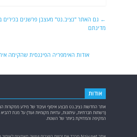
c
itt
ai
e
at
e
er
l
g
s
←
גם האתר "נציב.נט" מעצבן פרשנים בכירים ב
b
ra
A
מדינתם
o
m
p
o
p
אודות האימפריה הפיננסית שהקימה אי
k
אודות
אתר החדשות נציב.נט מבצע איסוף ועיבוד של מידע ממקורות המוד
(רשתות חברתיות, עיתונות, עדויות מקומיות ועוד) על מנת להבי
המקיפה והמדויקת ביותר של השטח.
אתר Nziv.net מכבד את זכויות היוצרים ועושה מאמצים לאיתור 