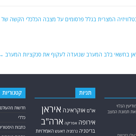
טלוויזיה המצרית בגלל פרסומים על מצבה הכלכלי הקשה של
ראן בחשאי בלב המערב שנועדה לעקוף את סנקציות המערב
→
תגיות
קטגוריות
יעין הגלוי
איראן
חדשות מהעולם
אוקראינה
או"ם
א את תמונת המצב
כללי
ארה"ב
אירופה
אפריקה
כתבות היסטוריה
בריטניה
האמירויות
גרמניה
דאעש
בעלי הזכויות