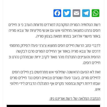
F
T
E
T
W
a
w
m
el
h
רשת הטלוויזיה הסורית המקורבת למורדים מדווחת הערב כי 3 חיילים
c
itt
ai
e
at
רוסים נהרגו כתוצאה מחילופי אש עם אנשי מיליציות של צבא סוריה
e
er
l
g
s
באזור מישורי אלראב במחוז חמאת בצפון סוריה.
b
ra
A
לדברי כתב הרשת חיילים רוסים ממוצא צ'צ'ני פעלו לסילוק מחסומי
o
m
p
דרכים של צבא סוריה באזור אך החיילים הסורים סרבו לבקשה
o
p
הרוסית והעניינים התגלגלו מהר מאוד לקרב יריות שבמהלכן נהרגו 3
חיילים רוסים.
k
זאת לא הפעם הראשונה שחילופי אש מתרחשים בין חיילים רוסים
לחיילים סורים. בעבר פעלו שוטרים צבאיים רוסים נגד חיילים סורים
שבזזו דירות ריקות ובמספר מקרים אף התגלגלו הדברים לידי חילופי
אש.
הכתבה המלאה של רשת אוריינט ניוז: