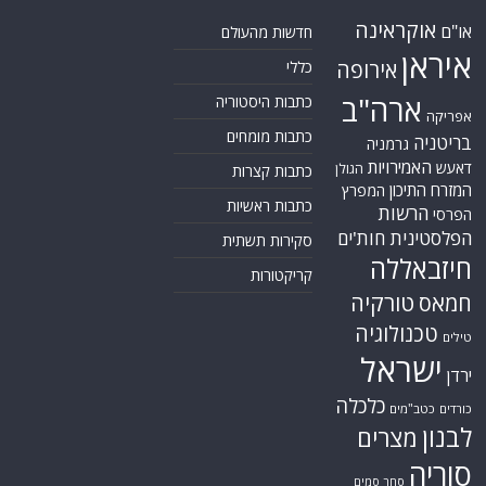
אוקראינה
או"ם
חדשות מהעולם
איראן
אירופה
כללי
ארה"ב
כתבות היסטוריה
אפריקה
כתבות מומחים
בריטניה
גרמניה
האמירויות
דאעש
הגולן
כתבות קצרות
המזרח התיכון
המפרץ
כתבות ראשיות
הרשות
הפרסי
הפלסטינית
חות'ים
סקירות תשתית
חיזבאללה
קריקטורות
טורקיה
חמאס
טכנולוגיה
טילים
ישראל
ירדן
כלכלה
כורדים
כטב"מים
לבנון
מצרים
סוריה
סחר סמים