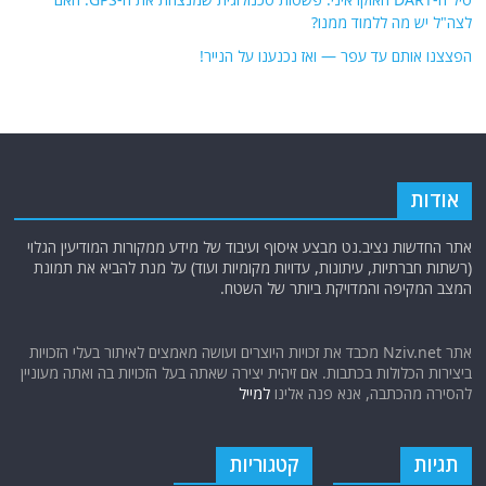
לצה"ל יש מה ללמוד ממנו?
הפצצנו אותם עד עפר — ואז נכנענו על הנייר!
אודות
אתר החדשות נציב.נט מבצע איסוף ועיבוד של מידע ממקורות המודיעין הגלוי
(רשתות חברתיות, עיתונות, עדויות מקומיות ועוד) על מנת להביא את תמונת
המצב המקיפה והמדויקת ביותר של השטח.
אתר Nziv.net מכבד את זכויות היוצרים ועושה מאמצים לאיתור בעלי הזכויות
ביצירות הכלולות בכתבות. אם זיהית יצירה שאתה בעל הזכויות בה ואתה מעוניין
להסירה מהכתבה, אנא פנה אלינו
למייל
תגיות
קטגוריות