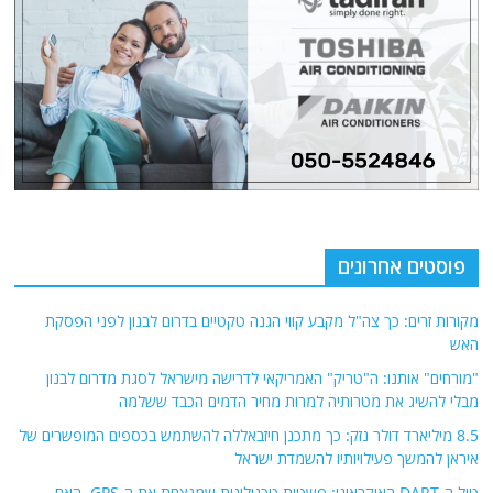
פוסטים אחרונים
מקורות זרים: כך צה"ל מקבע קווי הגנה טקטיים בדרום לבנון לפני הפסקת
האש
"מורחים" אותנו: ה"טריק" האמריקאי לדרישה מישראל לסגת מדרום לבנון
מבלי להשיג את מטרותיה למרות מחיר הדמים הכבד ששלמה
8.5 מיליארד דולר נזק: כך מתכנן חיזבאללה להשתמש בכספים המופשרים של
איראן להמשך פעילויותיו להשמדת ישראל
טיל ה-DART האוקראיני: פשטות טכנולוגית שמנצחת את ה-GPS. האם