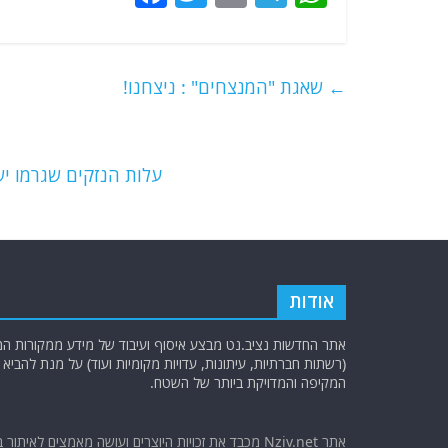
a
w
m
el
h
c
itt
ai
e
at
e
er
l
g
s
←
שאגת "המנצחים" : ניצחנו!
b
ra
A
o
m
p
o
p
עלות הנזקים שגרמו י
k
אודות
אתר החדשות נציב.נט מבצע איסוף ועיבוד של מידע ממקורות המוד
(רשתות חברתיות, עיתונות, עדויות מקומיות ועוד) על מנת להבי
המקיפה והמדויקת ביותר של השטח.
אתר Nziv.net מכבד את זכויות היוצרים ועושה מאמצים לאיתור 