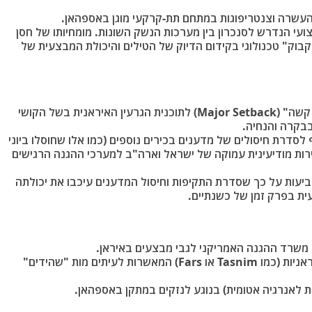
שרה וצנטריפוגות במתחם תת-קרקעי מוגן באספהאן.
עי הנדרש לסנכרון בין מערכות הנשק השונות. מומחיותו של חסן
וק" טכנולוגי בקידום הדיוק של הטילים והיכולת המבצעית של
חיסולו נחשב ל"מכה קשה" (Major Setback) לתוכנית הגרעין האיראנית בשל הקושי
בבקרה והנחיה.
סדרת חיסולים של מדענים בכירים נוספים (כמו אלו שחוסלו ביוני
שמעיד על חדירות מודיעינית עמוקה של ישראל וארה"ב למערכי ההגנה הרגישים
יעות על כך שסדרת התקיפות וחיסול המדענים עיכבו את יכולתה
ית בפרק זמן של כשנתיים.
משרד ההגנה האמריקני לגבי מבצעים באיראן.
אניות
(כמו Tasnim או Fars) המאשרות לעיתים מות "שהידים"
ת לאנרגיה אטומית) בנוגע לנזקים במתקן באספהאן.