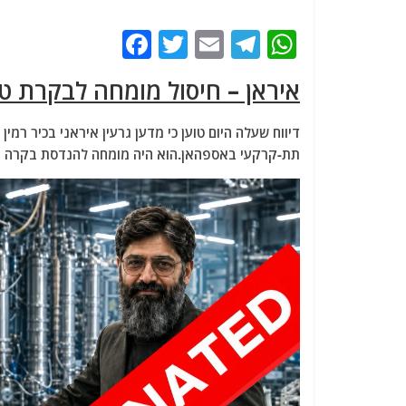
F
T
E
T
W
a
w
m
el
h
איראן – חיסול מומחה לבקרת טי
c
itt
ai
e
at
e
er
l
g
s
דיווח שעלה היום טוען כי מדען גרעין איראני בכיר ר
b
ra
A
תת-קרקעי באספהאן.הוא היה מומחה להנדסת בקרה הקש
o
m
p
o
p
k