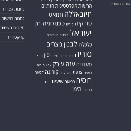
אתה מעוניין
הרשות הפלסטינית
חות'ים
כתבות קצרות
חיזבאללה
חמאס
כתבות ראשיות
טורקיה
טכנולוגיה
ירדן
טילים
סקירות תשתית
ישראל
כורדים
כטב"מים
קריקטורות
לבנון
מצרים
כלכלה
סוריה
סין
סייבר
סיני
סחר סמים
עזה
עירק
סעודיה
צבא סוריה
קורונה
צרפת
קטאר
חופשי
קונייטרה
רוסיה
שיעים
רפואה
תוכנית
תימן
הגרעין