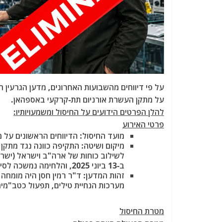
על פי דיווחים מהשבועות האחרונים, מדען הגרעין הא
על מתקן העשרת אורניום תת-קרקעי באספהאן.
להלן הפרטים הידועים על החיסול ומשמעויותיו:
פרטי האירוע
מועד החיסול:
הדיווחים הראשונים על מותו עלו ב-4
מיקום ושיטה:
התקיפה כוונה נגד מתקן
לשילוב כוחות של ארה"ב וישראל (ישר
ב-13 ביוני 2025, והלחימה נמשכה לסירוגין לתוך 2026).
זהות המדען:
ד"ר רמין חסן היה מומחה
מערכות הנחיית טילים, תפעול כטב"מים 
מטרת החיסול