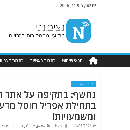
יום שני, מאי 11, 2026
Nziv.net
מודיעין
מהמקורות
הגלויים
תנאי שימוש
כתבות ראשיות
כתבות קצרות
כתבות קצרות
נחשף: בתקיפה על אתר הג
בתחילת אפריל חוסל מדען ט
ומשמעויות!
,
,
,
11/05/2026
Nziv
איראן
ארה"ב
המפרץ הפרסי