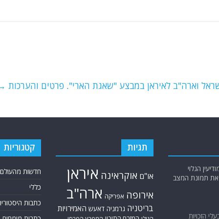
שראל וארה"ב לאיראן במבצע "שאגת הארי". פרטים והערכות
→
תגיות
קטגוריות
יעין הגלוי
איראן
חדשות מהעולם
אוקראינה
או"ם
א את תמונת המצב
כללי
ארה"ב
אירופה
אפריקה
כתבות היסטוריה
בריטניה
האמירויות
גרמניה
דאעש
בעלי הזכויות
כתבות מומחים
המזרח התיכון
הגולן
המפרץ הפרסי