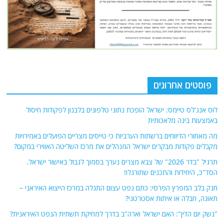
פוסטים אחרונים
לוס אנג'לס טיימס: ישראל הופכת נתוני טלפונים בלבנון לפקודות חיסול
באמצעות בינה מלאכותית
מה מאחורי הדיווחים ברשתות הערביות כי טייסים מצריים הפועלים באמירויות
מקבלים פקודות מבקרים ישראל המנהלים את מרכז השליטה האווירי במקום?
תרגיל "בדר 2026" של צבא מצרים נערך בסמוך לגבול באישור ישראל.
הסד"כ, היחידות והתכנים שתורגלו!
חנק בלב המפרץ הפרסי: כתם נפט עצום התגלה במרכז הייצוא האיראני –
תאונה, חבלה או איתות אסטרטגי?
"נשק יום הדין": האם ישראל וארה"ב בדרך למחיקת תשתית הנפט האיראנית?