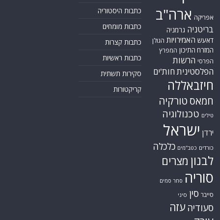
ארה"ב
כתבות היסטוריה
אפריקה
כתבות מומחים
בריטניה
גרמניה
האמירויות
דאעש
הגולן
כתבות קצרות
המזרח התיכון
המפרץ
כתבות ראשיות
הרשות
הפרסי
הפלסטינית
חות'ים
סקירות תשתית
חיזבאללה
קריקטורות
טורקיה
חמאס
טכנולוגיה
טילים
ישראל
ירדן
כלכלה
כורדים
כטב"מים
לבנון
מצרים
סוריה
סחר סמים
סין
סייבר
סיני
עזה
סעודיה