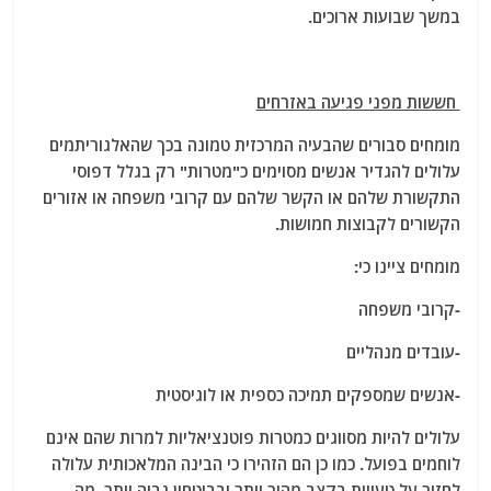
במשך שבועות ארוכים.
חששות מפני פגיעה באזרחים
מומחים סבורים שהבעיה המרכזית טמונה בכך שהאלגוריתמים
עלולים להגדיר אנשים מסוימים כ"מטרות" רק בגלל דפוסי
התקשורת שלהם או הקשר שלהם עם קרובי משפחה או אזורים
הקשורים לקבוצות חמושות.
מומחים ציינו כי:
-קרובי משפחה
-עובדים מנהליים
-אנשים שמספקים תמיכה כספית או לוגיסטית
עלולים להיות מסווגים כמטרות פוטנציאליות למרות שהם אינם
לוחמים בפועל. כמו כן הם הזהירו כי הבינה המלאכותית עלולה
לחזור על טעויות בקצב מהיר יותר ובביטחון גבוה יותר, מה