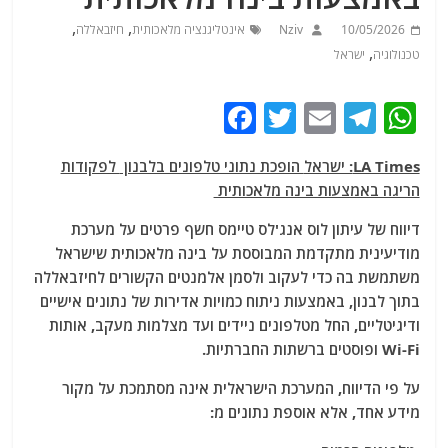
,
,
10/05/2026
Nziv
אינטליגנציה מלאכותית
חיזבאללה
,
טכנולוגיה
ישראל
F
T
E
T
W
a
w
m
el
h
LA Times: ישראל
הופכת נתוני טלפונים בלבנון
לפקודות
c
itt
ai
e
at
הריגה באמצעות בינה מלאכותית
e
er
l
g
s
דיווח של עיתון לוס אנג'לס טיימס חשף פרטים על מערכת
b
ra
A
מודיעינית מתקדמת המבוססת על בינה מלאכותית שישראל
o
m
p
משתמשת בה כדי לעקוב ולסמן אלמנטים הקשורים לחיזבאללה
o
p
בתוך לבנון, באמצעות ניתוח כמויות אדירות של נתונים אישיים
ודיגיטליים, החל מטלפונים ניידים ועד מצלמות מעקב, אותות
k
Wi-Fi ופוסטים ברשתות החברתיות.
על פי הדיווח, המערכת הישראלית אינה מסתמכת על מקור
מידע אחד, אלא אוספת נתונים מ: