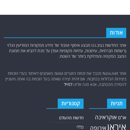
אודות
אתר החדשות נציב.נט מבצע איסוף ועיבוד של מידע ממקורות המודיעין הגלוי
(רשתות חברתיות, עיתונות, עדויות מקומיות ועוד) על מנת להביא את תמונת
המצב המקיפה והמדויקת ביותר של השטח.
אתר Nziv.net מכבד את זכויות היוצרים ועושה מאמצים לאיתור בעלי הזכויות
ביצירות הכלולות בכתבות. אם זיהית יצירה שאתה בעל הזכויות בה ואתה מעוניין
להסירה מהכתבה, אנא פנה אלינו
למייל
תגיות
קטגוריות
אוקראינה
או"ם
חדשות מהעולם
איראן
אירופה
כללי