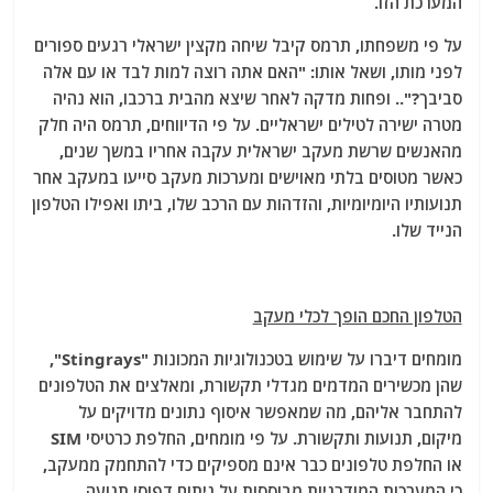
המערכת הזו.
על פי משפחתו, תרמס קיבל שיחה מקצין ישראלי רגעים ספורים
לפני מותו, ושאל אותו: "האם אתה רוצה למות לבד או עם אלה
סביבך?".. ופחות מדקה לאחר שיצא מהבית ברכבו, הוא נהיה
מטרה ישירה לטילים ישראליים. על פי הדיווחים, תרמס היה חלק
מהאנשים שרשת מעקב ישראלית עקבה אחריו במשך שנים,
כאשר מטוסים בלתי מאוישים ומערכות מעקב סייעו במעקב אחר
תנועותיו היומיומיות, והזדהות עם הרכב שלו, ביתו ואפילו הטלפון
הנייד שלו.
הטלפון החכם הופך לכלי מעקב
מומחים דיברו על שימוש בטכנולוגיות המכונות "Stingrays",
שהן מכשירים המדמים מגדלי תקשורת, ומאלצים את הטלפונים
להתחבר אליהם, מה שמאפשר איסוף נתונים מדויקים על
מיקום, תנועות ותקשורת. על פי מומחים, החלפת כרטיסי SIM
או החלפת טלפונים כבר אינם מספיקים כדי להתחמק ממעקב,
כי המערכות המודרניות מבוססות על ניתוח דפוסי תנועה,