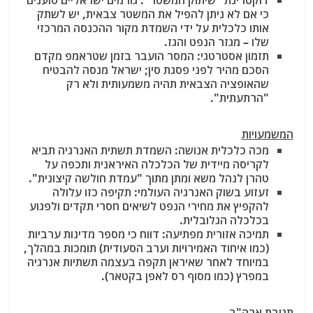
דוקטרינת "שיתוק המשטר": גורמים ישראליים טוענים
כי אם לא ניתן להפיל את המשטר צבאית, יש לשתק
אותו כלכלית על ידי השמדת מקור ההכנסה המרכזי
שלו – מגזר הנפט והגז.
תזמון אסטרטגי: המסר הועבר בזמן שטראמפ מקדם
הסכם מהיר לפני פסגת סין; ישראל מנסה להבטיח
שהאופציה הצבאית תהיה משמעותית ולא רק
"הרתעתית".
המשמעויות
מכה כלכלית אנושה: השמדת תשתית האנרגיה תביא
לקריסה מיידית של הכלכלה האיראנית ותכפה על
טהרן לנהל משא ומתן מתוך "עמדת חולשה קיצונית".
זעזוע בשוק האנרגיה העולמי: תקיפה כזו עלולה
להקפיץ את מחירי הנפט לשיאים חסרי תקדים ולפגוע
בכלכלה הגלובלית.
תמיכה אזורית מפתיעה: דווח כי מספר מדינות ערביות
(כמו איחוד האמירויות וערב הסעודית) תומכות במהלך,
במיוחד לאחר שאיראן תקפה בעצמה תשתיות אנרגיה
במפרץ (כמו מסוף רס לאפן בקטאר).
תגובת ארה"ב