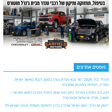
פוסטים אחרונים
תרגיל "בדר 2026" של צבא מצרים נערך בסמוך לגבול באישור ישראל.
הסד"כ, היחידות והתכנים שתורגלו!
חנק בלב המפרץ הפרסי: כתם נפט עצום התגלה במרכז הייצוא האיראני –
תאונה, חבלה או איתות אסטרטגי?
"נשק יום הדין": האם ישראל וארה"ב בדרך למחיקת תשתית הנפט האיראנית?