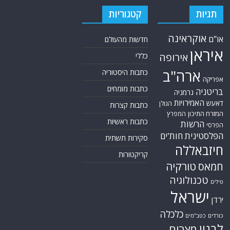
תגיות
קטגוריות
אוקראינה
או"ם
חדשות מהעולם
איראן
אירופה
כללי
ארה"ב
כתבות היסטוריה
אפריקה
כתבות מומחים
בריטניה
גרמניה
האמירויות
דאעש
הגולן
כתבות קצרות
המזרח התיכון
המפרץ
כתבות ראשיות
הרשות
הפרסי
הפלסטינית
חות'ים
סקירות תשתית
חיזבאללה
קריקטורות
טורקיה
חמאס
טכנולוגיה
טילים
ישראל
ירדן
כלכלה
כורדים
כטב"מים
לבנון
מצרים