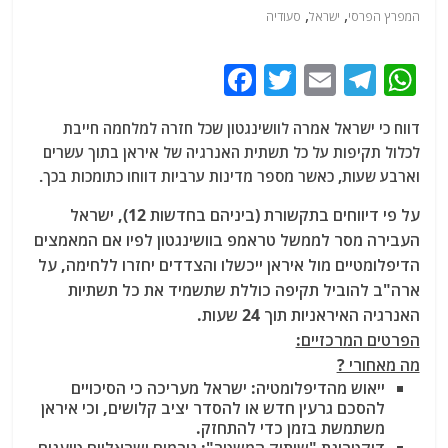
,
,
המפרץ הפרסי
ישראל
סעודיה
F
T
E
T
W
a
w
m
el
h
דווח כי ישראל אמרה לוושינגטון שכל חזרה למלחמה חייבת
c
itt
ai
e
at
לכלול תקיפות על כל תשתית האנרגיה של איראן בתוך עשרים
e
er
l
g
s
וארבע שעות, כאשר מספר מדינות ערביות דווחו כתומכות בכך.
b
ra
A
על פי דיווחים בתקשורת (ביניהם בחדשות 12), ישראל
o
m
p
העבירה מסר לממשל טראמפ בוושינגטון לפיו אם המאמצים
o
p
הדיפלומטיים מול איראן ייכשלו והצדדים יחזרו ללחימה, על
ארה"ב להוביל תקיפה כוללת שתשמיד את כל תשתיות
k
האנרגיה האיראניות תוך 24 שעות.
הפרטים המרכזיים:
מה מאחורי ?
ייאוש מהדיפלומטיה: ישראל מעריכה כי הסיכויים
להסכם גרעין חדש או להסדר יציב קלושים, וכי איראן
משתמשת בזמן כדי להתחזק.