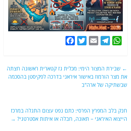
F
T
E
T
W
a
w
m
el
h
c
itt
ai
e
at
e
er
l
g
s
←
שבירת המצור הימי: מכלית גז קטארית ראשונה חצתה
b
ra
A
את מצר הורמוז באישור איראני בדרכה לפקיסטן בהסכמה
o
m
p
שבשתיקה של ארה"ב
o
p
k
חנק בלב המפרץ הפרסי: כתם נפט עצום התגלה במרכז
הייצוא האיראני – תאונה, חבלה או איתות אסטרטגי?
→