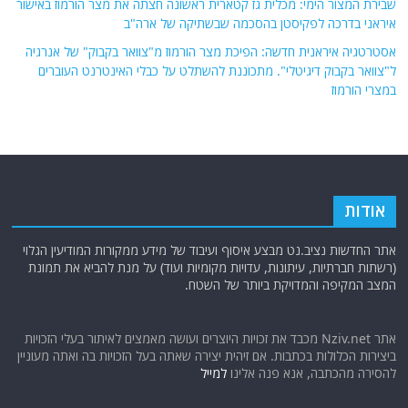
שבירת המצור הימי: מכלית גז קטארית ראשונה חצתה את מצר הורמוז באישור
איראני בדרכה לפקיסטן בהסכמה שבשתיקה של ארה"ב
אסטרטגיה איראנית חדשה: הפיכת מצר הורמוז מ"צוואר בקבוק" של אנרגיה
ל"צוואר בקבוק דיגיטלי". מתכוננת להשתלט על כבלי האינטרנט העוברים
במצרי הורמוז
אודות
אתר החדשות נציב.נט מבצע איסוף ועיבוד של מידע ממקורות המודיעין הגלוי
(רשתות חברתיות, עיתונות, עדויות מקומיות ועוד) על מנת להביא את תמונת
המצב המקיפה והמדויקת ביותר של השטח.
אתר Nziv.net מכבד את זכויות היוצרים ועושה מאמצים לאיתור בעלי הזכויות
ביצירות הכלולות בכתבות. אם זיהית יצירה שאתה בעל הזכויות בה ואתה מעוניין
להסירה מהכתבה, אנא פנה אלינו
למייל