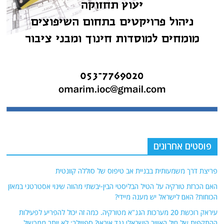
פוסטים אחרונים
פריצת דרך משמעותית בבניית אב טיפוס של סוללה קוונטית
האם הכרזת טורקיה על הטיל הבליסטי הבין-יבשתי מהווה שינוי אסטרטגי במאזן
הכוחות? האם לישראל יש מענה מיידי?
עיראק רוכשת 20 מערכות הגנ"א מטורקיה. כמה זה יכול להפריע לפעילות
ההתקפית של חיל האוויר הישראלי נגד איראן? ספויילר: לא יותר ממכשול