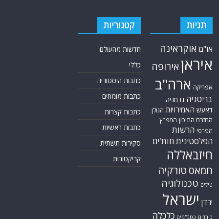
תגיות
קטגוריות
אוקראינה
או"ם
חדשות מהעולם
איראן
אירופה
כללי
ארה"ב
כתבות היסטוריה
אפריקה
כתבות מומחים
בריטניה
גרמניה
האמירויות
דאעש
הגולן
כתבות קצרות
המזרח התיכון
המפרץ
כתבות ראשיות
הרשות
הפרסי
הפלסטינית
חות'ים
סקירות תשתית
חיזבאללה
קריקטורות
טורקיה
חמאס
טכנולוגיה
טילים
ישראל
ירדן
כלכלה
כורדים
כטב"מים