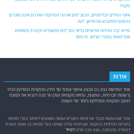
טקטי!
איומי הטילים הבליסטיים, הכטב"מים וארגוני הפרוקסי האירנים אינם מוזכרים
בהסכם המתגבש עם איראן. דעה
סירות קרב מהירות איראניות בליווי כטב"מים מתאבדים תקפו 3 משחתות
אמריקאיות במצרי הורמוז. פרטים!
אודות
אתר החדשות נציב.נט מבצע איסוף ועיבוד של מידע ממקורות המודיעין הגלוי
(רשתות חברתיות, עיתונות, עדויות מקומיות ועוד) על מנת להביא את תמונת
המצב המקיפה והמדויקת ביותר של השטח.
אתר Nziv.net מכבד את זכויות היוצרים ועושה מאמצים לאיתור בעלי הזכויות
ביצירות הכלולות בכתבות. אם זיהית יצירה שאתה בעל הזכויות בה ואתה מעוניין
להסירה מהכתבה, אנא פנה אלינו
למייל