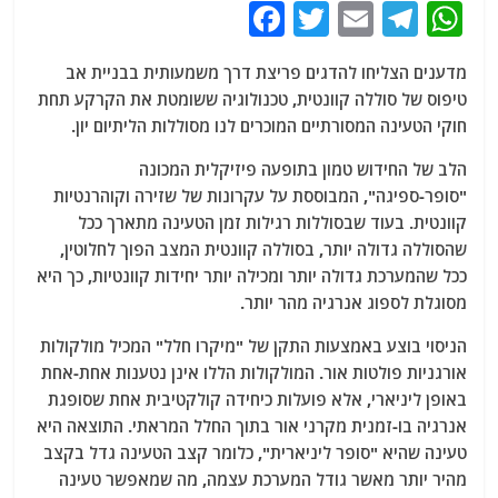
F
T
E
T
W
a
w
m
el
h
מדענים הצליחו להדגים פריצת דרך משמעותית בבניית אב
c
itt
ai
e
at
טיפוס של סוללה קוונטית, טכנולוגיה ששומטת את הקרקע תחת
e
er
l
g
s
חוקי הטעינה המסורתיים המוכרים לנו מסוללות הליתיום יון.
b
ra
A
הלב של החידוש טמון בתופעה פיזיקלית המכונה
o
m
p
"סופר-ספיגה", המבוססת על עקרונות של שזירה וקוהרנטיות
o
p
קוונטית. בעוד שבסוללות רגילות זמן הטעינה מתארך ככל
שהסוללה גדולה יותר, בסוללה קוונטית המצב הפוך לחלוטין,
k
ככל שהמערכת גדולה יותר ומכילה יותר יחידות קוונטיות, כך היא
מסוגלת לספוג אנרגיה מהר יותר.
הניסוי בוצע באמצעות התקן של "מיקרו חלל" המכיל מולקולות
אורגניות פולטות אור. המולקולות הללו אינן נטענות אחת-אחת
באופן ליניארי, אלא פועלות כיחידה קולקטיבית אחת שסופגת
אנרגיה בו-זמנית מקרני אור בתוך החלל המראתי. התוצאה היא
טעינה שהיא "סופר ליניארית", כלומר קצב הטעינה גדל בקצב
מהיר יותר מאשר גודל המערכת עצמה, מה שמאפשר טעינה