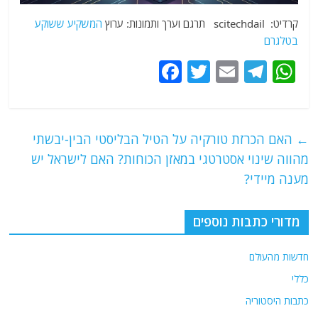
קרדיט: scitechdail תרגם וערך ותמונות: ערוץ
המשקיע ששוקע
בטלגרם
F
T
E
T
W
a
w
m
el
h
c
itt
ai
e
at
e
er
l
g
s
←
האם הכרזת טורקיה על הטיל הבליסטי הבין-יבשתי
b
ra
A
מהווה שינוי אסטרטגי במאזן הכוחות? האם לישראל יש
o
m
p
מענה מיידי?
o
p
מדורי כתבות נוספים
k
חדשות מהעולם
כללי
כתבות היסטוריה