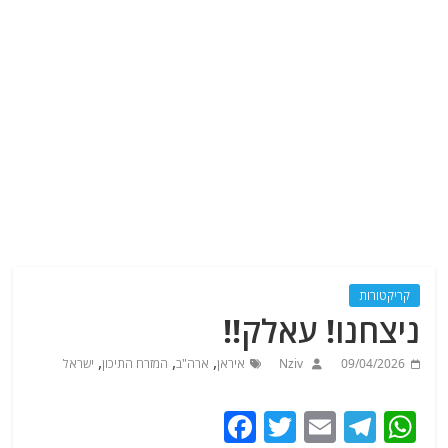
קריקטורות
ניצחנו! עאלק!!
,
,
,
09/04/2026
Nziv
איראן
ארה"ב
המזרח התיכון
ישראל
F
T
E
T
W