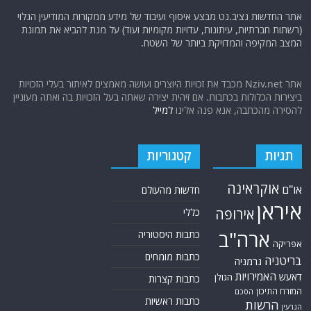
אתר החדשות נציב.נט מבצע איסוף ועיבוד של מידע ממקורות המודיעין הגלוי
(רשתות חברתיות, עיתונות, עדויות מקומיות ועוד) על מנת להביא את תמונת
המצב המקיפה והמדויקת ביותר של השטח.
אתר Nziv.net מכבד את זכויות היוצרים ועושה מאמצים לאיתור בעלי הזכויות
ביצירות הכלולות בכתבות. אם זיהית יצירה שאתה בעל הזכויות בה ואתה מעוניין
להסירה מהכתבה, אנא פנה אלינו
למייל
תגיות
קטגוריות
אוקראינה
או"ם
חדשות מהעולם
איראן
אירופה
כללי
ארה"ב
כתבות היסטוריה
אפריקה
כתבות מומחים
בריטניה
גרמניה
האמירויות
דאעש
הגולן
כתבות קצרות
המזרח התיכון
הסכם
כתבות ראשיות
הרשות
הגרעין