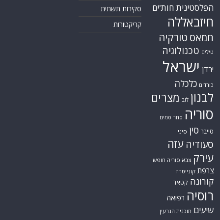
הפלסטינית
חות'ים
סקירות תשתית
חיזבאללה
קריקטורות
חמאס
טורקיה
טכנולוגיה
טילים
ישראל
ירדן
כלכלה
כורדים
לבנון
מצרים
לוב
סוריה
סחר סמים
סין
סייבר
סיני
עזה
סעודיה
עירק
צבא סוריה חופשי
צרפת
קונייטרה
קורונה
קטאר
רוסיה
רפואה
שיעים
תוכנית הגרעין