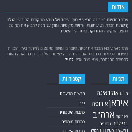
אודות
אתר החדשות נציב.נט מבצע איסוף ועיבוד של מידע ממקורות המודיעין הגלוי
(רשתות חברתיות, עיתונות, עדויות מקומיות ועוד) על מנת להביא את תמונת
המצב המקיפה והמדויקת ביותר של השטח.
אתר Nziv.net מכבד את זכויות היוצרים ועושה מאמצים לאיתור בעלי הזכויות
ביצירות הכלולות בכתבות. אם זיהית יצירה שאתה בעל הזכויות בה ואתה מעוניין
להסירה מהכתבה, אנא פנה אלינו
למייל
תגיות
קטגוריות
אוקראינה
או"ם
חדשות מהעולם
איראן
אירופה
כללי
ארה"ב
כתבות היסטוריה
אפריקה
כתבות מומחים
בריטניה
גרמניה
האמירויות
דאעש
הגולן
כתבות קצרות