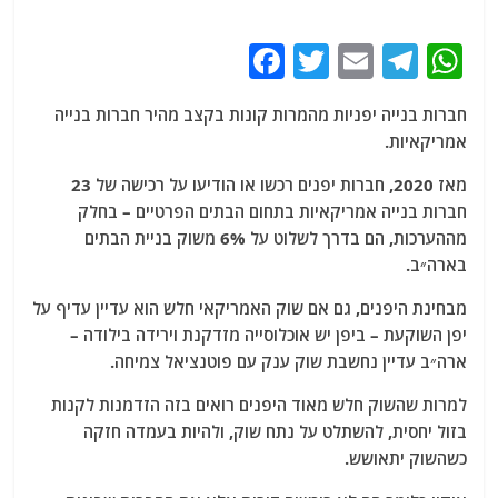
F
T
E
T
W
a
w
m
el
h
חברות בנייה יפניות מהמרות קונות בקצב מהיר חברות בנייה
c
itt
ai
e
at
אמריקאיות.
e
er
l
g
s
מאז 2020, חברות יפנים רכשו או הודיעו על רכישה של 23
b
ra
A
חברות בנייה אמריקאיות בתחום הבתים הפרטיים – בחלק
o
m
p
מההערכות, הם בדרך לשלוט על 6% משוק בניית הבתים
o
p
בארה״ב.
k
מבחינת היפנים, גם אם שוק האמריקאי חלש הוא עדיין עדיף על
יפן השוקעת – ביפן יש אוכלוסייה מזדקנת וירידה בילודה –
ארה״ב עדיין נחשבת שוק ענק עם פוטנציאל צמיחה.
למרות שהשוק חלש מאוד היפנים רואים בזה הזדמנות לקנות
בזול יחסית, להשתלט על נתח שוק, ולהיות בעמדה חזקה
כשהשוק יתאושש.