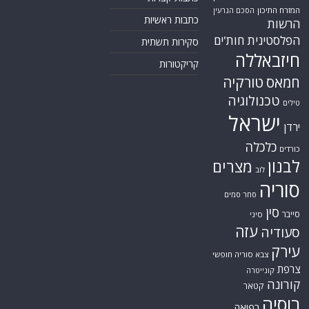
המזרח התיכון
הסכם הגרעין
כתבות ראשיות
הרשות
הפלסטינית
חות'ים
סקירות תשתית
חיזבאללה
קריקטורות
חמאס
טורקיה
טכנולוגיה
טילים
ישראל
ירדן
כלכלה
כורדים
לבנון
מצרים
לוב
סוריה
סחר סמים
סין
סייבר
סיני
עזה
סעודיה
עירק
צבא סוריה חופשי
צרפת
קונייטרה
קורונה
קטאר
רוסיה
רפואה