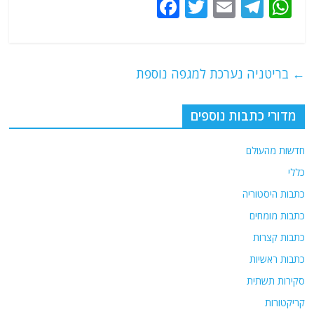
F
T
E
T
W
a
w
m
el
h
c
itt
ai
e
at
e
er
l
g
s
←
בריטניה נערכת למגפה נוספת
b
ra
A
o
m
p
מדורי כתבות נוספים
o
p
חדשות מהעולם
k
כללי
כתבות היסטוריה
כתבות מומחים
כתבות קצרות
כתבות ראשיות
סקירות תשתית
קריקטורות