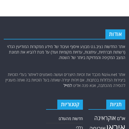
אודות
אתר החדשות נציב.נט מבצע איסוף ועיבוד של מידע ממקורות המודיעין הגלוי
(רשתות חברתיות, עיתונות, עדויות מקומיות ועוד) על מנת להביא את תמונת
המצב המקיפה והמדויקת ביותר של השטח.
אתר Nziv.net מכבד את זכויות היוצרים ועושה מאמצים לאיתור בעלי הזכויות
ביצירות הכלולות בכתבות. אם זיהית יצירה שאתה בעל הזכויות בה ואתה מעוניין
להסירה מהכתבה, אנא פנה אלינו
למייל
תגיות
קטגוריות
אוקראינה
או"ם
חדשות מהעולם
איראן
אירופה
כללי