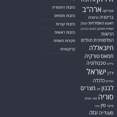
ארה"ב
כתבות היסטוריה
אפריקה
כתבות מומחים
בריטניה
גרמניה
האמירויות
דאעש
הגולן
כתבות קצרות
המזרח התיכון
הסכם הגרעין
כתבות ראשיות
הרשות
הפלסטינית
חות'ים
סקירות תשתית
חיזבאללה
קריקטורות
חמאס
טורקיה
טכנולוגיה
טילים
ישראל
ירדן
כלכלה
כורדים
לבנון
מצרים
לוב
סוריה
סחר סמים
סין
סייבר
סיני
עזה
סעודיה