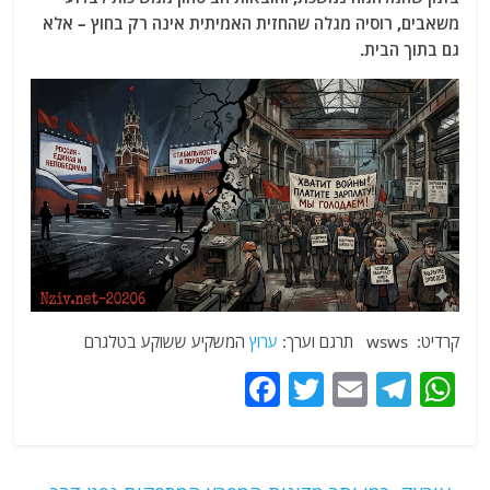
משאבים, רוסיה מגלה שהחזית האמיתית אינה רק בחוץ – אלא
גם בתוך הבית.
קרדיט: wsws תרגם וערך:
ערוץ
המשקיע ששוקע בטלגרם
F
T
E
T
W
a
w
m
el
h
c
itt
ai
e
at