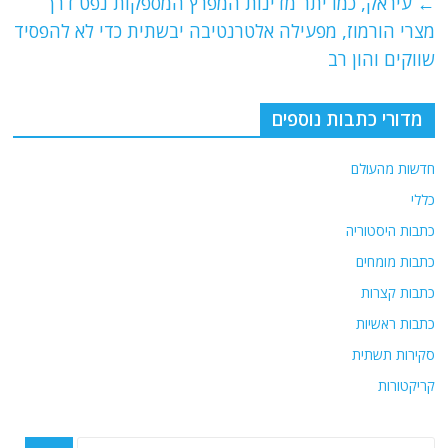
e
er
l
g
s
←
עיראק, כמו יתר מדינות המפרץ המספקות נפט דרך
b
ra
A
מצרי הורמוז, מפעילה אלטרנטיבה יבשתית כדי לא להפסיד
o
m
p
שווקים והון רב
o
p
מדורי כתבות נוספים
k
חדשות מהעולם
כללי
כתבות היסטוריה
כתבות מומחים
כתבות קצרות
כתבות ראשיות
סקירות תשתית
קריקטורות