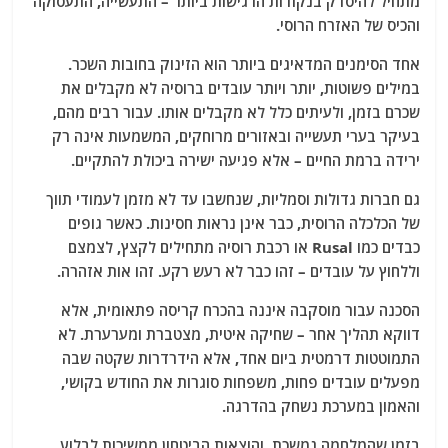
מתחיל להיסדק בנקודות הרגישות ביותר – התעשייה, התעסוקה
והכיס של האזרח הרוסי.
אחד הסימנים המדאיגים ביותר הוא הזינוק בחובות השכר.
במילים פשוטות, יותר ויותר עובדים ברוסיה לא מקבלים את
שכרם בזמן, ולעיתים כלל לא מקבלים אותו. עבור רבים מהם,
בעיקר בערי תעשייה ובאזורים מרוחקים, המשמעות אינה רק
ירידה ברמת החיים – אלא פגיעה ישירה ביכולת להתקיים.
גם חברות גדולות וסמליות, שנחשבו עד לא מזמן לעמודי תווך
של הכלכלה הרוסית, כבר אינן נראות חסינות. כאשר גופים
כבדים כמו Rusal או רכבת רוסיה מתחילים לקצץ, לצמצם
וללחוץ על עובדים – זהו כבר לא רעש רקע. זהו אות אזהרה.
הסכנה עבור מוסקבה איננה בהכרח קריסה פתאומית, אלא
דווקא תהליך אחר – שחיקה איטית, מצטברת ומערערת. לא
התמוטטות דרמטית ביום אחד, אלא הידרדרות שקטה שבה
מפעלים עובדים פחות, משפחות סוגרות את החודש בקושי,
והאמון במערכת נשחק בהדרגה.
בזמן שהמלחמה נמשכת, והוצאות הביטחון ממשיכות לבלוע