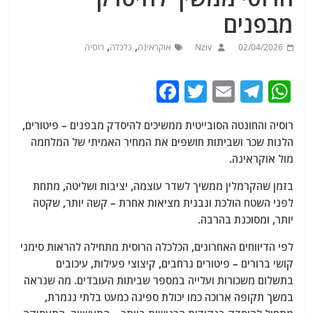
מבפנים
,
,
02/04/2026
Nziv
אוקראינה
כלכלה
רוסיה
F
T
E
T
W
a
w
m
el
h
רוסיה והחונטה הסובייטית ממשיכים להיסדק מבפנים – פיטורים,
c
itt
ai
e
at
הלנות שכר ושביתות חושפים את המחיר האמיתי של המלחמה
e
er
l
g
s
מול אוקראינה.
b
ra
A
בזמן שהקרמלין ממשיך לשדר עוצמה, יציבות ושליטה, מתחת
o
m
p
לפני השטח הולכת ונבנית מציאות אחרת – קשה יותר, שקטה
o
p
יותר, ומסוכנת בהרבה.
k
לפי הדיווחים האחרונים, הכלכלה הרוסית מתחילה להראות סימני
קושי ברורים – פיטורים נרחבים, קיצוצי פעילות, עיכובים
בתשלום משכורות ועלייה במספר שביתות העובדים. מה שנראה
במשך תקופה ארוכה כמו יכולת ספיגה כמעט בלתי נגמרת,