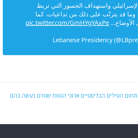
الإسرائيلي واستهداف الجسور التي تربط
، وما قد يترتّب على ذلك من تداعيات. كما
 الأوضاع…
pic.twitter.com/GmHYgYAxPe
בתחום הטילים הבליסטיים ארוכי הטווח שטרם נעשה בהם