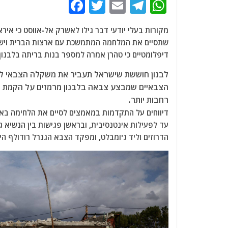
F
T
E
T
W
a
w
m
el
h
מקורות
בעלי יודעי דבר גילו לאשרק אל-אווסט כי אירא
c
itt
ai
e
at
שתסיים את המלחמה המתמשכת עם ארצות הברית וישראל
e
er
l
g
s
דיפלומטיים כי טהרן אמרה למספר בנות בריתה בלבנון 
b
ra
A
לבנון חוששת שישראל תעביר את משקלה הצבאי ללב
o
m
p
הצבאיים שמבצע צבאה בלבנון מרמזים על הקמת "ר
o
p
רחבות יותר.
דיווחים על התקדמות במאמצים לסיים את הלחימה באירא
k
עד לפעילות אינטנסיבית, ובראשן פגישות בין הנשיא ג
הדרוזים וליד ג'ומבלט, ומפקד הצבא הגנרל רודולף היי