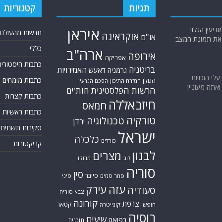
תגיות
קטגוריות
יעין הגלוי
איראן
חדשות מהעולם
אוקראינה
או"ם
א את תמונת המצב
כללי
ארה"ב
אירופה
אפריקה
כתבות היסטוריה
בריטניה
האמירויות
גרמניה
דאעש
בעלי הזכויות
כתבות מומחים
הגולן
המזרח התיכון
הסכם הגרעין
אתה מעוניין
הרשות הפלסטינית
חות'ים
כתבות קצרות
חיזבאללה
חמאס
כתבות ראשיות
טורקיה
טכנולוגיה
ירדן
סקירות תשתית
ישראל
כלכלה
כורדים
קריקטורות
לבנון
מצרים
לוב
מרוקו
סוריה
סין
סייבר
סחר סמים
סיני
עזה
עירק
סעודיה
צבא סוריה
קורונה
צרפת
קטאר
חופשי
קונייטרה
רוסיה
שיעים
רפואה
תוכנית