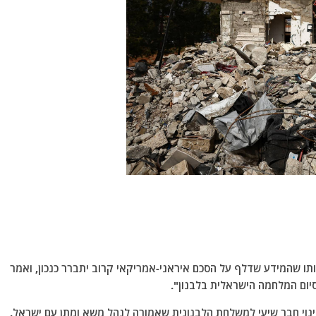
תו שהמידע שדלף על הסכם איראני-אמריקאי קרוב יתברר כנכון, ואמר
יום המלחמה הישראלית בלבנון".
נוי חבר שיעי למשלחת הלבנונית שאמורה לנהל משא ומתן עם ישראל,