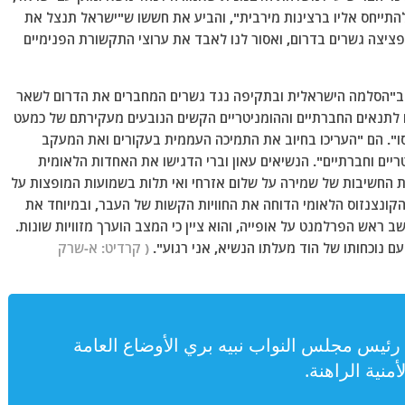
התייחס אליו ברצינות מירבית", והביע את חששו ש"ישראל תנצל את
פציצה גשרים בדרום, ואסור לנו לאבד את ערוצי התקשורת הפנימיים
ו ב"הסלמה הישראלית ובתקיפה נגד גשרים המחברים את הדרום לשאר
ם לתנאים החברתיים וההומניטריים הקשים הנובעים מעקירתם של כמעט
רסו". הם "העריכו בחיוב את התמיכה העממית בעקורים ואת המעקב
ריים וחברתיים". הנשיאים עאון וברי הדגישו את האחדות הלאומית
את החשיבות של שמירה על שלום אזרחי ואי תלות בשמועות המופצות על
 הקונצנזוס הלאומי הדוחה את החוויות הקשות של העבר, ובמיוחד את
ראש הפרלמנט על אופייה, והוא ציין כי המצב הוערך מזוויות שונות.
ם נוכחותו של הוד מעלתו הנשיא, אני רגוע".
( קרדיט: א-שרק
يس مجلس النواب نبيه بري الأوضاع العامة
منية الراهنة.