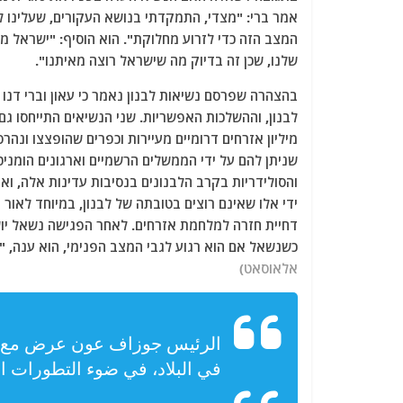
אמר ברי: "מצדי, התמקדתי בנושא העקורים, שעלינו ל
המצב הזה כדי לזרוע מחלוקת". הוא הוסיף: "ישראל מ
שלנו, שכן זה בדיוק מה שישראל רוצה מאיתנו".
בהצהרה שפרסם נשיאות לבנון נאמר כי עאון וברי דנ
לבנון, וההשלכות האפשריות. שני הנשיאים התייחסו ג
מיליון אזרחים דרומיים מעיירות וכפרים שהופצצו ונה
שניתן להם על ידי הממשלים הרשמיים וארגונים הומניט
והסולידריות בקרב הלבנונים בנסיבות עדינות אלה, ו
ידי אלו שאינם רוצים בטובתה של לבנון, במיוחד לאור
דחיית חזרה למלחמת אזרחים. לאחר הפגישה נשאל יושב 
כשנשאל אם הוא רגוע לגבי המצב הפנימי, הוא ענה, "ע
אלאוסאט)
الرئيس جوزاف عون عرض مع رئ
في البلاد، في ضوء التطورات الأ