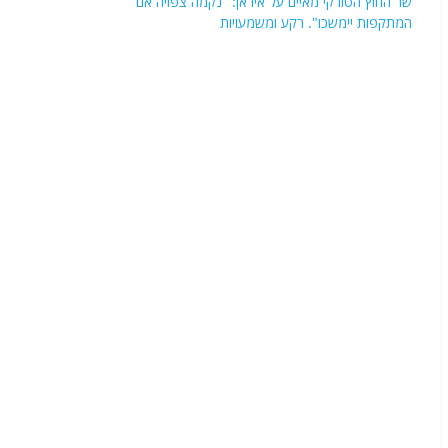
שר החוץ הטורקי מאיים על איראן: "נקמה צפויה אם
המתקפות יימשכו". רקע ומשמעויות