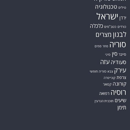
טכנולוגיה
טילים
ישראל
ירדן
כלכלה
כורדים
כטב"מים
לבנון
מצרים
סוריה
סחר סמים
סין
סייבר
סיני
עזה
סעודיה
עירק
צבא סוריה חופשי
צרפת
קונייטרה
קורונה
קטאר
רוסיה
רפואה
שיעים
תוכנית הגרעין
תימן