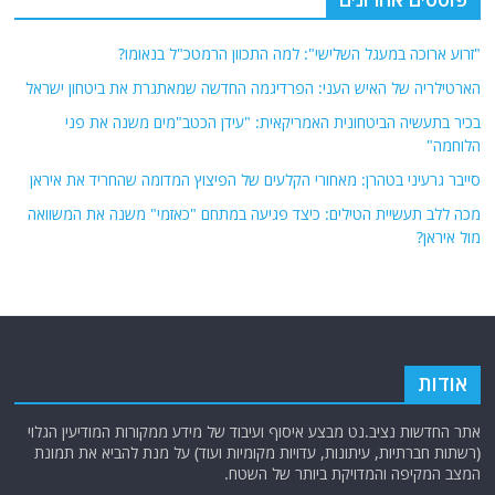
"זרוע ארוכה במעגל השלישי": למה התכוון הרמטכ"ל בנאומו?
הארטילריה של האיש העני: הפרדיגמה החדשה שמאתגרת את ביטחון ישראל
בכיר בתעשיה הביטחונית האמריקאית: "עידן הכטב"מים משנה את פני
הלוחמה"
סייבר גרעיני בטהרן: מאחורי הקלעים של הפיצוץ המדומה שהחריד את איראן
מכה ללב תעשיית הטילים: כיצד פגיעה במתחם "כאזמי" משנה את המשוואה
מול איראן?
אודות
אתר החדשות נציב.נט מבצע איסוף ועיבוד של מידע ממקורות המודיעין הגלוי
(רשתות חברתיות, עיתונות, עדויות מקומיות ועוד) על מנת להביא את תמונת
המצב המקיפה והמדויקת ביותר של השטח.