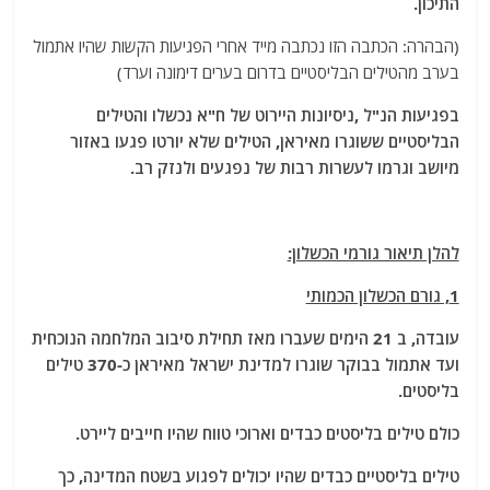
התיכון.
(הבהרה: הכתבה הזו נכתבה מייד אחרי הפגיעות הקשות שהיו אתמול
בערב מהטילים הבליסטיים בדרום בערים דימונה וערד)
בפגיעות הנ"ל ,ניסיונות היירוט של ח"א נכשלו והטילים
הבליסטיים ששוגרו מאיראן, הטילים שלא יורטו פגעו באזור
מיושב וגרמו לעשרות רבות של נפגעים ולנזק רב.
להלן תיאור גורמי הכשלון:
1, גורם הכשלון הכמותי
עובדה, ב 21 הימים שעברו מאז תחילת סיבוב המלחמה הנוכחית
ועד אתמול בבוקר שוגרו למדינת ישראל מאיראן כ-370 טילים
בליסטים.
כולם טילים בליסטים כבדים וארוכי טווח שהיו חייבים ליירט.
טילים בליסטיים כבדים שהיו יכולים לפגוע בשטח המדינה, כך