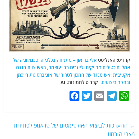
קרדיט: האנליסט
אלי בר און – מתמחה בכלכלה, טכנולוגיה של
אמל”ח כטילים מדויקים ולייזרים רבי עוצמה, ראש צוות הגנה
אקטיבית ואש מנגד של המכון לטרור של אוניברסיטת רייכמן
ובחקר ביצועים.
קרדיט לתמונות: AI
F
T
E
T
W
a
w
m
el
h
c
itt
ai
e
at
e
er
l
g
s
←
ההערכות לביצוע האולטימטום של טראמפ לפתיחת
b
ra
A
מצרי הורמוז