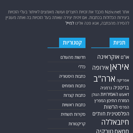
אתר Nziv.net מכבד את זכויות היוצרים ועושה מאמצים לאיתור בעלי הזכויות
ביצירות הכלולות בכתבות. אם זיהית יצירה שאתה בעל הזכויות בה ואתה מעוניין
להסירה מהכתבה, אנא פנה אלינו
למייל
תגיות
קטגוריות
אוקראינה
או"ם
חדשות מהעולם
איראן
אירופה
כללי
ארה"ב
כתבות היסטוריה
אפריקה
כתבות מומחים
בריטניה
גרמניה
האמירויות
דאעש
הגולן
כתבות קצרות
המזרח התיכון
המפרץ
כתבות ראשיות
הרשות
הפרסי
הפלסטינית
חות'ים
סקירות תשתית
חיזבאללה
קריקטורות
טורקיה
חמאס