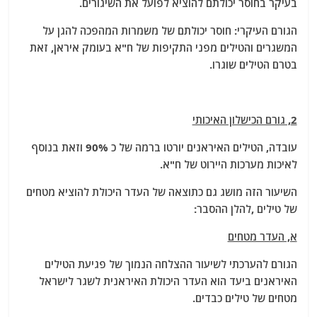
בעיקר בחוסר יכולתם להוציא לפועל את השיגורים.
הגורם העיקרי: חוסר יכולתם של משמרות המהפכה להגן על
המשגרים והטילים מפני התקיפות של ח"א בעומק איראן, זאת
בטרם הטילים שוגרו.
2, גורם הכישלון האיכותי
עובדה, הטילים האיראנים יורטו ברמה של כ 90% וזאת בנוסף
לאיכות מערכות היירוט של ח"א.
השיעור הזה מושג גם כתוצאה של העדר היכולת להוציא מטחים
של טילים ,להלן ההסבר:
א, העדר מטחים
הגורם להערכתי לשיעור ההצלחה הנמוך של פגיעת הטילים
האיראנים ביעד הוא העדר היכולת האיראנית לשגר לישראל
מטחים של טילים כבדים.