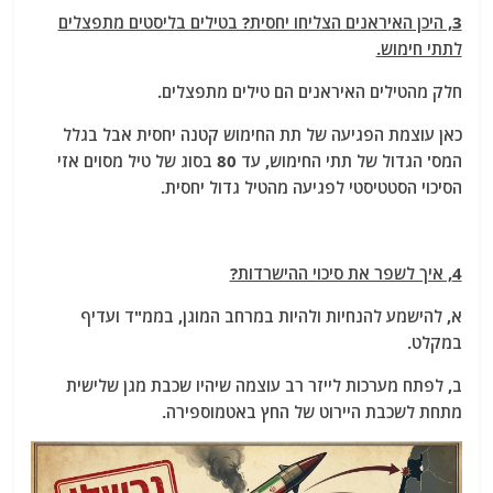
3, היכן האיראנים הצליחו יחסית? בטילים בליסטים מתפצלים
לתתי חימוש.
חלק מהטילים האיראנים הם טילים מתפצלים.
כאן עוצמת הפגיעה של תת החימוש קטנה יחסית אבל בגלל
המס' הגדול של תתי החימוש, עד 80 בסוג של טיל מסוים אזי
הסיכוי הסטטיסטי לפגיעה מהטיל גדול יחסית.
4, איך לשפר את סיכוי ההישרדות?
א, להישמע להנחיות ולהיות במרחב המוגן, בממ"ד ועדיף
במקלט.
ב, לפתח מערכות לייזר רב עוצמה שיהיו שכבת מגן שלישית
מתחת לשכבת היירוט של החץ באטמוספירה.