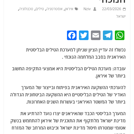
,
,
,
,
22/03/2026
Nziv
איראן
אסטרטגיה
טילים
טכנולוגיה
ישראל
F
T
E
T
W
a
w
m
el
h
נכשל! זה עדיין הציון שניתן למערכת הטילים הבליסטית
c
itt
ai
e
at
האיראנית בסבב המלחמה הנוכחי .
e
er
l
g
s
עובדה: מערכת הטילים הבליסטית היא אמצעי התקיפה החשוב
b
ra
A
ביותר של איראן.
o
m
p
להערכתי ההשקעה האיראנית בפיתוח ובייצור של המערך
o
p
האדיר של הטילים הבליסטיים היא ההשקעה הביטחונית הגדולה
k
ביותר של המשטר האיראני בעשרות השנים האחרונות.
המערך הבליסטי הכבד שהאיראנים יצרו נועד להרתיע את
מדינת ישראל מלתקוף את התוכנית של איראן להתחמש בנשק
אטומי שמטרתו חיסול מדינת ישראל וכיבוש המרחב של המזרח