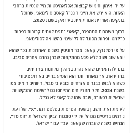
על ידי אימון וחימוש קבוצות אסלאמיסטיות מיליטנטיות ברחבי
האזור. הוא ירש את מייג'ור גנרל קאסם סולימאני, שחוסל
בתקיפה אווירית אמריקאית בעיראק בשנת 2020.
בתוך משמרות המהפכה, קאאני נתפס לעתים קרובות כפחות
כריזמטי ופחות מסוגל לחולל שינוי בהשוואה לסולימאני.
על פי הטלגרף, קאאני צבר מוניטין בשנים האחרונות בכך שהוא
יוצא שוב ושוב ללא פגע מהתקפות שבהן נהרגו אחרים סביבו.
בתחילה האמינו שהוא נהרג במהלך מלחמת 12 הימים
בחזייראת, אך מאוחר יותר הוא הופיע בחיים באירוע ציבורי
כשהוא לבוש בבגדים אזרחיים וכובע בייסבול. דיווחים דומים צפו
בשנת 2024. חלק מהדיווחים התייחסו גם לרשימת התנקשויות
ישראלית לכאורה, שבה שמו של קאני לא נכלל.
לעומת זאת, חשבון בשפה הפרסית בפלטפורמת "X", שלדעת
גורמים בריטיים מנוהל על ידי סוכנות הביון הישראלית "המוסד",
הכחיש בשנה שעברה שקאאני עבד עבור ישראל.