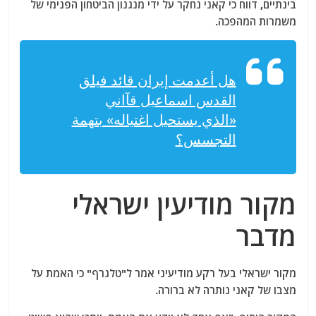
בינתיים, דווח כי קאני נחקר על ידי מנגנון הביטחון הפנימי של
משמרות המהפכה.
هل أعدمت إيران قائد فيلق
القدس اسماعيل قآاني
«الذي يستحيل اغتياله» بتهمة
التجسس؟
מקור מודיעין ישראלי
מדבר
מקור ישראלי בעל רקע מודיעיני אמר ל"טלגרף" כי האמת על
מצבו של קאני נותרה לא ברורה.