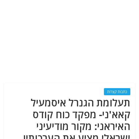
כתבות קצרות
תעלומת הגנרל איסמעיל
קאא'ני- מפקד כוח קודס
האיראני: מקור מודיעיני
ישראלי מציע את הערכותיו