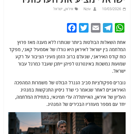
,
10/03/2026
Nziv
איראן
ישראל
F
T
E
T
W
a
w
m
el
h
אחת השאלות הבולטות ביותר שנותרו ללא מענה מאז פרוץ
c
itt
ai
e
at
המלחמה בין ישראל לאיראן היא גורלו של אסמעיל קאני, מפקד
e
er
l
g
s
כוח קודס האיראני, שנעלם ברוב הזמן מעיני הציבור על רקע
b
ra
A
שמועות נמשכות באינטרנט לפיהן ייתכן שעבד כמרגל עבור
ישראל.
o
m
p
o
p
גוברים ספקולציות סביב הגנרל הבולט של משמרות המהפכה
האיראניים לאחר שנאמר כי שרד ניסיון התנקשות במנהיג
k
העליון של איראן, האייתוללה עלי חמינאי, בתחילת המלחמה,
יחד עם מספר מעוזריו הבכירים של המנהיג.