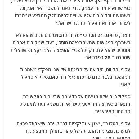
המקור הוסיף: "אף אחד לא יודע את האמת. ייתכן שהוא פשוט,
כפי שהוא אומר על עצמו, גנרל נאמן למשטר האיראני, וכל
השמועות והדיבורים עליו עשויים להיות חלק ממבצע שמטרתו
לערער אותו ואת פעולותיו נגד ישראל."
מצדו, פראנס 24 מסר כי "מקורות מסוימים טוענים שהוא לא
השתתף בפגישות שמשתתפיהם חוסלו, בעוד שמקורות אחרים
אומרים שהוא עזב דקות לפני" ההפצצה האמריקאית-ישראלית
שהחלה ב-28 בפברואר.
על פי הדיווח, הידיעה על הריגתם של שני מפקדי משמרות
המהפכה בלבד טרם פורסמה: עלירזה טאנגסירי ואיסמעיל
קאני.
ספקולציות אלה מגיעות על רקע מה שדיווחים בתקשורת
מתארים כפריצה מודיעינית ישראלית משמעותית למערכת
הביטחון האיראנית.
על פי הטלגרף, ישנן אינדיקציות לכך שייתכן שישראל פרצה
למערכת מצלמות התנועה של טהרן במהלך המבצע נגד
חמינאי.
(אלג'נובייה)