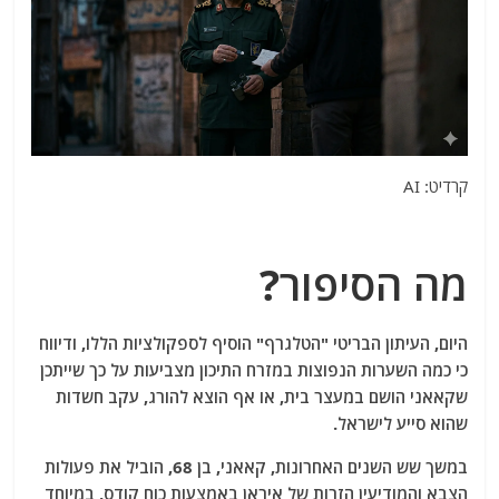
קרדיט: AI
מה הסיפור?
היום, העיתון הבריטי "הטלגרף" הוסיף לספקולציות הללו, ודיווח
כי כמה השערות הנפוצות במזרח התיכון מצביעות על כך שייתכן
שקאאני הושם במעצר בית, או אף הוצא להורג, עקב חשדות
שהוא סייע לישראל.
במשך שש השנים האחרונות, קאאני, בן 68, הוביל את פעולות
הצבא והמודיעין הזרות של איראן באמצעות כוח קודס, במיוחד