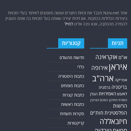
אתר Nziv.net מכבד את זכויות היוצרים ועושה מאמצים לאיתור בעלי הזכויות
ירות הכלולות בכתבות. אם זיהית יצירה שאתה בעל הזכויות בה ואתה מעוניין
ירה מהכתבה, אנא פנה אלינו
למייל
גיות
קטגוריות
אוקראינה
"ם
חדשות מהעולם
ראן
אירופה
כללי
ארה"ב
כתבות היסטוריה
יקה
כתבות מומחים
יטניה
גרמניה
האמירויות
עש
הגולן
כתבות קצרות
רח התיכון
הסכם הגרעין
כתבות ראשיות
שות
לסטינית
חות'ים
סקירות תשתית
זבאללה
קריקטורות
אס
טורקיה