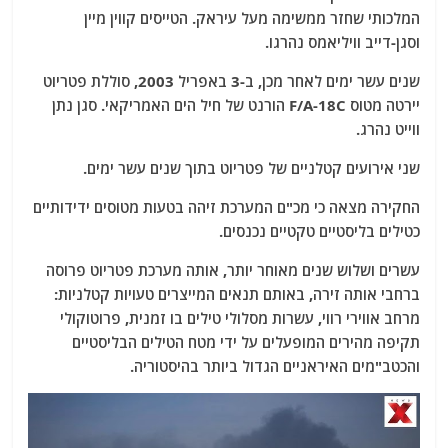
המלכותי שחזר ממשימה מעל עיראק. הטייסים קווין מיין
וסגן-דייב וויליאמס נהרגו.
שנים עשר ימים לאחר מכן, ב-3 באפריל 2003, סוללת פטריוט
יירטה מטוס F/A-18C הורנט של חיל הים האמריקאי. סגן נתן
ווייט נהרג.
שני אירועים קטלניים של פטריוט בתוך שנים עשר ימים.
החקירה מצאה כי מכ"ם המערכת זיהה בטעות מטוסים ידידותיים
כטילים בליסטיים טקטיים נכנסים.
עשרים ושלוש שנים מאוחר יותר, אותה מערכת פטריוט פרוסה
ברחבי אותה זירה, באותם תנאים המייצרים טעויות קטלניות:
מרחב אווירי רווי, עשרות מסלולי טילים בו זמנית, פרוטוקולי
תקיפה מהירים המופעלים על ידי מטח הטילים הבליסטיים
והכטב"מים האיראניים הגדול ביותר בהיסטוריה.