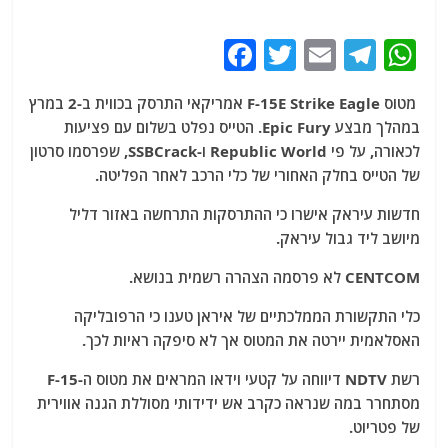
F
T
E
T
W
a
w
m
el
h
מטוס F-15E Strike Eagle אמריקאי התרסק בכווית ב-2 במרץ
c
itt
ai
e
at
במהלך מבצע Epic Fury. הטייס נפלט בשלום עם פציעות
e
er
l
g
s
לכאורה, על פי Republic World ו-SSBCrack, שפרסמו סרטון
b
ra
A
של הטייס בחלק האחורי של כלי הרכב לאחר הפליטה.
o
m
p
חדשות עיראק אישרו כי ההתרסקות התרחשה באזור דליל
o
p
מיושב ליד גבול עיראק.
k
CENTCOM לא פרסמה הצהרה רשמית בנושא.
כלי התקשורת הממלכתיים של איראן טענו כי הרפובליקה
האסלאמית יירטה את המטוס אך לא סיפקה ראיות לכך.
רשת NDTV דיווחה על קטעי וידאו המראים את מטוס ה-F-15
מסתחרר במה שנראה כקרב אש ידידותי מסוללת הגנה אווירית
של פטריוט.