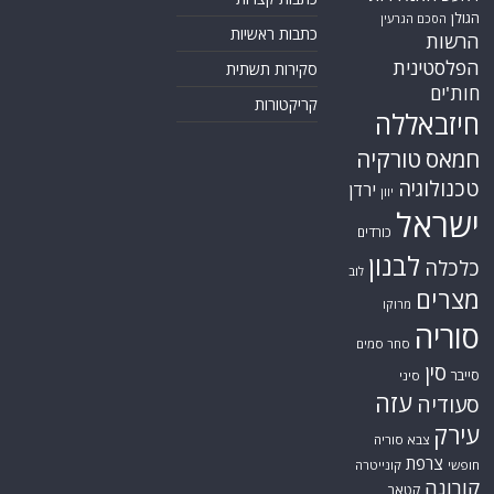
הגולן
הסכם הגרעין
כתבות ראשיות
הרשות
הפלסטינית
סקירות תשתית
חות'ים
קריקטורות
חיזבאללה
חמאס
טורקיה
טכנולוגיה
ירדן
יוון
ישראל
כורדים
לבנון
כלכלה
לוב
מצרים
מרוקו
סוריה
סחר סמים
סין
סייבר
סיני
עזה
סעודיה
עירק
צבא סוריה
צרפת
חופשי
קונייטרה
קורונה
קטאר