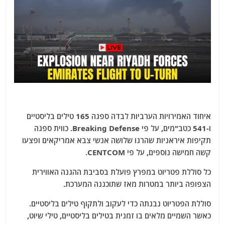
איחוד האמירויות הערביות לבדה ספגה 165 טילים בליסטיים
ו-541 כטב"מים, על פי Breaking Defense. כווית ספגה
תקיפות איראניות שהרגו שלושה אנשי צבא אמריקאים ופצעו
קשה חמישה נוספים, על פי CENTCOM.
כל סוללת פטריוט במפרץ פועלת בסביבת ההגנה האווירית
הצפופה ביותר במטרות מאז שתוכננה המערכת.
סוללת הפטריוט נבנתה כדי לעקוב ולתקוף טילים בליסטיים.
כאשר השמיים מלאים בו זמנית בטילים בליסטיים, טילי שיוט,