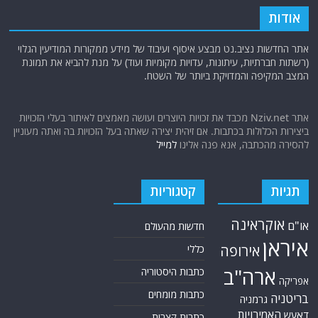
אודות
אתר החדשות נציב.נט מבצע איסוף ועיבוד של מידע ממקורות המודיעין הגלוי
(רשתות חברתיות, עיתונות, עדויות מקומיות ועוד) על מנת להביא את תמונת
המצב המקיפה והמדויקת ביותר של השטח.
אתר Nziv.net מכבד את זכויות היוצרים ועושה מאמצים לאיתור בעלי הזכויות
ביצירות הכלולות בכתבות. אם זיהית יצירה שאתה בעל הזכויות בה ואתה מעוניין
להסירה מהכתבה, אנא פנה אלינו
למייל
תגיות
קטגוריות
אוקראינה
או"ם
חדשות מהעולם
איראן
אירופה
כללי
ארה"ב
כתבות היסטוריה
אפריקה
כתבות מומחים
בריטניה
גרמניה
האמירויות
דאעש
כתבות קצרות