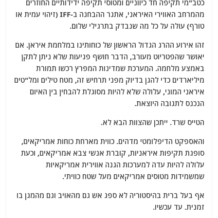
כטב"מי תקיפה חד כיווניים ומטוסי תקיפה ידידותיים החוזרים
מהמרחב האווירי האיראני, אתגר ההבחנה ב-IFF (זיהוי עמית או
טורף) עולה על כל מה שנבדק בתרגילי שלום.
זהו אירוע ההרג הגדול הראשון של כוחותינו במלחמת איראן. אם
יאושר שהפטריוט מעורב, הדבר חושף פגיעות שלא ניתן לתקן
באמצע מלחמה. המערכת שמדינות המפרץ רכשו תמורת
מיליארדים כדי להגן בדיוק מפני תרחיש זה, מטח טילים ומל"טים
איראני המוני, עלולה שלא להיות מסוגלת להבחין בין האיום
הנכנס לתגובה היוצאת.
הטייס שרד. ייתכן שהצוות הבא לא.
והאספקט הדיפלומטי מדהים. כווית מארחת כוחות אמריקאים,
סופגת תקיפות איראניות, קוברת אנשי צבא אמריקאים, וכעת
עלולה להיות עדה למערכות הגנה אווירית אמריקאיות
שמשמידות מטוסים אמריקאים מעל שטח כוויתי.
אף בעל ברית בהיסטוריה לא ספג אש גם מהאויב וגם מהמגן בו
זמנית. עד עכשיו.