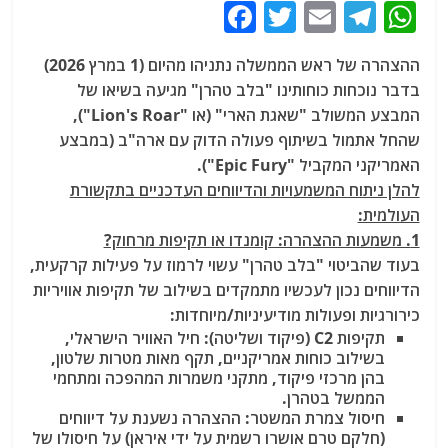
F
T
E
T
W
a
w
m
el
h
ההצהרה של ראש הממשלה נתניהו מהיום (1 במרץ 2026)
c
itt
ai
e
at
בדבר נוכחות כוחותינו "בלב טהרן" מגיעה בשיאו של
e
er
l
g
s
המבצע המשולב "שאגת הארי" (או "Lion's Roar"),
b
ra
A
שהחל אתמול בשיתוף פעולה הדוק עם ארה"ב (במבצע
האמריקני המקביל "Epic Fury").
o
m
p
להלן ניתוח המשמעויות והדיווחים העדכניים בתקשורת
o
p
העולמית:
k
1. משמעות ההצהרה: קומנדו או תקיפות מרחוק?
בעוד שהביטוי "בלב טהרן" עשוי לרמוז על פעילות קרקעית,
הדיווחים נכון לעכשיו מתמקדים בשילוב של תקיפות אוויריות
כירורגיות ופעולות מודיעיניות/מיוחדות:
תקיפות C2 (פיקוד ושליטה):
חיל האוויר הישראלי,
בשילוב כוחות אמריקניים, תקף מאות מטרות שלטון,
בהן מרכזי פיקוד, מתקני משמרות המהפכה ומתחמי
הממשל בטהרן.
חיסול צמרת המשטר:
ההצהרה נשענת על דיווחים
(חלקם טרם אושרו רשמית על ידי איראן) על חיסולו של