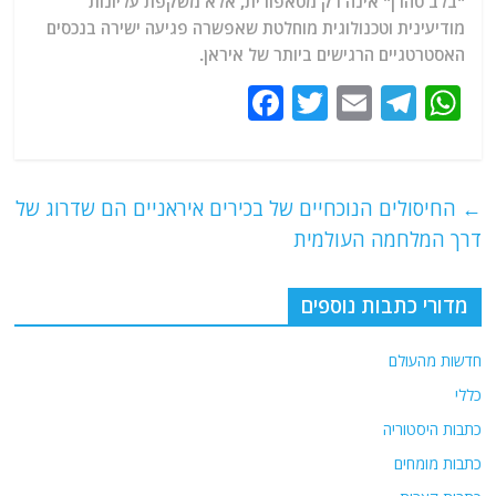
"בלב טהרן" אינה רק מטאפורית, אלא משקפת עליונות
מודיעינית וטכנולוגית מוחלטת שאפשרה פגיעה ישירה בנכסים
האסטרטגיים הרגישים ביותר של איראן.
F
T
E
T
W
a
w
m
el
h
c
itt
ai
e
at
e
er
l
g
s
←
החיסולים הנוכחיים של בכירים איראניים הם שדרוג של
b
ra
A
דרך המלחמה העולמית
o
m
p
o
p
מדורי כתבות נוספים
k
חדשות מהעולם
כללי
כתבות היסטוריה
כתבות מומחים