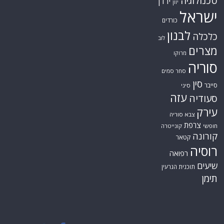
טכנולוגיה
ירדן
יוון
ישראל
כורדים
לבנון
כלכלה
לוב
מצרים
מרוקו
סוריה
סחר סמים
סין
סייבר
סיני
עזה
סעודיה
עירק
צבא סוריה
צרפת
חופשי
קונייטרה
קורונה
קטאר
רוסיה
רפואה
שיעים
תוכנית הגרעין
תימן