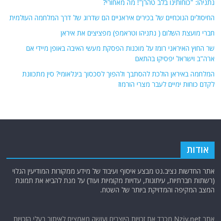
נתניהו: "כוחותינו בלב טהרן"! מה מאחורי?
החיסולים הנוכחיים של בכירים איראניים הם שדרוג של דרך המלחמה העולמית
חברי מועצת השלום ( נתניהו וטראמפ) מפציצים את איראן
שר החוץ האיראני רומז על מוכנות הפסקת מעשי האיבה באופן מיידי אם
ארה"ב וישראל יפסיקו בהתאם
המלחמה באיראן הולכת להסתבך ולהפוך לסכסוך בינלאומי? סין מתכוונת
לקדם כוחות ימיים לעבר מצרי הורמוז
אודות
אתר החדשות נציב.נט מבצע איסוף ועיבוד של מידע ממקורות המודיעין הגלוי
(רשתות חברתיות, עיתונות, עדויות מקומיות ועוד) על מנת להביא את תמונת
המצב המקיפה והמדויקת ביותר של השטח.
אתר Nziv.net מכבד את זכויות היוצרים ועושה מאמצים לאיתור בעלי הזכויות