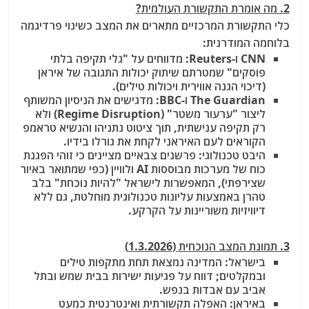
2. מה אומרת התקשורת העולמית?
כלי התקשורת המרכזיים מתארים את המצב כשינוי פרדיגמה
בלוחמה המודרנית:
CNN ו-Reuters:
מדווחים על "גלי תקיפה בלתי
פוסקים" שמטרתם שיתוק יכולות התגובה של איראן
(דיכוי הגנה אווירית ויכולות טילים).
The Guardian ו-BBC:
מדגישים את הניסיון המשותף
ליצור "ערעור משטר" (Regime Disruption) ולא
רק תקיפה ענישתית, תוך ציטוט נתניהו והנשיא טראמפ
הקוראים לעם האיראני לקחת את גורלו בידיו.
היבט טכנולוגי:
פרשנים צבאיים מציינים כי זוהי הפגנת
כוח של מערכות מבוססות AI ולוויין (כפי שמתואר באיור
שצירפתי), המאפשרות לישראל "להיות נוכחת" בלב
טהרן באמצעות עליונות טכנולוגית מוחלטת, גם ללא
דיוויזיות משוריינות על הקרקע.
3. תמונת המצב הנוכחית (1.3.2026)
בישראל:
המדינה נמצאת תחת מתקפות טילים
ובמקלטים; דווח על פגיעות ישירות בבית שמש ובתל
אביב עם אבדות בנפש.
באיראן:
האפלה תקשורתית ואינטרנטית כמעט