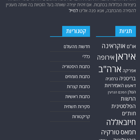
ביצירות הכלולות בכתבות. אם זיהית יצירה שאתה בעל הזכויות בה ואתה מעוניין
להסירה מהכתבה, אנא פנה אלינו
למייל
תגיות
קטגוריות
אוקראינה
או"ם
חדשות מהעולם
איראן
אירופה
כללי
ארה"ב
כתבות היסטוריה
אפריקה
כתבות מומחים
בריטניה
גרמניה
האמירויות
דאעש
כתבות קצרות
הגולן
הסכם הגרעין
כתבות ראשיות
הרשות
הפלסטינית
סקירות תשתית
חות'ים
קריקטורות
חיזבאללה
חמאס
טורקיה