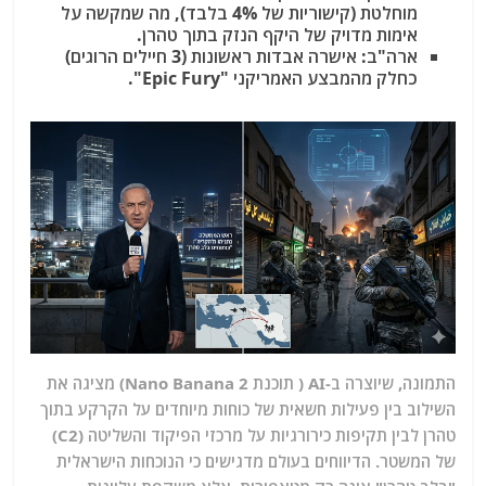
מוחלטת (קישוריות של 4% בלבד), מה שמקשה על
אימות מדויק של היקף הנזק בתוך טהרן.
ארה"ב:
אישרה אבדות ראשונות (3 חיילים הרוגים)
כחלק מהמבצע האמריקני "Epic Fury".
התמונה, שיוצרה ב-AI ( תוכנת
Nano Banana 2)
מציגה את
השילוב בין פעילות חשאית של כוחות מיוחדים על הקרקע בתוך
טהרן לבין תקיפות כירורגיות על מרכזי הפיקוד והשליטה (C2)
של המשטר. הדיווחים בעולם מדגישים כי הנוכחות הישראלית