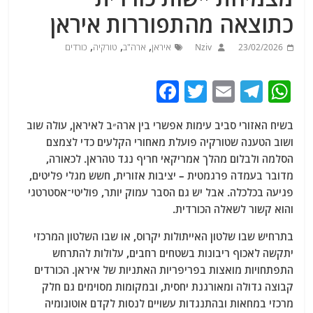
כתוצאה מהתפוררות איראן
,
,
,
23/02/2026
Nziv
איראן
ארה"ב
טורקיה
כורדים
F
T
E
T
W
a
w
m
el
h
בשיח האזורי סביב עימות אפשרי בין ארה״ב לאיראן, עולה שוב
c
itt
ai
e
at
ושוב הטענה שטורקיה פועלת מאחורי הקלעים כדי לצמצם
e
er
l
g
s
הסלמה ולבלום מהלך אמריקאי חריף נגד טהראן. לכאורה,
b
ra
A
מדובר בעמדה פרגמטית – יציבות אזורית, חשש מגלי פליטים,
פגיעה בכלכלה. אבל יש גם הסבר עמוק יותר, פוליטי־אסטרטגי
o
m
p
והוא קשור לשאלה הכורדית.
o
p
בתרחיש שבו שלטון האייתולות יקרוס, או שבו השלטון המרכזי
k
יתקשה לאכוף ריבונות בשטחים רחבים, עלולות להתרחש
התפתחויות מואצות בפריפריות האתניות של איראן. הכורדים
קבוצה גדולה ומאורגנת יחסית, ובמקומות מסוימים גם חלק
מרכזי במחאות ובהתנגדות עשויים לנסות לקדם אוטונומיה