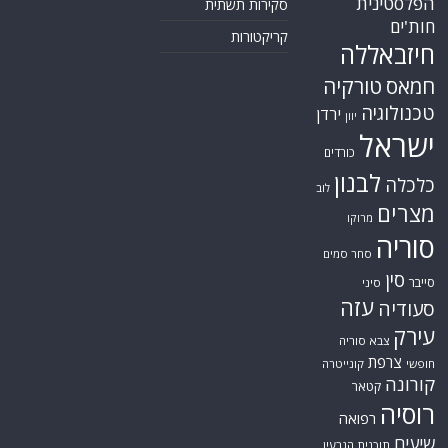
הפלסטינית
סקירות תשתית
חות'ים
קריקטורות
חיזבאללה
חמאס
טורקיה
טכנולוגיה
ירדן
יוון
ישראל
כורדים
לבנון
כלכלה
לוב
מצרים
מרוקו
סוריה
סחר סמים
סין
סייבר
סיני
עזה
סעודיה
עירק
צבא סוריה
צרפת
חופשי
קונייטרה
קורונה
קטאר
רוסיה
רפואה
שיעים
תוכנית הגרעין