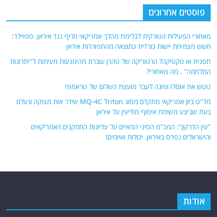
פוסטים אחרונים
מאחורי הפעילות הטורקית לבלימת מהלך אמריקאי חריף נגד איראן. ספויילר:
חשש מצמיחת יישות כורדית כתוצאה מהתפוררות איראן
תפנית או טקטיקה? הרטוריקה של טהרן עוברת מהימנעות מעימות ל"יתרונות
המלחמה" . מה מאחורי?
נוטש את אוסלו ופונה לעבר מועצת השלום של טראמפ!
מל"ט ביון אמריקאי מתקדם מסוג MQ-4C Triton שידר אות מצוקה ונעלם
בעת שביצע משימת איסוף מודיעין על איראן
"עין הדרקון": המכ"מ הסיני המאיים על עליונות החמקנים האמריקאים
והישראלים נפרס באיראן. יכולות ואיומים!
אודות