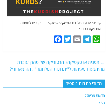
קרדיט: ערוץ הטלגרם המשקיע ששוקע קרדיט לתמונה:
הפרוייקט הכורדי
F
T
E
T
W
a
w
m
el
h
c
itt
ai
e
at
e
er
l
g
s
←
תפנית או טקטיקה? הרטוריקה של טהרן עוברת
b
ra
A
מהימנעות מעימות ל"יתרונות המלחמה" . מה מאחורי?
o
m
p
o
p
מדורי כתבות נוספים
k
חדשות מהעולם
כללי