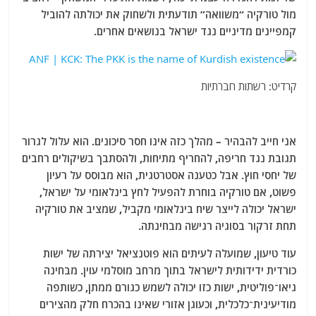
מול טורקיה “משוואה” תודעתית ולשחוק את יכולתה להוביל
קמפיינים מדיניים נגד ישראל בנושאים אחרים.
קרדיט: רשתות חברתיות
אני חייב להבהיר – מהלך כזה אינו חסר סיכונים. הוא עלול לגרור
תגובת נגד חריפה, להחריף מתיחות, ולהסתבך בשיקולים רחבים
של יחסי חוץ. אבל כטענה אסטרטגית, הוא מבוסס על רעיון
פשוט, אם טורקיה בוחרת להפעיל לחץ בינלאומי על ישראל,
ישראל יכולה לייצר שיח בינלאומי מקביל, שמציב את טורקיה
תחת זרקור בסוגיה רגישה מבחינתה.
עוד טיעון, שמועלה לעיתים הוא פוטנציאל יצירתה של ישות
כורדית ידידותית לישראל בתוך מרחב מוסלמי עוין. מבחינה
גיאו־פוליטית, ישות כזו יכולה לשמש כגורם ממתן, כשותפה
מודיעינית־כלכלית, וכעוגן אזורי שאינו בהכרח חלק מהצירים