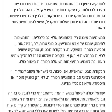
לטורקיה ניסיון רב בהתמודדות עם ארגונים וגורמים כורדיים
מעבר לגבולותיה, בעיקר בסוריה ובעיראק. אולם ההבדל בין
התמודדות מול מוקדים נפרדים ומקומיים לבין מצב שבו ישויות
כורדיות בכמה מדינות פועלות במקביל, עשוי להיות משמעותי
מאוד.
המשמעות איננה רק ביטחונית אלא גם כלכלית – התמשכות
לחימה, עומס על צבא ומודיעין, סיכוני טרור, לחץ בינלאומי,
ופגיעה בסחר ובהשקעות. מנקודת מבט זו, טורקיה עשויה
לראות בהחלשת איראן או בקריסת שלטונה זרז לתהליך שהיא
מעוניינת למנוע, התעצמות השאלה הכורדית באזור כולו.
מנקודת מבט ישראלית, אני סבור, כי לישראל חשוב לנהל דיון
אסטרטגי רציני סביב הסוגייה הכורדית, לא רק כעניין מוסרי או
היסטורי, אלא גם ככלי מדיני.
ישראל יכולה לפעול במישור המדיני־הסברתי כדי להבליט בזירה
הבינלאומית את זכויותיהם הלאומיות של הכורדים ואת מציאות
חייהם במרחבים שבהם הם חסרי ריבונות. בהקשר זה, קידום שיח
של זכות להגדרה עצמית יכול, לשנות את כללי המשחק – להציב