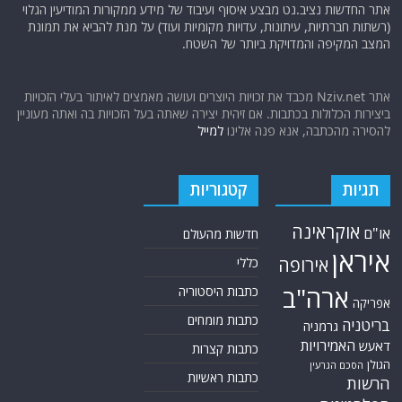
אתר החדשות נציב.נט מבצע איסוף ועיבוד של מידע ממקורות המודיעין הגלוי
(רשתות חברתיות, עיתונות, עדויות מקומיות ועוד) על מנת להביא את תמונת
המצב המקיפה והמדויקת ביותר של השטח.
אתר Nziv.net מכבד את זכויות היוצרים ועושה מאמצים לאיתור בעלי הזכויות
ביצירות הכלולות בכתבות. אם זיהית יצירה שאתה בעל הזכויות בה ואתה מעוניין
להסירה מהכתבה, אנא פנה אלינו
למייל
תגיות
קטגוריות
אוקראינה
או"ם
חדשות מהעולם
איראן
אירופה
כללי
ארה"ב
כתבות היסטוריה
אפריקה
כתבות מומחים
בריטניה
גרמניה
האמירויות
דאעש
כתבות קצרות
הגולן
הסכם הגרעין
כתבות ראשיות
הרשות