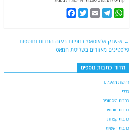
קרדיט לתמונות: סוכנות הידיעות הלבנונית
F
T
E
T
W
a
w
m
el
h
c
itt
ai
e
at
e
er
l
g
s
←
א-שרק אלאוסאט: כנופיות בעזה הורגות וחוטפות
b
ra
A
פלסטינים מאזורים בשליטת חמאס
o
m
p
o
p
מדורי כתבות נוספים
k
חדשות מהעולם
כללי
כתבות היסטוריה
כתבות מומחים
כתבות קצרות
כתבות ראשיות