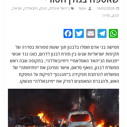
,
,
,
,
16/02/2026
Nziv
ג'יהאד איסלמי
הגולן
חיזבאללה
ישראל
,
לבנון
סוריה
F
T
E
T
W
a
w
m
el
h
חמישה בני אדם חוסלו בלבנון תוך שעות ספורות בסדרה של
c
itt
ai
e
at
תקיפות ישראליות שנעו בין מזרח לבנון לדרום, כוונו נגד אנשי
e
er
l
g
s
"תנועת הג'יהאד האסלאמי" ו"חיזבאללה", בתקופה שבה ראש
b
ra
A
ממשלת לבנון, נוואף סלאם, אישר ממינכן את "פתיחותה" של
ממשלתו להרחבת תפקידה ב"מנגנון" לפיקוח על הפסקת
o
m
p
האש, ולהגברת המאמצים לפרק את "חיזבאללה" מנשקו.
o
p
k