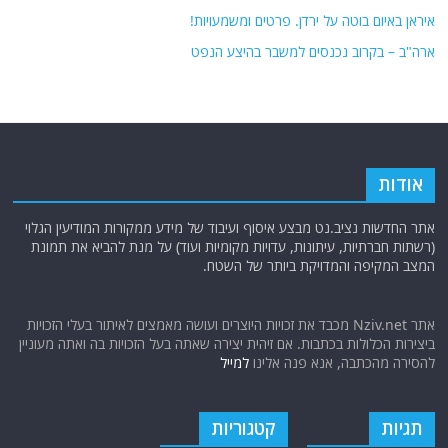
איראן באיום בוטה על ירדן. פרטים ומשמעויות!
ארה"ב – בקרוב נכנסים למשבר בהיצע הנפט
אודות
אתר החדשות נציב.נט מבצע איסוף ועיבוד של מידע ממקורות המודיעין הגלוי
(רשתות חברתיות, עיתונות, עדויות מקומיות ועוד) על מנת להביא את תמונת
המצב המקיפה והמדויקת ביותר של השטח.
אתר Nziv.net מכבד את זכויות היוצרים ועושה מאמצים לאיתור בעלי הזכויות
ביצירות הכלולות בכתבות. אם זיהית יצירה שאתה בעל הזכויות בה ואתה מעוניין
להסירה מהכתבה, אנא פנה אלינו
למייל
תגיות
קטגוריות