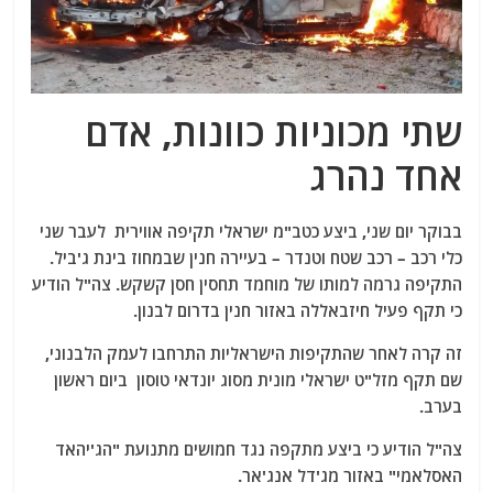
שתי מכוניות כוונות, אדם
אחד נהרג
בבוקר יום שני, ביצע כטב"מ ישראלי תקיפה אווירית לעבר שני
כלי רכב – רכב שטח וטנדר – בעיירה חנין שבמחוז בינת ג'ביל.
התקיפה גרמה למותו של מוחמד תחסין חסן קשקש. צה"ל הודיע
​​כי תקף פעיל חיזבאללה באזור חנין בדרום לבנון.
זה קרה לאחר שהתקיפות הישראליות התרחבו לעמק הלבנוני,
שם תקף מזל"ט ישראלי מונית מסוג יונדאי טוסון ביום ראשון
בערב.
צה"ל הודיע ​​כי ביצע מתקפה נגד חמושים מתנועת "הג'יהאד
האסלאמי" באזור מג'דל אנג'אר.